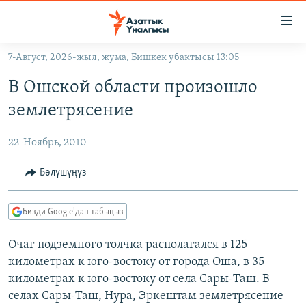
Линктер
Мазмунга
өтүңүз
7-Август, 2026-жыл, жума, Бишкек убактысы 13:05
Навигацияга
ЖАҢЫЛЫКТАР
өтүңүз
В Ошской области произошло
КЫРГЫЗСТАН
Издөөгө
землетрясение
салыңыз
ДҮЙНӨ
КЫРГЫЗСТАН
22-Ноябрь, 2010
УКРАИНА
САЯСАТ
ДҮЙНӨ
АТАЙЫН ИЛИКТӨӨ
ЭКОНОМИКА
БОРБОР АЗИЯ
Бөлүшүңүз
ТВ ПРОГРАММАЛАР
МАДАНИЯТ
Бизди Google'дан табыңыз
ПОДКАСТ
БҮГҮН АЗАТТЫКТА
Очаг подземного толчка располагался в 125
ӨЗГӨЧӨ ПИКИР
ЭКСПЕРТТЕР ТАЛДАЙТ
километрах к юго-востоку от города Оша, в 35
БИЗ ЖАНА ДҮЙНӨ
километрах к юго-востоку от села Сары-Таш. В
Русский
ДАНИСТЕ
селах Сары-Таш, Нура, Эркештам землетрясение