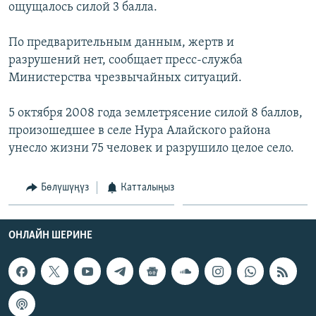
ощущалось силой 3 балла.
ОНЛАЙН ШЕРИНЕ
ЭЖЕ-СИҢДИЛЕР
АЗАТТЫК+
По предварительным данным, жертв и
разрушений нет, сообщает пресс-служба
ЫҢГАЙСЫЗ СУРООЛОР
Министерства чрезвычайных ситуаций.
ЭЕ/АРнун бардык сайттары
5 октября 2008 года землетрясение силой 8 баллов,
произошедшее в селе Нура Алайского района
унесло жизни 75 человек и разрушило целое село.
Бөлүшүңүз
Катталыңыз
ОНЛАЙН ШЕРИНЕ