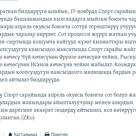
раткан билдирүүгө ылайык, 17-ноябрда Спорт сарайын
рунда башаламандык кылгандарга мыйзам боюнча чар
ары апрель окуясы боюнча соттук териштирүү учуру
бардык чаралар көрүлөт. Сот процесси жүрүп жаткан уч
и-сыртында кошумча кайгуул-күзөт кызматтары ишт
оопсуздугун камсыздоо максатында Спорт сарайы жай
о көчөсү Чүй көчөсүнөн Фрунзе көчөсүнө чейин, Рыску
о көчөсүнөн Исанов көчөсүнө чейин жабылат. Коомдук
рдын коопсуздугун камсыздоого милицияда бардык р
деп айтылат билдирүүдө.
нү Спорт сарайында апрель окуясы боюнча сот болуп ж
улардын жакындары айыпталуучулар менен алардын
ын дарегине акаарат сөздөрдү айтышып, кол көтөрүүг
рланган.(ZKo)
з
Катталыңыз
Принтер