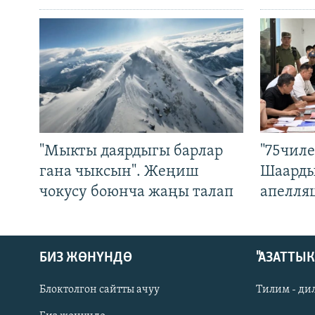
"Мыкты даярдыгы барлар
"75чиле
гана чыксын". Жеңиш
Шаарды
чокусу боюнча жаңы талап
апелля
БИЗ ЖӨНҮНДӨ
"АЗАТТЫ
Блоктолгон сайтты ачуу
Тилим - ди