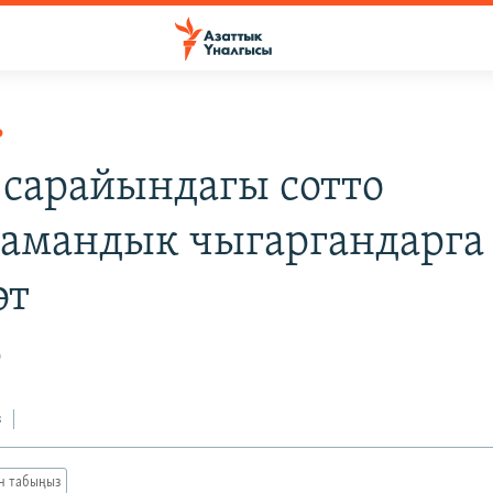
Р
 сарайындагы сотто
амандык чыгаргандарга 
өт
0
з
ан табыңыз