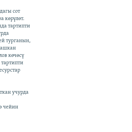
дагы сот
а көрүлөт.
нда тартипти
урда
ей турганын,
гашкан
лов көчөсү
 тартипти
есурстар
аткан учурда
ө чейин