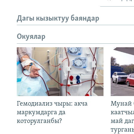
Дагы кызыктуу баяндар
Окуялар
Гемодиализ чыры: акча
Мунай 
маркумдарга да
каатчы
которулганбы?
май да
турган