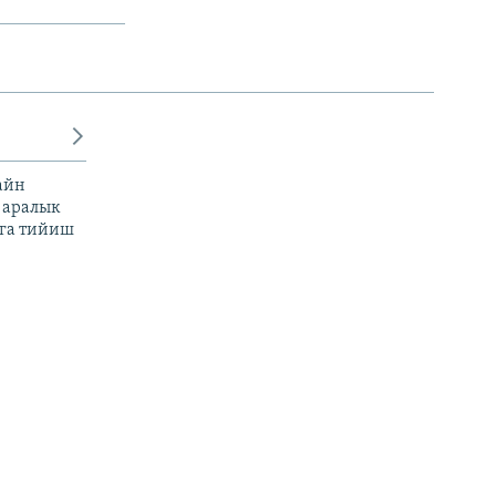
айн
 аралык
га тийиш