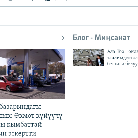
Блог - Миңсанат
Ала-Тоо – онл
таалимдин эл
бешиги болуу
базарындагы
лык: Өкмөт күйүүчү
гы кымбаттай
ын эскертти