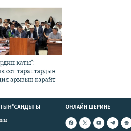
рдин каты":
к сот тараптардын
ция арызын карайт
КТЫН" САНДЫГЫ
ОНЛАЙН ШЕРИНЕ
лим