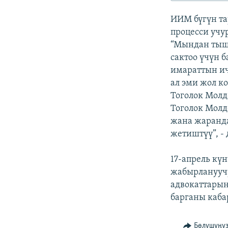
ЭЖЕ-СИҢДИЛЕР
ИИМ бүгүн та
АЗАТТЫК+
процесси учу
ЫҢГАЙСЫЗ СУРООЛОР
“Мындан тышк
сактоо үчүн 
имараттын ич
ал эми жол к
Тоголок Молд
Тоголок Молд
жана жаранда
жетиштүү”, - 
17-апрель кү
жабырланууч
адвокаттарын
барганы каба
Бөлүшүңү