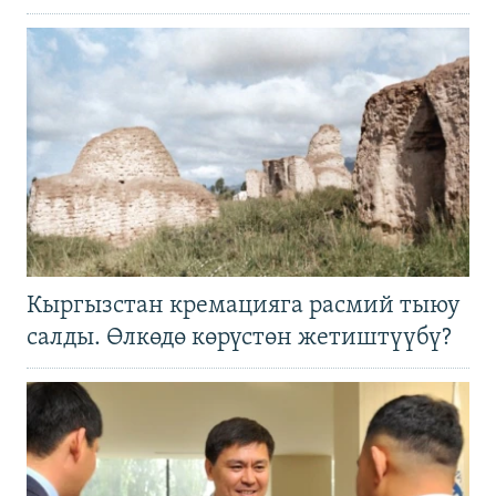
Кыргызстан кремацияга расмий тыюу
салды. Өлкөдө көрүстөн жетиштүүбү?