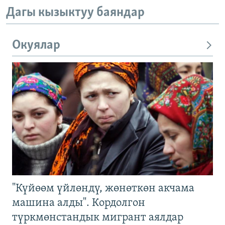
Дагы кызыктуу баяндар
Окуялар
"Күйөөм үйлөндү, жөнөткөн акчама
машина алды". Кордолгон
түркмөнстандык мигрант аялдар