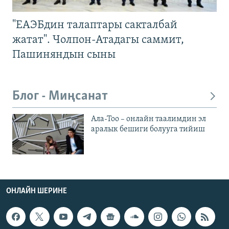
"ЕАЭБдин талаптары сакталбай
жатат". Чолпон-Атадагы саммит,
Пашиняндын сыны
Блог - Миңсанат
Ала-Тоо – онлайн таалимдин эл
аралык бешиги болууга тийиш
ОНЛАЙН ШЕРИНЕ