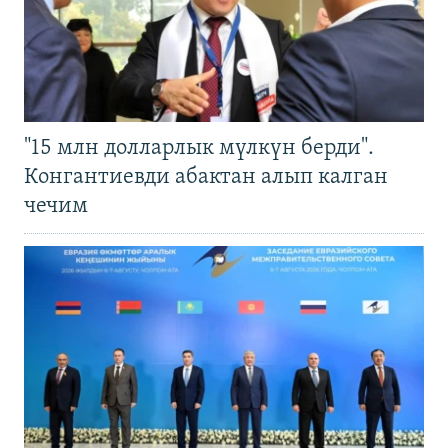
"15 млн долларлык мүлкүн берди".
Конгантиевди абактан алып калган
чечим