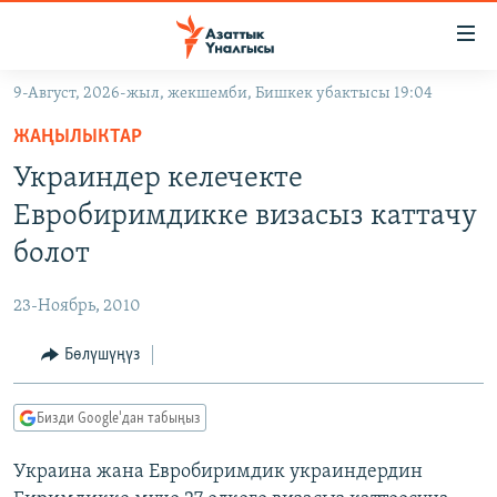
Линктер
Мазмунга
өтүңүз
9-Август, 2026-жыл, жекшемби, Бишкек убактысы 19:04
Навигацияга
ЖАҢЫЛЫКТАР
өтүңүз
ЖАҢЫЛЫКТАР
КЫРГЫЗСТАН
Издөөгө
Украиндер келечекте
салыңыз
ДҮЙНӨ
КЫРГЫЗСТАН
Евробиримдикке визасыз каттачу
УКРАИНА
САЯСАТ
ДҮЙНӨ
болот
АТАЙЫН ИЛИКТӨӨ
ЭКОНОМИКА
БОРБОР АЗИЯ
23-Ноябрь, 2010
ТВ ПРОГРАММАЛАР
МАДАНИЯТ
Бөлүшүңүз
ПОДКАСТ
БҮГҮН АЗАТТЫКТА
ӨЗГӨЧӨ ПИКИР
ЭКСПЕРТТЕР ТАЛДАЙТ
Бизди Google'дан табыңыз
БИЗ ЖАНА ДҮЙНӨ
Русский
Украина жана Евробиримдик украиндердин
ДАНИСТЕ