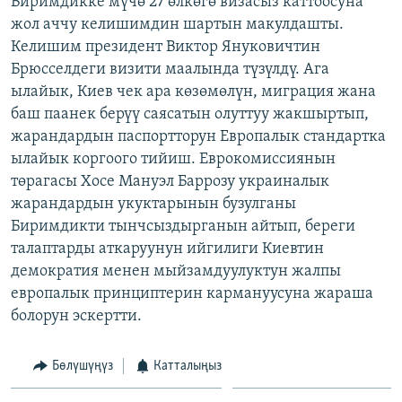
Биримдикке мүчө 27 өлкөгө визасыз каттоосуна
ОНЛАЙН ШЕРИНЕ
ЭЖЕ-СИҢДИЛЕР
жол аччу келишимдин шартын макулдашты.
Келишим президент Виктор Януковичтин
АЗАТТЫК+
Брюсселдеги визити маалында түзүлдү. Ага
ЫҢГАЙСЫЗ СУРООЛОР
ылайык, Киев чек ара көзөмөлүн, миграция жана
баш паанек берүү саясатын олуттуу жакшыртып,
жарандардын паспортторун Европалык стандартка
ЭЕ/АРнун бардык сайттары
ылайык коргоого тийиш. Еврокомиссиянын
төрагасы Хосе Мануэл Баррозу украиналык
жарандардын укуктарынын бузулганы
Биримдикти тынчсыздырганын айтып, береги
талаптарды аткаруунун ийгилиги Киевтин
демократия менен мыйзамдуулуктун жалпы
европалык принциптерин кармануусуна жараша
болорун эскертти.
Бөлүшүңүз
Катталыңыз