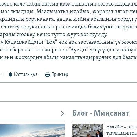
өзүнө келе албай жатып каза тапканын өзгөчө кырдаал
маалымдады. Маалыматка ылайык, жаракат алган чек
рындагы ооруканага, андан кийин абалынын оордуг
Оштогу оорукананын реанимация бөлүмүнө которулган
арачы жоокер кечээ түнгө жуук көз жумду.
нү Кадамжайдагы “Бел” чек ара заставасынын үч жоок
зөткө бара жаткан жеринен “Ауиди” үлгүсүндөгү автоу
ан эки жоокердин абалы канааттандырарлык деп баала
з
Катталыңыз
Принтер
Блог - Миңсанат
Ала-Тоо – онл
таалимдин эл