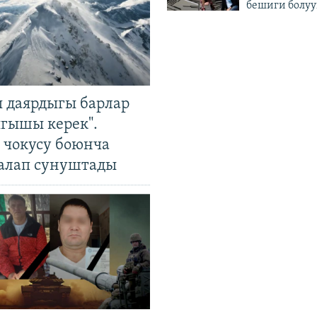
бешиги болуу
 даярдыгы барлар
ыгышы керек".
чокусу боюнча
алап сунуштады