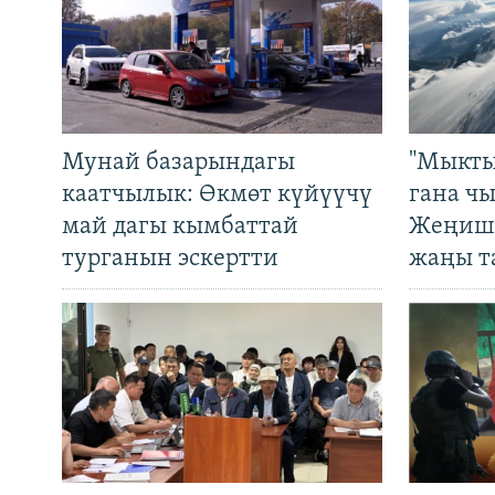
Мунай базарындагы
"Мыкты
каатчылык: Өкмөт күйүүчү
гана ч
май дагы кымбаттай
Жеңиш 
турганын эскертти
жаңы т