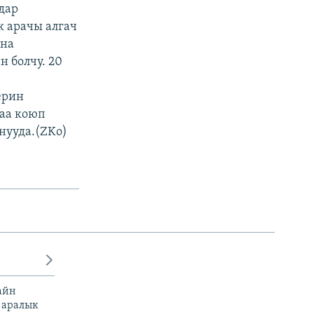
дар
 арачы алгач
уна
 болчу. 20
ерин
наа коюп
нууда.(ZKo)
айн
 аралык