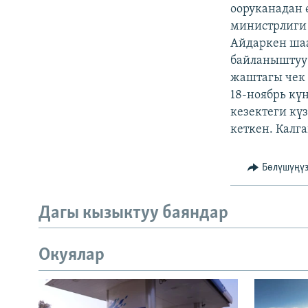
ЭЖЕ-СИҢДИЛЕР
ооруканадан 
министрлиги 
АЗАТТЫК+
Айдаркен шаа
ЫҢГАЙСЫЗ СУРООЛОР
байланыштуу 
жаштагы чек 
18-ноябрь кү
кезектеги кү
кеткен. Калг
Бөлүшүңү
Дагы кызыктуу баяндар
Окуялар