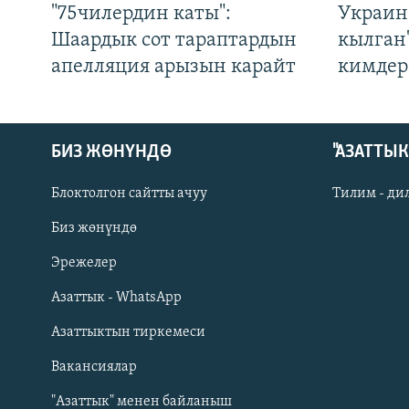
"75чилердин каты":
Украин
Шаардык сот тараптардын
кылган
апелляция арызын карайт
кимдер
БИЗ ЖӨНҮНДӨ
"АЗАТТЫ
Блоктолгон сайтты ачуу
Тилим - ди
Биз жөнүндө
Русский
Эрежелер
Азаттык - WhatsApp
ОНЛАЙН ШЕРИНЕ
Азаттыктын тиркемеси
Вакансиялар
"Азаттык" менен байланыш