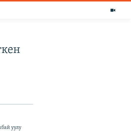
ткен
кбай уулу