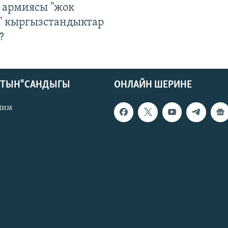
 армиясы "жок
" кыргызстандыктар
?
КТЫН" САНДЫГЫ
ОНЛАЙН ШЕРИНЕ
лим