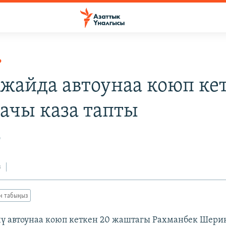
Р
жайда автоунаа коюп ке
рачы каза тапты
0
з
ан табыңыз
нү автоунаа коюп кеткен 20 жаштагы Рахманбек Шери