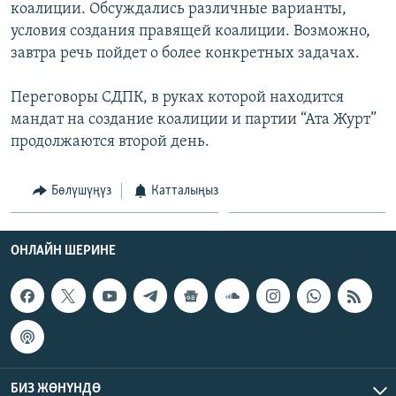
коалиции. Обсуждались различные варианты,
ОНЛАЙН ШЕРИНЕ
ЭЖЕ-СИҢДИЛЕР
условия создания правящей коалиции. Возможно,
АЗАТТЫК+
завтра речь пойдет о более конкретных задачах.
ЫҢГАЙСЫЗ СУРООЛОР
Переговоры СДПК, в руках которой находится
мандат на создание коалиции и партии “Ата Журт”
ЭЕ/АРнун бардык сайттары
продолжаются второй день.
Бөлүшүңүз
Катталыңыз
ОНЛАЙН ШЕРИНЕ
БИЗ ЖӨНҮНДӨ