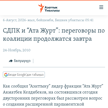
Линктер
Мазмунга
өтүңүз
6-Август, 2026-жыл, бейшемби, Бишкек убактысы 05:41
Навигацияга
ЖАҢЫЛЫКТАР
өтүңүз
СДПК и “Ата Журт”: переговоры по
КЫРГЫЗСТАН
Издөөгө
коалиции продолжатся завтра
салыңыз
ДҮЙНӨ
КЫРГЫЗСТАН
24-Ноябрь, 2010
УКРАИНА
САЯСАТ
ДҮЙНӨ
АТАЙЫН ИЛИКТӨӨ
ЭКОНОМИКА
БОРБОР АЗИЯ
Бөлүшүңүз
ТВ ПРОГРАММАЛАР
МАДАНИЯТ
Бизди Google'дан табыңыз
ПОДКАСТ
БҮГҮН АЗАТТЫКТА
Как сообщил “Азаттыку” лидер фракции “Ата Журт”
ӨЗГӨЧӨ ПИКИР
ЭКСПЕРТТЕР ТАЛДАЙТ
Акматбек Келдибеков, на состоявшихся сегодня
БИЗ ЖАНА ДҮЙНӨ
двусторонних переговорах был рассмотрен вопрос
Русский
ДАНИСТЕ
о создании расширенной парламентской