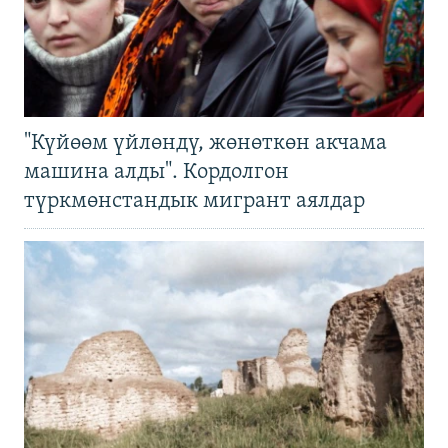
"Күйөөм үйлөндү, жөнөткөн акчама
машина алды". Кордолгон
түркмөнстандык мигрант аялдар