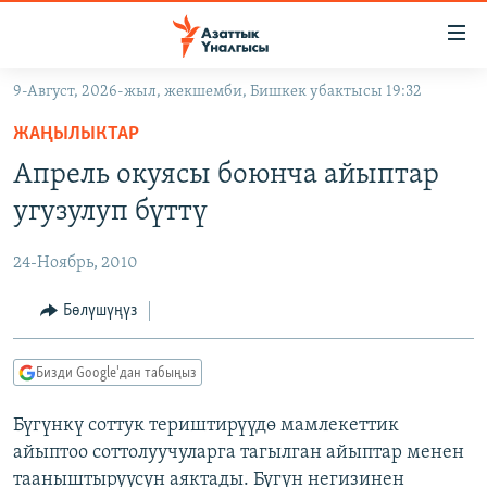
Линктер
Мазмунга
өтүңүз
9-Август, 2026-жыл, жекшемби, Бишкек убактысы 19:32
Навигацияга
ЖАҢЫЛЫКТАР
өтүңүз
ЖАҢЫЛЫКТАР
КЫРГЫЗСТАН
Издөөгө
Апрель окуясы боюнча айыптар
салыңыз
ДҮЙНӨ
КЫРГЫЗСТАН
угузулуп бүттү
УКРАИНА
САЯСАТ
ДҮЙНӨ
24-Ноябрь, 2010
АТАЙЫН ИЛИКТӨӨ
ЭКОНОМИКА
БОРБОР АЗИЯ
ТВ ПРОГРАММАЛАР
Бөлүшүңүз
МАДАНИЯТ
ПОДКАСТ
БҮГҮН АЗАТТЫКТА
Бизди Google'дан табыңыз
ӨЗГӨЧӨ ПИКИР
ЭКСПЕРТТЕР ТАЛДАЙТ
Бүгүнкү соттук териштирүүдө мамлекеттик
БИЗ ЖАНА ДҮЙНӨ
Русский
айыптоо соттолуучуларга тагылган айыптар менен
ДАНИСТЕ
тааныштыруусун аяктады. Бүгүн негизинен