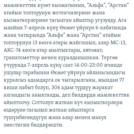
мамлекеттик күзөт кызматынын, “Альфа”, “Арстан”
ОНЛАЙН ШЕРИНЕ
ЭЖЕ-СИҢДИЛЕР
атайын топторунун жетекчилерине жана
АЗАТТЫК+
кызматкерлерине тагылган айыптар угузулду. Ага
ЫҢГАЙСЫЗ СУРООЛОР
ылайык 7-апрель күнү Өкмөт үйүнүн 6-кабатында
жана чатырында “Альфа” жана “Арстан” атайын
топторунун 13 көзгө атары жайгашып, алар МС-13,
ЭЕ/АРнун бардык сайттары
АКС-74 көзгө атар мылтыктары, автомат,
гранатометтор менен куралданышкан. Тергөө
учурунда 7-апрель күнү саат 14:00-23:00 ичинде
ушулар тарабынан Өкмөт үйүнүн айланасындагы
куралсыз адамдарга ок чыгарылганы, мындан 77
киши набыт болуп, 306 адам түрдүү жаракат
алгандыгы аныкталды, деп билдирди мамлекеттик
айыптоочу. Соттолуп жаткан күч кызматкерлери
өздөрүнө тагылып жаткан айыптарга
түшүнбөгөндүгүн жана алар менен макул
эместигин билдиришти.