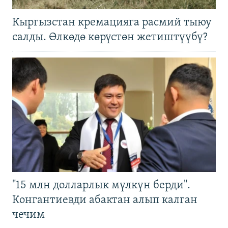
Кыргызстан кремацияга расмий тыюу
салды. Өлкөдө көрүстөн жетиштүүбү?
"15 млн долларлык мүлкүн берди".
Конгантиевди абактан алып калган
чечим