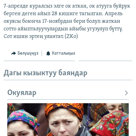
7-апрелде куралсыз элге ок аткан, ок атууга буйрук
берген деген айып 28 кишиге тагылган. Апрель
окуясы боюнча 17-ноябрдан бери болуп жаткан
сотто айыпталуучулардын айыбы угузулуп бүттү.
Сот ишин эртең улантат.(ZKo)
Бөлүшүңүз
Катталыңыз
Дагы кызыктуу баяндар
Окуялар