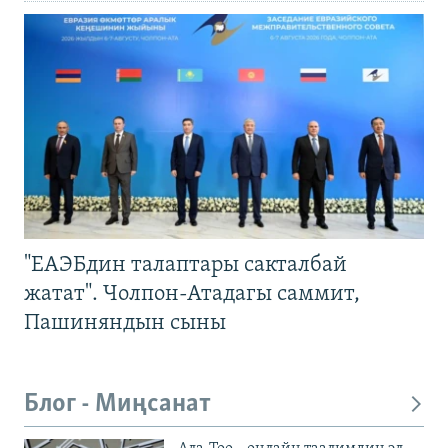
"ЕАЭБдин талаптары сакталбай
жатат". Чолпон-Атадагы саммит,
Пашиняндын сыны
Блог - Миңсанат