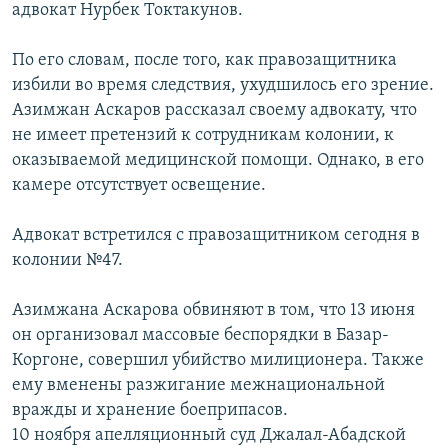
адвокат Нурбек Токтакунов.
ОНЛАЙН ШЕРИНЕ
ЭЖЕ-СИҢДИЛЕР
АЗАТТЫК+
По его словам, после того, как правозащитника
избили во время следствия, ухудшилось его зрение.
ЫҢГАЙСЫЗ СУРООЛОР
Азимжан Аскаров рассказал своему адвокату, что
не имеет претензий к сотрудникам колонии, к
ЭЕ/АРнун бардык сайттары
оказываемой медицинской помощи. Однако, в его
камере отсутствует освещение.
Адвокат встретился с правозащитником сегодня в
колонии №47.
Азимжана Аскарова обвиняют в том, что 13 июня
он организовал массовые беспорядки в Базар-
Коргоне, совершил убийство милиционера. Также
ему вменены разжигание межнациональной
вражды и хранение боеприпасов.
10 ноября апелляционный суд Джалал-Абадской