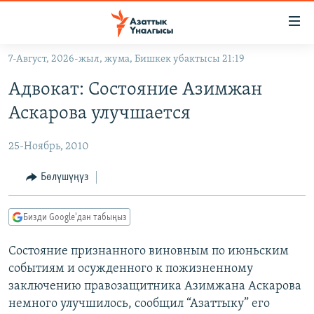
Линктер
Мазмунга
өтүңүз
7-Август, 2026-жыл, жума, Бишкек убактысы 21:19
Навигацияга
ЖАҢЫЛЫКТАР
өтүңүз
Адвокат: Состояние Азимжан
КЫРГЫЗСТАН
Издөөгө
Аскарова улучшается
салыңыз
ДҮЙНӨ
КЫРГЫЗСТАН
25-Ноябрь, 2010
УКРАИНА
САЯСАТ
ДҮЙНӨ
АТАЙЫН ИЛИКТӨӨ
ЭКОНОМИКА
БОРБОР АЗИЯ
Бөлүшүңүз
ТВ ПРОГРАММАЛАР
МАДАНИЯТ
Бизди Google'дан табыңыз
ПОДКАСТ
БҮГҮН АЗАТТЫКТА
Состояние признанного виновным по июньским
ӨЗГӨЧӨ ПИКИР
ЭКСПЕРТТЕР ТАЛДАЙТ
событиям и осужденного к пожизненному
БИЗ ЖАНА ДҮЙНӨ
заключению правозащитника Азимжана Аскарова
Русский
ДАНИСТЕ
немного улучшилось, сообщил “Азаттыку” его