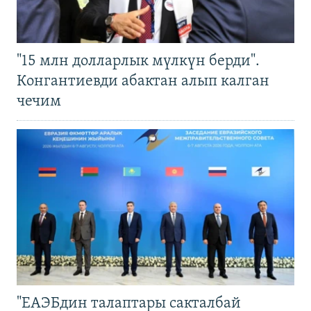
"15 млн долларлык мүлкүн берди".
Конгантиевди абактан алып калган
чечим
"ЕАЭБдин талаптары сакталбай