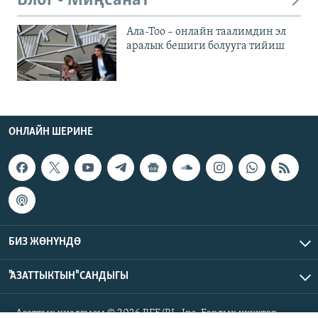
Блог - Миңсанат
Ала-Тоо – онлайн таалимдин эл
аралык бешиги болууга тийиш
ОНЛАЙН ШЕРИНЕ
БИЗ ЖӨНҮНДӨ
"АЗАТТЫКТЫН" САНДЫГЫ
Азаттык үналгысы © 2026 RFE/RL, Inc. Бардык укуктар