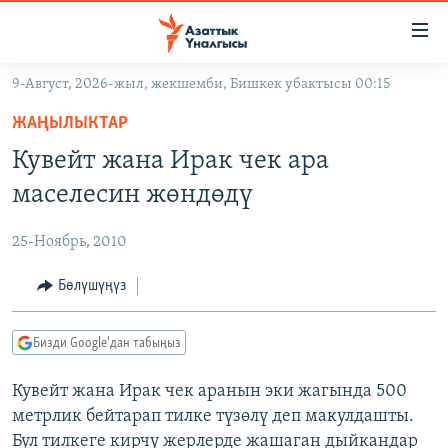
Линктер
Мазмунга
өтүңүз
9-Август, 2026-жыл, жекшемби, Бишкек убактысы 00:15
Навигацияга
ЖАҢЫЛЫКТАР
өтүңүз
ЖАҢЫЛЫКТАР
КЫРГЫЗСТАН
Издөөгө
Кувейт жана Ирак чек ара
салыңыз
ДҮЙНӨ
КЫРГЫЗСТАН
маселесин жөндөдү
УКРАИНА
САЯСАТ
ДҮЙНӨ
25-Ноябрь, 2010
АТАЙЫН ИЛИКТӨӨ
ЭКОНОМИКА
БОРБОР АЗИЯ
ТВ ПРОГРАММАЛАР
Бөлүшүңүз
МАДАНИЯТ
ПОДКАСТ
БҮГҮН АЗАТТЫКТА
Бизди Google'дан табыңыз
ӨЗГӨЧӨ ПИКИР
ЭКСПЕРТТЕР ТАЛДАЙТ
Кувейт жана Ирак чек аранын эки жагында 500
БИЗ ЖАНА ДҮЙНӨ
Русский
метрлик бейтарап тилке түзөлү деп макулдашты.
ДАНИСТЕ
Бул тилкеге кирчү жерлерде жашаган дыйкандар