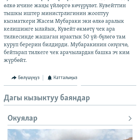
өлкө ичине жаңы үйлөргө көчүрүлөт. Кувейттин
ОНЛАЙН ШЕРИНЕ
ЭЖЕ-СИҢДИЛЕР
тышкы иштер министрлигинин жооптуу
АЗАТТЫК+
кызматкери Жасем Мубараки эки өлкө аралык
ЫҢГАЙСЫЗ СУРООЛОР
келишимге ылайык, Кувейт өкмөтү чек ара
тилкесинде жашаган ирактык 50 үй-бүлөгө там
куруп берерин билдирди. Мубаракинин сөзүнчө,
ЭЕ/АРнун бардык сайттары
бейтарап тилкеге чек арачылардан башка эч ким
жүрбөйт.
Бөлүшүңүз
Катталыңыз
Дагы кызыктуу баяндар
Окуялар