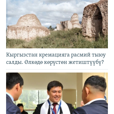
Кыргызстан кремацияга расмий тыюу
салды. Өлкөдө көрүстөн жетиштүүбү?