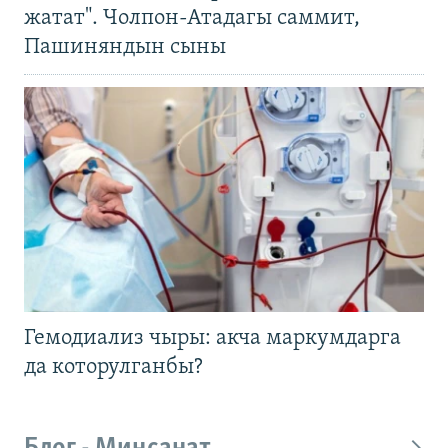
жатат". Чолпон-Атадагы саммит,
Пашиняндын сыны
Гемодиализ чыры: акча маркумдарга
да которулганбы?