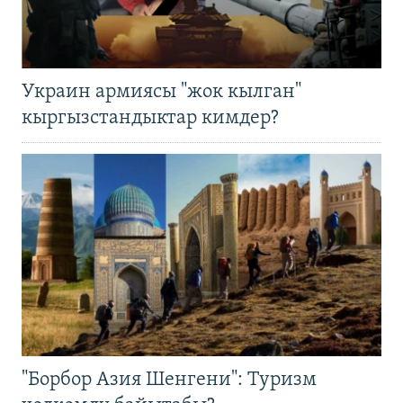
Украин армиясы "жок кылган"
кыргызстандыктар кимдер?
"Борбор Азия Шенгени": Туризм