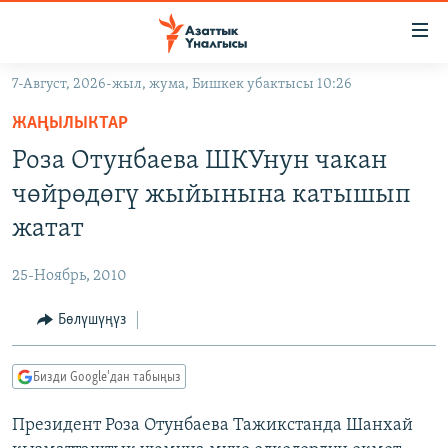
Линктер
Мазмунга
өтүңүз
7-Август, 2026-жыл, жума, Бишкек убактысы 10:26
Навигацияга
ЖАҢЫЛЫКТАР
өтүңүз
ЖАҢЫЛЫКТАР
КЫРГЫЗСТАН
Издөөгө
Роза Отунбаева ШКУнун чакан
салыңыз
ДҮЙНӨ
КЫРГЫЗСТАН
чөйрөдөгү жыйынына катышып
УКРАИНА
САЯСАТ
ДҮЙНӨ
жатат
АТАЙЫН ИЛИКТӨӨ
ЭКОНОМИКА
БОРБОР АЗИЯ
25-Ноябрь, 2010
ТВ ПРОГРАММАЛАР
МАДАНИЯТ
Бөлүшүңүз
ПОДКАСТ
БҮГҮН АЗАТТЫКТА
ӨЗГӨЧӨ ПИКИР
ЭКСПЕРТТЕР ТАЛДАЙТ
Бизди Google'дан табыңыз
БИЗ ЖАНА ДҮЙНӨ
Русский
Президент Роза Отунбаева Тажикстанда Шанхай
ДАНИСТЕ