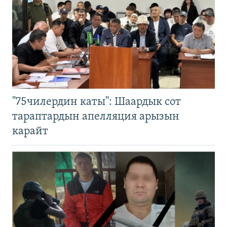
"75чилердин каты": Шаардык сот
тараптардын апелляция арызын
карайт