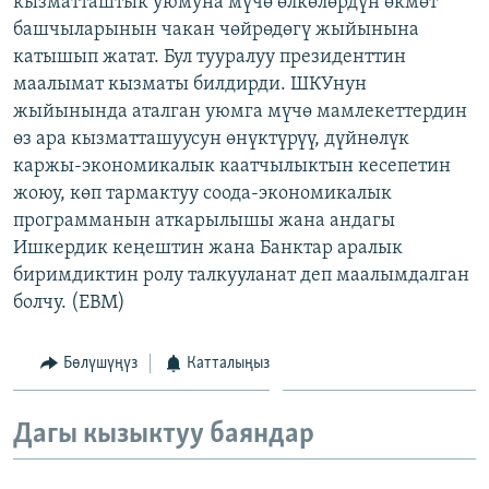
кызматташтык уюмуна мүчө өлкөлөрдүн өкмөт
ОНЛАЙН ШЕРИНЕ
ЭЖЕ-СИҢДИЛЕР
башчыларынын чакан чөйрөдөгү жыйынына
катышып жатат. Бул тууралуу президенттин
АЗАТТЫК+
маалымат кызматы билдирди. ШКУнун
ЫҢГАЙСЫЗ СУРООЛОР
жыйынында аталган уюмга мүчө мамлекеттердин
өз ара кызматташуусун өнүктүрүү, дүйнөлүк
каржы-экономикалык каатчылыктын кесепетин
ЭЕ/АРнун бардык сайттары
жоюу, көп тармактуу соода-экономикалык
программанын аткарылышы жана андагы
Ишкердик кеңештин жана Банктар аралык
биримдиктин ролу талкууланат деп маалымдалган
болчу. (EBM)
Бөлүшүңүз
Катталыңыз
Дагы кызыктуу баяндар