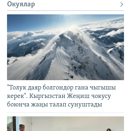
Окуялар
"Толук даяр болгондор гана чыгышы
керек". Кыргызстан Жеңиш чокусу
боюнча жаңы талап сунуштады