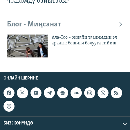
чөлкөмдү байытабы?
Блог - Миңсанат
Ала-Тоо – онлайн таалимдин эл
аралык бешиги болууга тийиш
ОНЛАЙН ШЕРИНЕ
БИЗ ЖӨНҮНДӨ