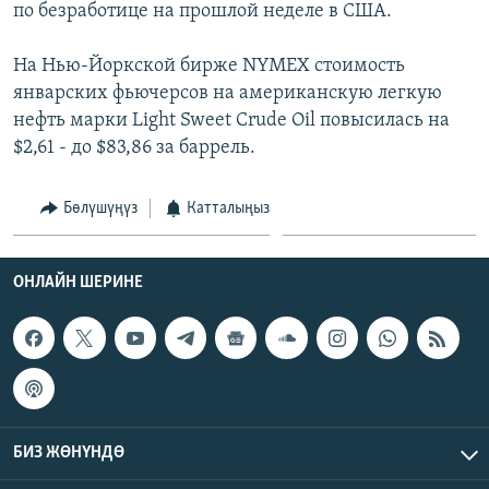
по безработице на прошлой неделе в США.
ОНЛАЙН ШЕРИНЕ
ЭЖЕ-СИҢДИЛЕР
АЗАТТЫК+
На Нью-Йоркской бирже NYMEХ стоимость
январских фьючерсов на американскую легкую
ЫҢГАЙСЫЗ СУРООЛОР
нефть марки Light Sweet Crude Oil повысилась на
$2,61 - до $83,86 за баррель.
ЭЕ/АРнун бардык сайттары
Бөлүшүңүз
Катталыңыз
ОНЛАЙН ШЕРИНЕ
БИЗ ЖӨНҮНДӨ