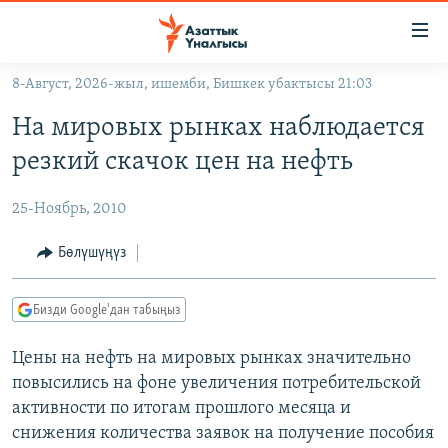
Линктер
Мазмунга
өтүңүз
8-Август, 2026-жыл, ишемби, Бишкек убактысы 21:03
Навигацияга
ЖАҢЫЛЫКТАР
өтүңүз
На мировых рынках наблюдается
КЫРГЫЗСТАН
Издөөгө
резкий скачок цен на нефть
салыңыз
ДҮЙНӨ
КЫРГЫЗСТАН
25-Ноябрь, 2010
УКРАИНА
САЯСАТ
ДҮЙНӨ
АТАЙЫН ИЛИКТӨӨ
ЭКОНОМИКА
БОРБОР АЗИЯ
Бөлүшүңүз
ТВ ПРОГРАММАЛАР
МАДАНИЯТ
Бизди Google'дан табыңыз
ПОДКАСТ
БҮГҮН АЗАТТЫКТА
Цены на нефть на мировых рынках значительно
ӨЗГӨЧӨ ПИКИР
ЭКСПЕРТТЕР ТАЛДАЙТ
повысились на фоне увеличения потребительской
БИЗ ЖАНА ДҮЙНӨ
активности по итогам прошлого месяца и
Русский
ДАНИСТЕ
снижения количества заявок на получение пособия