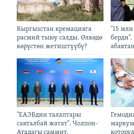
Кыргызстан кремацияга
"15 мл
расмий тыюу салды. Өлкөдө
берди"
көрүстөн жетиштүүбү?
абакта
"ЕАЭБдин талаптары
Гемоди
сакталбай жатат". Чолпон-
маркум
Атадагы саммит,
котору