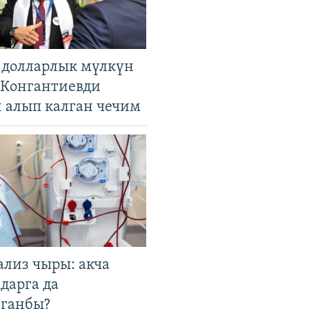
н долларлык мүлкүн
. Конгантиевди
н алып калган чечим
ализ чыры: акча
дарга да
лганбы?