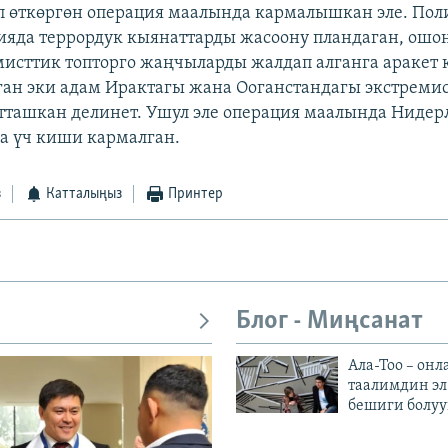
 өткөргөн операция маалында кармалышкан эле. Пол
яда террордук кыянаттарды жасоону пландаган, ошон
мисттик топторго жаңчыларды жалдап алганга аракет 
лган эки адам Ирактагы жана Ооганстандагы экстреми
ташкан делинет. Ушул эле операция маалында Нидер
а үч киши кармалган.
з
Катталыңыз
Принтер
Блог - Миңсанат
Ала-Тоо – онл
таалимдин эл
бешиги болуу