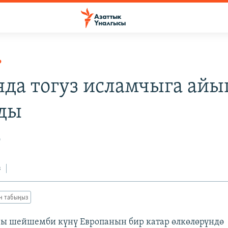
Р
яда тогуз исламчыга айы
ды
0
з
ан табыңыз
ы шейшемби күнү Европанын бир катар өлкөлөрүндө