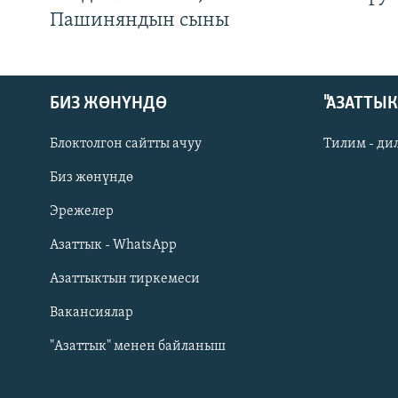
Пашиняндын сыны
БИЗ ЖӨНҮНДӨ
"АЗАТТЫ
Блоктолгон сайтты ачуу
Тилим - ди
Биз жөнүндө
Русский
Эрежелер
Азаттык - WhatsApp
ОНЛАЙН ШЕРИНЕ
Азаттыктын тиркемеси
Вакансиялар
"Азаттык" менен байланыш
ЭЕ/АРнун бардык сайттары