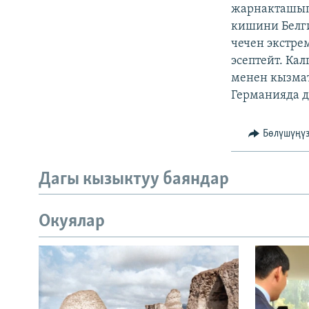
ЭЖЕ-СИҢДИЛЕР
жарнакташып
кишини Белги
АЗАТТЫК+
чечен экстре
ЫҢГАЙСЫЗ СУРООЛОР
эсептейт. Ка
менен кызмат
Германияда д
Бөлүшүңү
Дагы кызыктуу баяндар
Окуялар