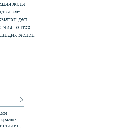
иция жети
дой эле
кылган деп
стчил топтор
ландия менен
айн
 аралык
га тийиш