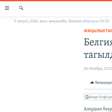
Линктер
Мазмунга
өтүңүз
Издөө
9-Август, 2026-жыл, жекшемби, Бишкек убактысы 00:22
ЖАҢЫЛЫКТАР
Навигацияга
өтүңүз
ЖАҢЫЛЫКТА
КЫРГЫЗСТАН
Издөөгө
Белги
ДҮЙНӨ
КЫРГЫЗСТАН
салыңыз
УКРАИНА
САЯСАТ
ДҮЙНӨ
тагыл
АТАЙЫН ИЛИКТӨӨ
ЭКОНОМИКА
БОРБОР АЗИЯ
ТВ ПРОГРАММАЛАР
МАДАНИЯТ
26-Ноябрь, 201
ПОДКАСТ
БҮГҮН АЗАТТЫКТА
Бөлүшүңү
ӨЗГӨЧӨ ПИКИР
ЭКСПЕРТТЕР ТАЛДАЙТ
БИЗ ЖАНА ДҮЙНӨ
Бизди Google'д
ДАНИСТЕ
Алардын баар