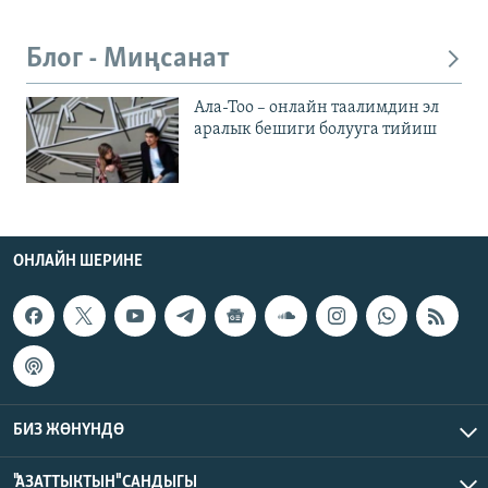
Блог - Миңсанат
Ала-Тоо – онлайн таалимдин эл
аралык бешиги болууга тийиш
ОНЛАЙН ШЕРИНЕ
БИЗ ЖӨНҮНДӨ
"АЗАТТЫКТЫН" САНДЫГЫ