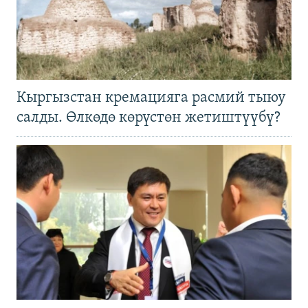
Кыргызстан кремацияга расмий тыюу
салды. Өлкөдө көрүстөн жетиштүүбү?