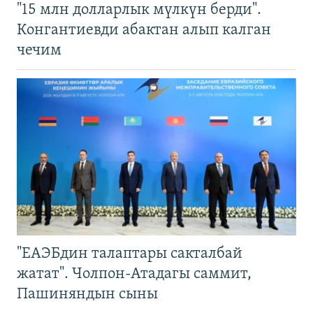
"15 млн долларлык мүлкүн берди".
Конгантиевди абактан алып калган
чечим
"ЕАЭБдин талаптары сакталбай
жатат". Чолпон-Атадагы саммит,
Пашиняндын сыны