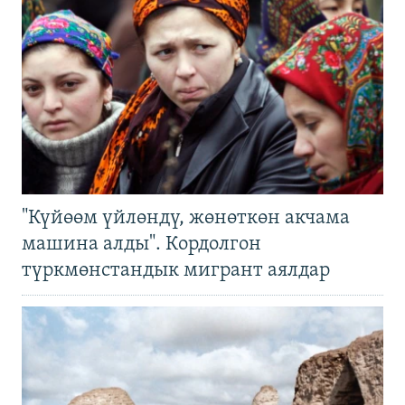
"Күйөөм үйлөндү, жөнөткөн акчама
машина алды". Кордолгон
түркмөнстандык мигрант аялдар