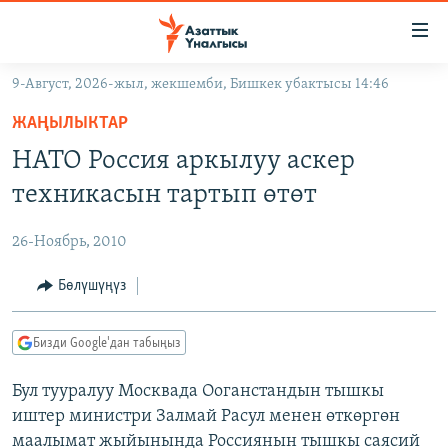
Линктер
Мазмунга
өтүңүз
9-Август, 2026-жыл, жекшемби, Бишкек убактысы 14:46
Навигацияга
ЖАҢЫЛЫКТАР
өтүңүз
ЖАҢЫЛЫКТАР
КЫРГЫЗСТАН
Издөөгө
НАТО Россия аркылуу аскер
салыңыз
ДҮЙНӨ
КЫРГЫЗСТАН
техникасын тартып өтөт
УКРАИНА
САЯСАТ
ДҮЙНӨ
26-Ноябрь, 2010
АТАЙЫН ИЛИКТӨӨ
ЭКОНОМИКА
БОРБОР АЗИЯ
ТВ ПРОГРАММАЛАР
Бөлүшүңүз
МАДАНИЯТ
ПОДКАСТ
БҮГҮН АЗАТТЫКТА
Бизди Google'дан табыңыз
ӨЗГӨЧӨ ПИКИР
ЭКСПЕРТТЕР ТАЛДАЙТ
Бул тууралуу Москвада Ооганстандын тышкы
БИЗ ЖАНА ДҮЙНӨ
Русский
иштер министри Залмай Расул менен өткөргөн
ДАНИСТЕ
маалымат жыйынында Россиянын тышкы саясий