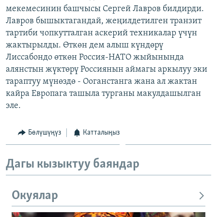
мекемесинин башчысы Сергей Лавров билдирди.
ОНЛАЙН ШЕРИНЕ
ЭЖЕ-СИҢДИЛЕР
Лавров бышыктагандай, жеңилдетилген транзит
АЗАТТЫК+
тартиби чопкутталган аскерий техникалар үчүн
ЫҢГАЙСЫЗ СУРООЛОР
жактырылды. Өткөн дем алыш күндөрү
Лиссабондо өткөн Россия-НАТО жыйынында
алянстын жүктөрү Россиянын аймагы аркылуу эки
ЭЕ/АРнун бардык сайттары
тараптуу мүнөздө - Ооганстанга жана ал жактан
кайра Европага ташыла турганы макулдашылган
эле.
Бөлүшүңүз
Катталыңыз
Дагы кызыктуу баяндар
Окуялар