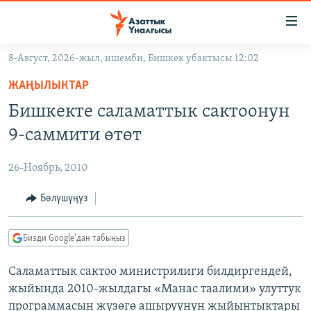
Линктер
Мазмунга
өтүңүз
8-Август, 2026-жыл, ишемби, Бишкек убактысы 12:02
Навигацияга
ЖАҢЫЛЫКТАР
өтүңүз
ЖАҢЫЛЫКТАР
КЫРГЫЗСТАН
Издөөгө
Бишкекте саламаттык сактоонун
салыңыз
ДҮЙНӨ
КЫРГЫЗСТАН
9-саммити өтөт
УКРАИНА
САЯСАТ
ДҮЙНӨ
26-Ноябрь, 2010
АТАЙЫН ИЛИКТӨӨ
ЭКОНОМИКА
БОРБОР АЗИЯ
ТВ ПРОГРАММАЛАР
Бөлүшүңүз
МАДАНИЯТ
ПОДКАСТ
БҮГҮН АЗАТТЫКТА
Бизди Google'дан табыңыз
ӨЗГӨЧӨ ПИКИР
ЭКСПЕРТТЕР ТАЛДАЙТ
Саламаттык сактоо министрилиги билдиргендей,
БИЗ ЖАНА ДҮЙНӨ
Русский
жыйында 2010-жылдагы «Манас таалими» улуттук
ДАНИСТЕ
программасын жүзөгө ашыруунун жыйынтыктары