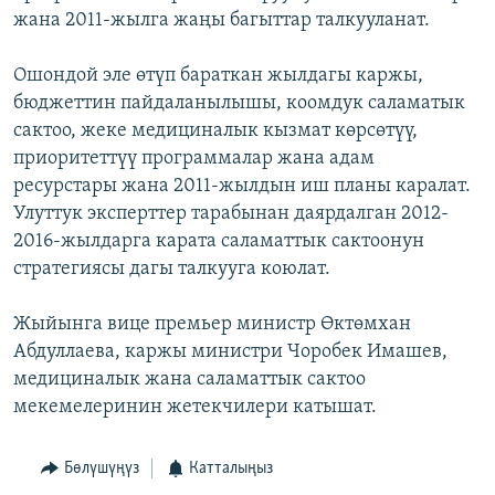
жана 2011-жылга жаңы багыттар талкууланат.
ОНЛАЙН ШЕРИНЕ
ЭЖЕ-СИҢДИЛЕР
АЗАТТЫК+
Ошондой эле өтүп бараткан жылдагы каржы,
ЫҢГАЙСЫЗ СУРООЛОР
бюджеттин пайдаланылышы, коомдук саламатык
сактоо, жеке медициналык кызмат көрсөтүү,
приоритеттүү программалар жана адам
ЭЕ/АРнун бардык сайттары
ресурстары жана 2011-жылдын иш планы каралат.
Улуттук эксперттер тарабынан даярдалган 2012-
2016-жылдарга карата саламаттык сактоонун
стратегиясы дагы талкууга коюлат.
Жыйынга вице премьер министр Өктөмхан
Абдуллаева, каржы министри Чоробек Имашев,
медициналык жана саламаттык сактоо
мекемелеринин жетекчилери катышат.
Бөлүшүңүз
Катталыңыз