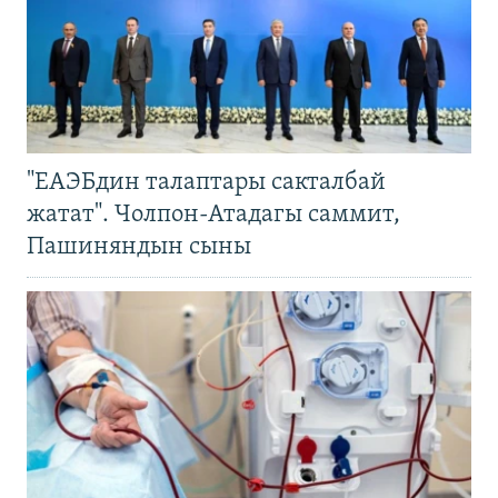
"ЕАЭБдин талаптары сакталбай
жатат". Чолпон-Атадагы саммит,
Пашиняндын сыны