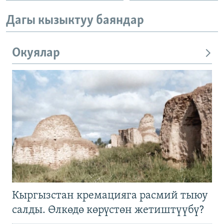
Дагы кызыктуу баяндар
Окуялар
Кыргызстан кремацияга расмий тыюу
салды. Өлкөдө көрүстөн жетиштүүбү?