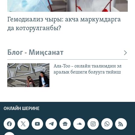
Гемодиализ чыры: акча маркумдарга
да которулганбы?
Блог - Миңсанат
Ала-Тоо – онлайн таалимдин эл
аралык бешиги болууга тийиш
ОНЛАЙН ШЕРИНЕ