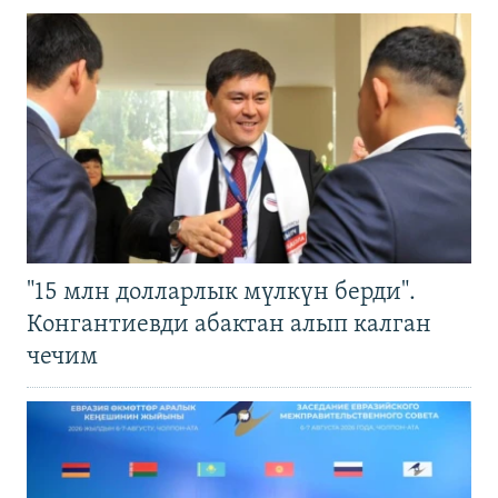
"15 млн долларлык мүлкүн берди".
Конгантиевди абактан алып калган
чечим