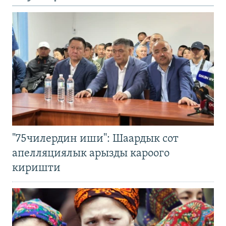
"75чилердин иши": Шаардык сот
апелляциялык арызды кароого
киришти