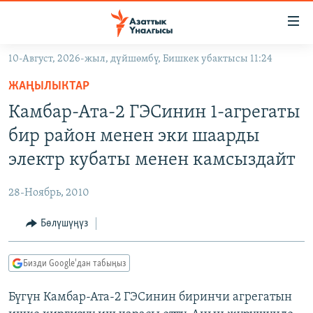
Линктер
Мазмунга
өтүңүз
10-Август, 2026-жыл, дүйшөмбү, Бишкек убактысы 11:24
Навигацияга
ЖАҢЫЛЫКТАР
өтүңүз
ЖАҢЫЛЫКТАР
КЫРГЫЗСТАН
Издөөгө
Камбар-Ата-2 ГЭСинин 1-агрегаты
салыңыз
ДҮЙНӨ
КЫРГЫЗСТАН
бир район менен эки шаарды
УКРАИНА
САЯСАТ
ДҮЙНӨ
электр кубаты менен камсыздайт
АТАЙЫН ИЛИКТӨӨ
ЭКОНОМИКА
БОРБОР АЗИЯ
28-Ноябрь, 2010
ТВ ПРОГРАММАЛАР
МАДАНИЯТ
Бөлүшүңүз
ПОДКАСТ
БҮГҮН АЗАТТЫКТА
ӨЗГӨЧӨ ПИКИР
ЭКСПЕРТТЕР ТАЛДАЙТ
Бизди Google'дан табыңыз
БИЗ ЖАНА ДҮЙНӨ
Русский
Бүгүн Камбар-Ата-2 ГЭСинин биринчи агрегатын
ДАНИСТЕ