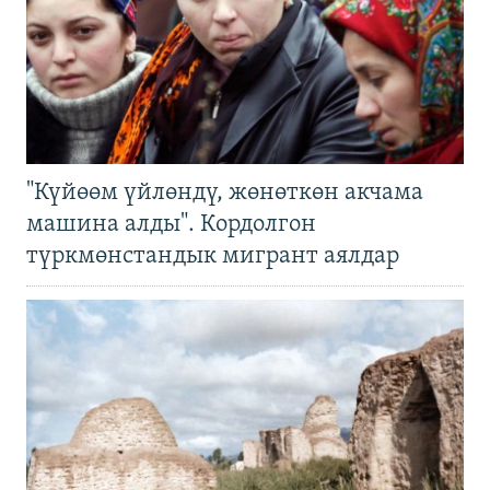
"Күйөөм үйлөндү, жөнөткөн акчама
машина алды". Кордолгон
түркмөнстандык мигрант аялдар