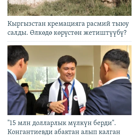
Кыргызстан кремацияга расмий тыюу
салды. Өлкөдө көрүстөн жетиштүүбү?
"15 млн долларлык мүлкүн берди".
Конгантиевди абактан алып калган