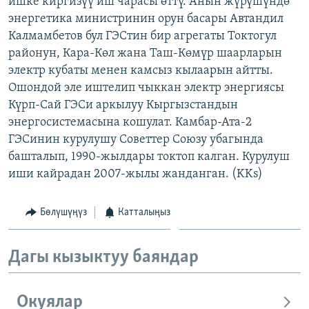
ишке киргизүү иш чарасы өттү. Анын жүрүшүндө
ОНЛАЙН ШЕРИНЕ
ЭЖЕ-СИҢДИЛЕР
энергетика министринин орун басары Автандил
Калмамбетов бул ГЭСтин бир агрегаты Токтогул
АЗАТТЫК+
районун, Кара-Көл жана Таш-Көмүр шаарларын
ЫҢГАЙСЫЗ СУРООЛОР
электр кубаты менен камсыз кылаарын айтты.
Ошондой эле иштелип чыккан электр энергиясы
Күрп-Сай ГЭСи аркылуу Кыргызстандын
ЭЕ/АРнун бардык сайттары
энергосистемасына кошулат. Камбар-Ата-2
ГЭСинин курулушу Советтер Союзу убагында
башталып, 1990-жылдары токтоп калган. Курулуш
иши кайрадан 2007-жылы жанданган. (KKs)
Бөлүшүңүз
Катталыңыз
Дагы кызыктуу баяндар
Окуялар