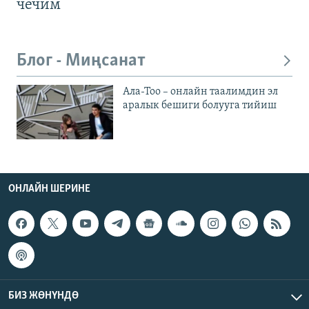
чечим
Блог - Миңсанат
Ала-Тоо – онлайн таалимдин эл
аралык бешиги болууга тийиш
ОНЛАЙН ШЕРИНЕ
БИЗ ЖӨНҮНДӨ