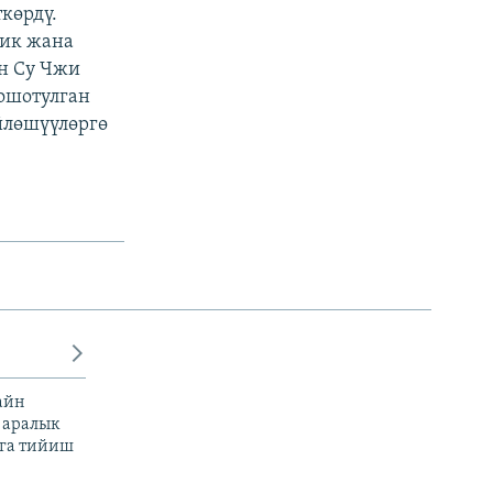
көрдү.
ик жана
н Су Чжи
ошотулган
йлөшүүлөргө
айн
 аралык
га тийиш