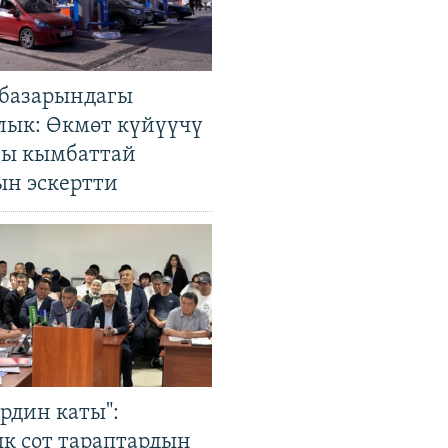
базарындагы
лык: Өкмөт күйүүчү
гы кымбаттай
ын эскертти
рдин каты":
к сот тараптардын