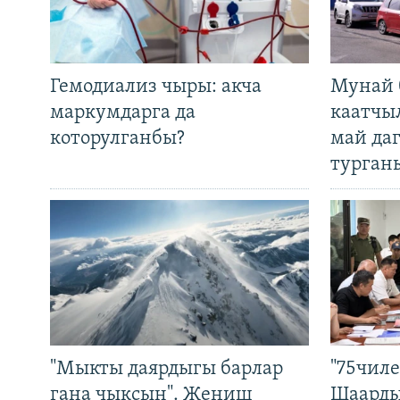
Гемодиализ чыры: акча
Мунай 
маркумдарга да
каатчы
которулганбы?
май да
турган
"Мыкты даярдыгы барлар
"75чиле
гана чыксын". Жеңиш
Шаарды