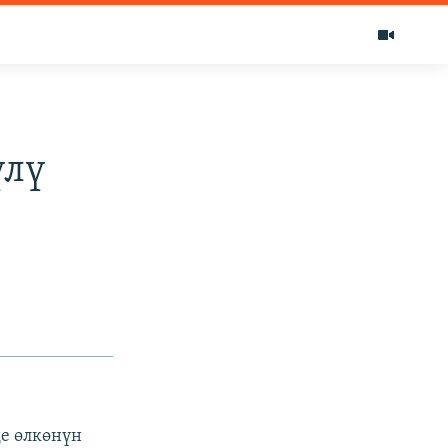
үлү
е өлкөнүн