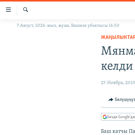
Линктер
Мазмунга
өтүңүз
Издөө
7-Август, 2026-жыл, жума, Бишкек убактысы 16:50
ЖАҢЫЛЫКТАР
Навигацияга
өтүңүз
ЖАҢЫЛЫКТА
КЫРГЫЗСТАН
Издөөгө
Мянма
ДҮЙНӨ
КЫРГЫЗСТАН
салыңыз
УКРАИНА
САЯСАТ
ДҮЙНӨ
келди
АТАЙЫН ИЛИКТӨӨ
ЭКОНОМИКА
БОРБОР АЗИЯ
ТВ ПРОГРАММАЛАР
МАДАНИЯТ
27-Ноябрь, 201
ПОДКАСТ
БҮГҮН АЗАТТЫКТА
Бөлүшүңү
ӨЗГӨЧӨ ПИКИР
ЭКСПЕРТТЕР ТАЛДАЙТ
БИЗ ЖАНА ДҮЙНӨ
Бизди Google'д
ДАНИСТЕ
Баш катчы Па