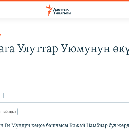
Р
га Улуттар Уюмунун өк
0
з
ан табыңыз
н Ги Мундун кеңсе башчысы Вижай Намбиар бул жерд