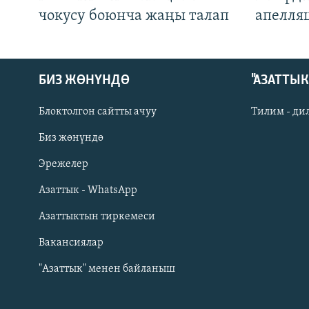
чокусу боюнча жаңы талап
апелля
БИЗ ЖӨНҮНДӨ
"АЗАТТЫ
Блоктолгон сайтты ачуу
Тилим - ди
Биз жөнүндө
Русский
Эрежелер
Азаттык - WhatsApp
ОНЛАЙН ШЕРИНЕ
Азаттыктын тиркемеси
Вакансиялар
"Азаттык" менен байланыш
ЭЕ/АРнун бардык сайттары