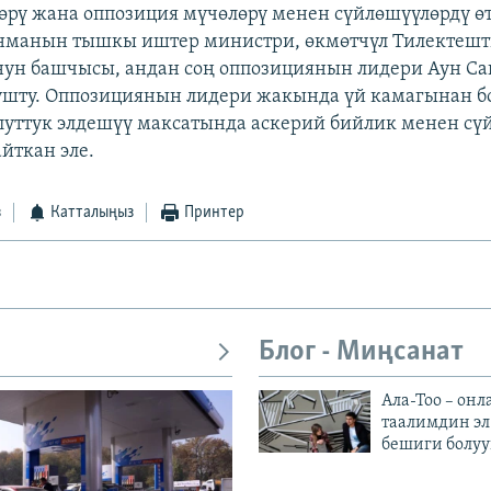
өрү жана оппозиция мүчөлөрү менен сүйлөшүүлөрдү өт
нманын тышкы иштер министри, өкмөтчүл Тилектешт
нун башчысы, андан соң оппозициянын лидери Аун Са
ушту. Оппозициянын лидери жакында үй камагынан б
улуттук элдешүү максатында аскерий бийлик менен сү
йткан эле.
з
Катталыңыз
Принтер
Блог - Миңсанат
Ала-Тоо – онл
таалимдин эл
бешиги болуу