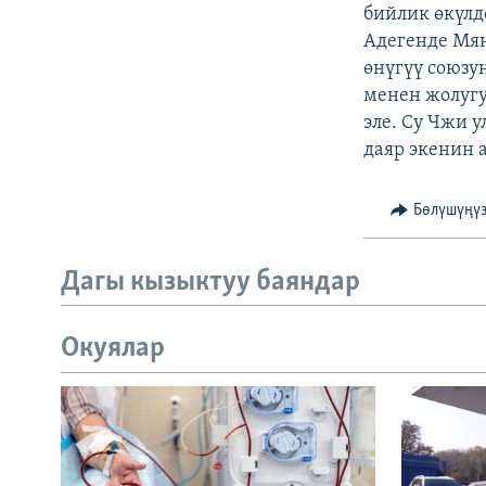
ЭЖЕ-СИҢДИЛЕР
бийлик өкүлд
Адегенде Мя
АЗАТТЫК+
өнүгүү союзу
ЫҢГАЙСЫЗ СУРООЛОР
менен жолуг
эле. Су Чжи 
даяр экенин а
Бөлүшүңү
Дагы кызыктуу баяндар
Окуялар