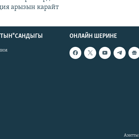
ция арызын карайт
КТЫН" САНДЫГЫ
ОНЛАЙН ШЕРИНЕ
лим
Азатты