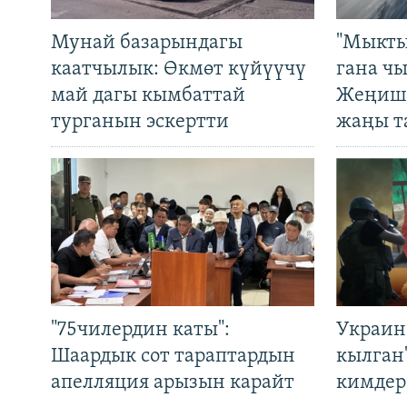
Мунай базарындагы
"Мыкты
каатчылык: Өкмөт күйүүчү
гана ч
май дагы кымбаттай
Жеңиш 
турганын эскертти
жаңы т
"75чилердин каты":
Украин
Шаардык сот тараптардын
кылган
апелляция арызын карайт
кимдер