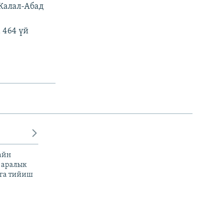
Жалал-Абад
 464 үй
айн
 аралык
га тийиш