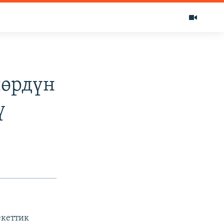
лөрдүн
ү
екеттик