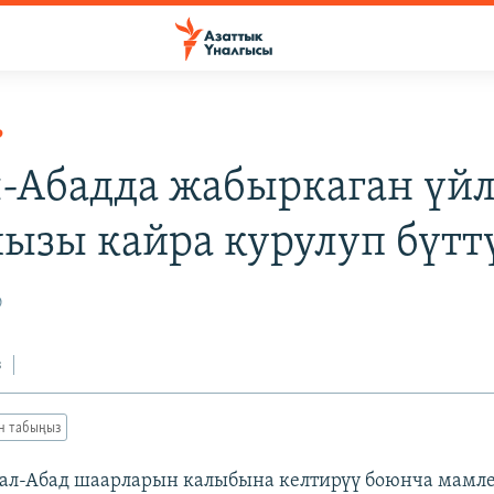
Р
-Абадда жабыркаган үй
йызы кайра курулуп бүтт
0
з
ан табыңыз
ал-Абад шаарларын калыбына келтирүү боюнча мамл