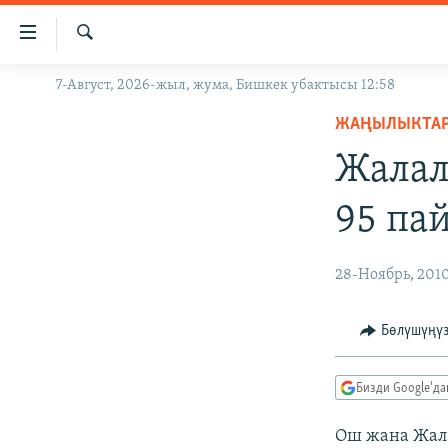
Линктер
Мазмунга
өтүңүз
Издөө
7-Август, 2026-жыл, жума, Бишкек убактысы 12:58
ЖАҢЫЛЫКТАР
Навигацияга
өтүңүз
ЖАҢЫЛЫКТА
КЫРГЫЗСТАН
Издөөгө
Жалал
ДҮЙНӨ
КЫРГЫЗСТАН
салыңыз
УКРАИНА
САЯСАТ
ДҮЙНӨ
95 па
АТАЙЫН ИЛИКТӨӨ
ЭКОНОМИКА
БОРБОР АЗИЯ
ТВ ПРОГРАММАЛАР
МАДАНИЯТ
28-Ноябрь, 201
ПОДКАСТ
БҮГҮН АЗАТТЫКТА
Бөлүшүңү
ӨЗГӨЧӨ ПИКИР
ЭКСПЕРТТЕР ТАЛДАЙТ
БИЗ ЖАНА ДҮЙНӨ
Бизди Google'д
ДАНИСТЕ
Ош жана Жал