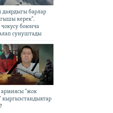
 даярдыгы барлар
ыгышы керек".
чокусу боюнча
алап сунуштады
 армиясы "жок
" кыргызстандыктар
?