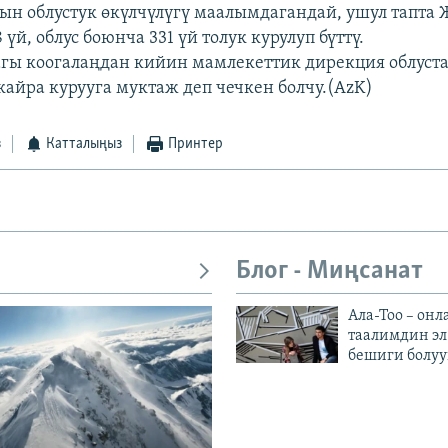
н облустук өкүлчүлүгү маалымдагандай, ушул тапта 
үй, облус боюнча 331 үй толук курулуп бүттү.
ы коогалаңдан кийин мамлекеттик дирекция облуста
кайра курууга муктаж деп чечкен болчу.(AzK)
з
Катталыңыз
Принтер
Блог - Миңсанат
Ала-Тоо – онл
таалимдин эл
бешиги болуу