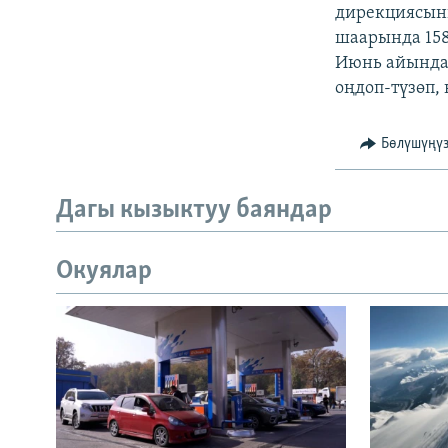
ЭЖЕ-СИҢДИЛЕР
дирекциясыны
шаарында 158 
АЗАТТЫК+
Июнь айындаг
ЫҢГАЙСЫЗ СУРООЛОР
оңдоп-түзөп, 
Бөлүшүңү
Дагы кызыктуу баяндар
Окуялар