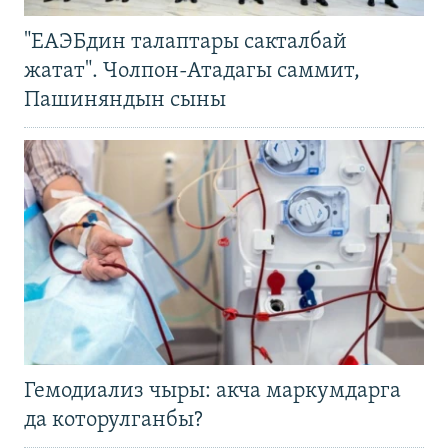
"ЕАЭБдин талаптары сакталбай
жатат". Чолпон-Атадагы саммит,
Пашиняндын сыны
Гемодиализ чыры: акча маркумдарга
да которулганбы?