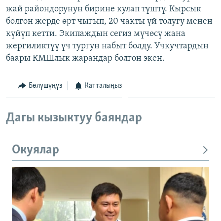
жай райондорунун бирине кулап түштү. Кырсык
ОНЛАЙН ШЕРИНЕ
ЭЖЕ-СИҢДИЛЕР
болгон жерде өрт чыгып, 20 чакты үй толугу менен
АЗАТТЫК+
күйүп кетти. Экипаждын сегиз мүчөсү жана
ЫҢГАЙСЫЗ СУРООЛОР
жергиликтүү үч тургун набыт болду. Учкучтардын
баары КМШлык жарандар болгон экен.
ЭЕ/АРнун бардык сайттары
Бөлүшүңүз
Катталыңыз
Дагы кызыктуу баяндар
Окуялар