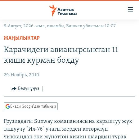
Линктер
Мазмунга
өтүңүз
8-Август, 2026-жыл, ишемби, Бишкек убактысы 10:07
Навигацияга
ЖАҢЫЛЫКТАР
өтүңүз
ЖАҢЫЛЫКТАР
КЫРГЫЗСТАН
Издөөгө
Карачидеги авиакырсыктан 11
салыңыз
ДҮЙНӨ
КЫРГЫЗСТАН
киши курман болду
УКРАИНА
САЯСАТ
ДҮЙНӨ
29-Ноябрь, 2010
АТАЙЫН ИЛИКТӨӨ
ЭКОНОМИКА
БОРБОР АЗИЯ
ТВ ПРОГРАММАЛАР
Бөлүшүңүз
МАДАНИЯТ
ПОДКАСТ
БҮГҮН АЗАТТЫКТА
Бизди Google'дан табыңыз
ӨЗГӨЧӨ ПИКИР
ЭКСПЕРТТЕР ТАЛДАЙТ
Грузиядагы Sunway комапаниясына караштуу жүк
БИЗ ЖАНА ДҮЙНӨ
Русский
ташуучу "Ил-76" учагы жерден көтөрүлүп
ДАНИСТЕ
чыккандан эки мүнөттөн кийин шаардын турак