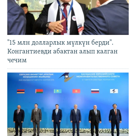
"15 млн долларлык мүлкүн берди".
Конгантиевди абактан алып калган
чечим