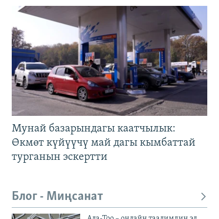
Мунай базарындагы каатчылык:
Өкмөт күйүүчү май дагы кымбаттай
турганын эскертти
Блог - Миңсанат
Ала-Тоо – онлайн таалимдин эл