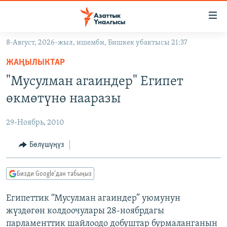
Линктер
Мазмунга
өтүңүз
8-Август, 2026-жыл, ишемби, Бишкек убактысы 21:37
Навигацияга
ЖАҢЫЛЫКТАР
өтүңүз
ЖАҢЫЛЫКТАР
КЫРГЫЗСТАН
Издөөгө
"Мусулман агаиндер" Египет
салыңыз
ДҮЙНӨ
КЫРГЫЗСТАН
өкмөтүнө нааразы
УКРАИНА
САЯСАТ
ДҮЙНӨ
29-Ноябрь, 2010
АТАЙЫН ИЛИКТӨӨ
ЭКОНОМИКА
БОРБОР АЗИЯ
ТВ ПРОГРАММАЛАР
Бөлүшүңүз
МАДАНИЯТ
ПОДКАСТ
БҮГҮН АЗАТТЫКТА
Бизди Google'дан табыңыз
ӨЗГӨЧӨ ПИКИР
ЭКСПЕРТТЕР ТАЛДАЙТ
Египеттик “Мусулман агаиндер” уюмунун
БИЗ ЖАНА ДҮЙНӨ
Русский
жүздөгөн колдоочулары 28-ноябрдагы
ДАНИСТЕ
парламенттик шайлоодо добуштар бурмаланганын