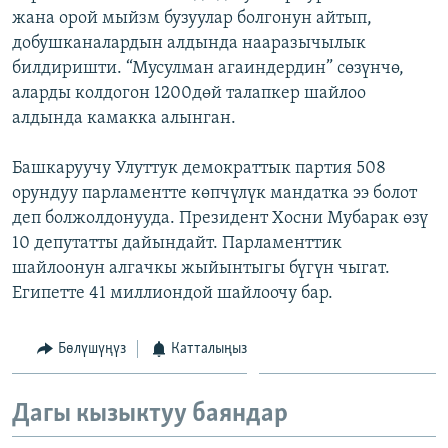
жана орой мыйзм бузуулар болгонун айтып,
ОНЛАЙН ШЕРИНЕ
ЭЖЕ-СИҢДИЛЕР
добушканалардын алдында нааразычылык
АЗАТТЫК+
билдиришти. “Мусулман агаиндердин” сөзүнчө,
ЫҢГАЙСЫЗ СУРООЛОР
аларды колдогон 1200дөй талапкер шайлоо
алдында камакка алынган.
ЭЕ/АРнун бардык сайттары
Башкаруучу Улуттук демократтык партия 508
орундуу парламентте көпчүлүк мандатка ээ болот
деп болжолдонууда. Президент Хосни Мубарак өзү
10 депутатты дайындайт. Парламенттик
шайлоонун алгачкы жыйынтыгы бүгүн чыгат.
Египетте 41 миллиондой шайлоочу бар.
Бөлүшүңүз
Катталыңыз
Дагы кызыктуу баяндар