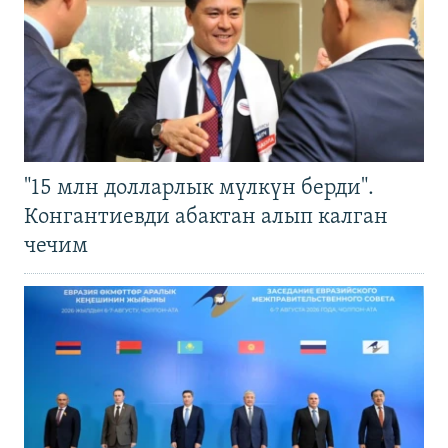
"15 млн долларлык мүлкүн берди".
Конгантиевди абактан алып калган
чечим