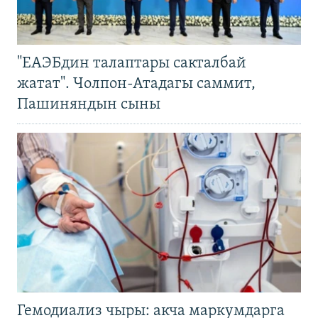
"ЕАЭБдин талаптары сакталбай
жатат". Чолпон-Атадагы саммит,
Пашиняндын сыны
Гемодиализ чыры: акча маркумдарга