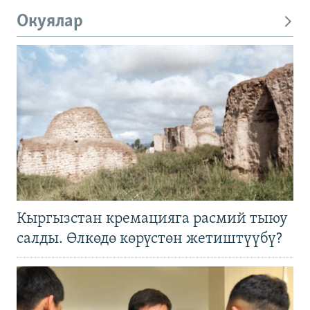
Окуялар
Кыргызстан кремацияга расмий тыюу
салды. Өлкөдө көрүстөн жетиштүүбү?