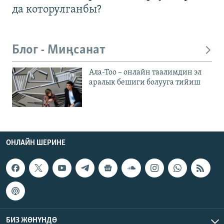
да которулганбы?
Блог - Миңсанат
Ала-Тоо – онлайн таалимдин эл
аралык бешиги болууга тийиш
ОНЛАЙН ШЕРИНЕ
БИЗ ЖӨНҮНДӨ