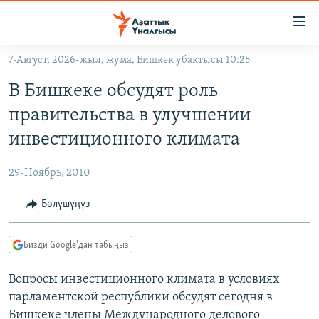
Линктер
Мазмунга
өтүңүз
7-Август, 2026-жыл, жума, Бишкек убактысы 10:25
Навигацияга
ЖАҢЫЛЫКТАР
өтүңүз
В Бишкеке обсудят роль
КЫРГЫЗСТАН
Издөөгө
правительства в улучшении
салыңыз
ДҮЙНӨ
КЫРГЫЗСТАН
инвестиционного климата
УКРАИНА
САЯСАТ
ДҮЙНӨ
29-Ноябрь, 2010
АТАЙЫН ИЛИКТӨӨ
ЭКОНОМИКА
БОРБОР АЗИЯ
ТВ ПРОГРАММАЛАР
Бөлүшүңүз
МАДАНИЯТ
ПОДКАСТ
БҮГҮН АЗАТТЫКТА
Бизди Google'дан табыңыз
ӨЗГӨЧӨ ПИКИР
ЭКСПЕРТТЕР ТАЛДАЙТ
Вопросы инвестиционного климата в условиях
БИЗ ЖАНА ДҮЙНӨ
Русский
парламентской республики обсудят сегодня в
ДАНИСТЕ
Бишкеке члены Международного делового