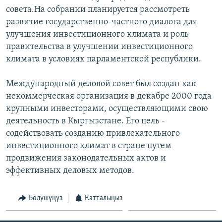
ОНЛАЙН ШЕРИНЕ
совета.На собрании планируется рассмотреть
ЭЖЕ-СИҢДИЛЕР
развитие государственно-частного диалога для
АЗАТТЫК+
улучшения инвестиционного климата и роль
ЫҢГАЙСЫЗ СУРООЛОР
правительства в улучшении инвестиционного
климата в условиях парламентской республики.
ЭЕ/АРнун бардык сайттары
Международный деловой совет был создан как
некоммерческая организация в декабре 2000 года
крупными инвесторами, осуществляющими свою
деятельность в Кыргызстане. Его цель -
содействовать созданию привлекательного
инвестиционного климат в стране путем
продвижения законодательных актов и
эффективных деловых методов.
Бөлүшүңүз
Катталыңыз