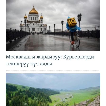
Москвадагы жардыруу: Курьерлерди
текшерүү күч алды