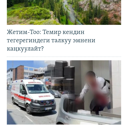
Жетим-Тоо: Темир кендин
тегерегиндеги талкуу эмнени
каңкуулайт?