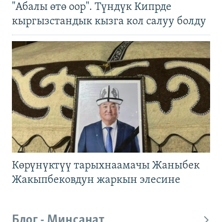
"Абалы өтө оор". Түндүк Кипрде
кыргызстандык кызга кол салуу болду
Көрүнүктүү тарыхнаамачы Жаныбек
Жакыпбековдун жаркын элесине
Блог - Миңсанат