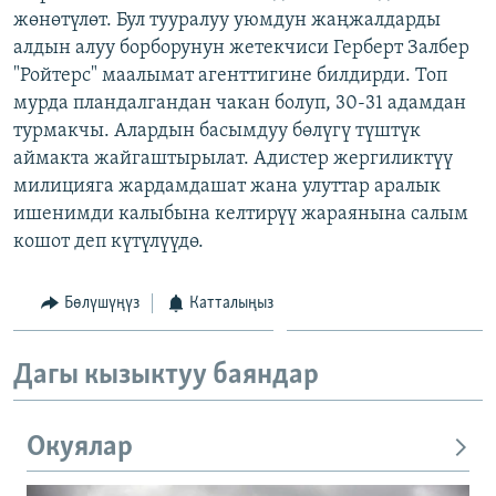
жөнөтүлөт. Бул тууралуу уюмдун жаңжалдарды
ОНЛАЙН ШЕРИНЕ
ЭЖЕ-СИҢДИЛЕР
алдын алуу борборунун жетекчиси Герберт Залбер
АЗАТТЫК+
"Ройтерс" маалымат агенттигине билдирди. Топ
ЫҢГАЙСЫЗ СУРООЛОР
мурда пландалгандан чакан болуп, 30-31 адамдан
турмакчы. Алардын басымдуу бөлүгү түштүк
аймакта жайгаштырылат. Адистер жергиликтүү
ЭЕ/АРнун бардык сайттары
милицияга жардамдашат жана улуттар аралык
ишенимди калыбына келтирүү жараянына салым
кошот деп күтүлүүдө.
Бөлүшүңүз
Катталыңыз
Дагы кызыктуу баяндар
Окуялар