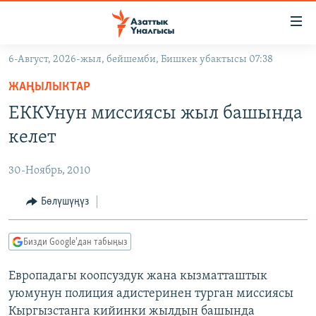
Линктер
Мазмунга
өтүңүз
6-Август, 2026-жыл, бейшемби, Бишкек убактысы 07:38
Навигацияга
ЖАҢЫЛЫКТАР
өтүңүз
ЖАҢЫЛЫКТАР
КЫРГЫЗСТАН
Издөөгө
ЕККУнун миссиясы жыл башында
салыңыз
ДҮЙНӨ
КЫРГЫЗСТАН
келет
УКРАИНА
САЯСАТ
ДҮЙНӨ
30-Ноябрь, 2010
АТАЙЫН ИЛИКТӨӨ
ЭКОНОМИКА
БОРБОР АЗИЯ
ТВ ПРОГРАММАЛАР
Бөлүшүңүз
МАДАНИЯТ
ПОДКАСТ
БҮГҮН АЗАТТЫКТА
Бизди Google'дан табыңыз
ӨЗГӨЧӨ ПИКИР
ЭКСПЕРТТЕР ТАЛДАЙТ
Европадагы коопсуздук жана кызматташтык
БИЗ ЖАНА ДҮЙНӨ
Русский
уюмунун полиция адистеринен турган миссиясы
ДАНИСТЕ
Кыргызстанга кийинки жылдын башында