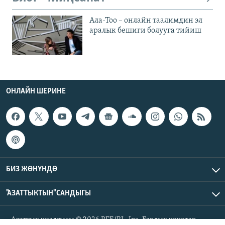
Ала-Тоо – онлайн таалимдин эл
аралык бешиги болууга тийиш
ОНЛАЙН ШЕРИНЕ
БИЗ ЖӨНҮНДӨ
"АЗАТТЫКТЫН" САНДЫГЫ
Азаттык үналгысы © 2026 RFE/RL, Inc. Бардык укуктар