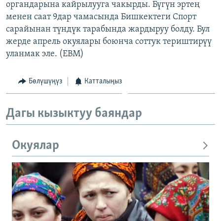
органдарына кайрылууга чакырды. Бүгүн эртең
ОНЛАЙН ШЕРИНЕ
ЭЖЕ-СИҢДИЛЕР
менен саат 9дар чамасында Бишкектеги Спорт
АЗАТТЫК+
сарайынан түндүк тарабында жардыруу болду. Бул
жерде апрель окуялары боюнча соттук териштирүү
ЫҢГАЙСЫЗ СУРООЛОР
уланмак эле. (EBM)
ЭЕ/АРнун бардык сайттары
Бөлүшүңүз
Катталыңыз
Дагы кызыктуу баяндар
Окуялар