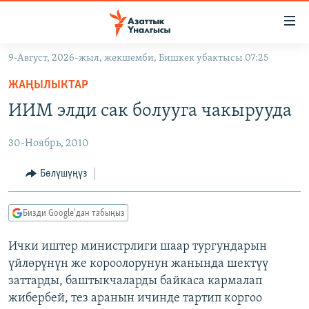
Линктер
Мазмунга
өтүңүз
9-Август, 2026-жыл, жекшемби, Бишкек убактысы 07:25
Навигацияга
ЖАҢЫЛЫКТАР
өтүңүз
ЖАҢЫЛЫКТАР
КЫРГЫЗСТАН
Издөөгө
ИИМ элди сак болууга чакырууда
салыңыз
ДҮЙНӨ
КЫРГЫЗСТАН
30-Ноябрь, 2010
УКРАИНА
САЯСАТ
ДҮЙНӨ
АТАЙЫН ИЛИКТӨӨ
ЭКОНОМИКА
БОРБОР АЗИЯ
Бөлүшүңүз
ТВ ПРОГРАММАЛАР
МАДАНИЯТ
Бизди Google'дан табыңыз
ПОДКАСТ
БҮГҮН АЗАТТЫКТА
Ички иштер министрлиги шаар тургундарын
ӨЗГӨЧӨ ПИКИР
ЭКСПЕРТТЕР ТАЛДАЙТ
үйлөрүнүн же короолорунун жанында шектүү
БИЗ ЖАНА ДҮЙНӨ
заттарды, баштыкчаларды байкаса кармалап
Русский
жибербей, тез аранын ичинде тартип коргоо
ДАНИСТЕ