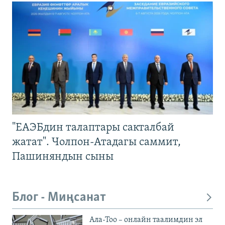
"ЕАЭБдин талаптары сакталбай
жатат". Чолпон-Атадагы саммит,
Пашиняндын сыны
Блог - Миңсанат
Ала-Тоо – онлайн таалимдин эл