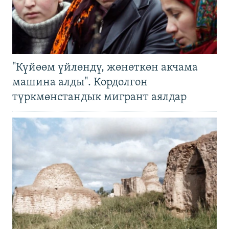
"Күйөөм үйлөндү, жөнөткөн акчама
машина алды". Кордолгон
түркмөнстандык мигрант аялдар