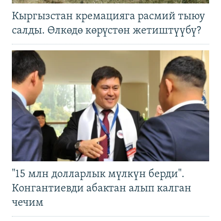
Кыргызстан кремацияга расмий тыюу
салды. Өлкөдө көрүстөн жетиштүүбү?
"15 млн долларлык мүлкүн берди".
Конгантиевди абактан алып калган
чечим