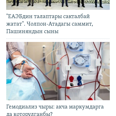
"ЕАЭБдин талаптары сакталбай
жатат". Чолпон-Атадагы саммит,
Пашиняндын сыны
Гемодиализ чыры: акча маркумдарга
да которулганбы?