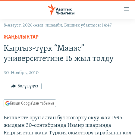
Линктер
Мазмунга
өтүңүз
8-Август, 2026-жыл, ишемби, Бишкек убактысы 14:47
Навигацияга
ЖАҢЫЛЫКТАР
өтүңүз
ЖАҢЫЛЫКТАР
КЫРГЫЗСТАН
Издөөгө
Кыргыз-түрк “Манас”
салыңыз
ДҮЙНӨ
КЫРГЫЗСТАН
университетине 15 жыл толду
УКРАИНА
САЯСАТ
ДҮЙНӨ
30-Ноябрь, 2010
АТАЙЫН ИЛИКТӨӨ
ЭКОНОМИКА
БОРБОР АЗИЯ
ТВ ПРОГРАММАЛАР
Бөлүшүңүз
МАДАНИЯТ
ПОДКАСТ
БҮГҮН АЗАТТЫКТА
Бизди Google'дан табыңыз
ӨЗГӨЧӨ ПИКИР
ЭКСПЕРТТЕР ТАЛДАЙТ
Бишкекте орун алган бул жогорку окуу жай 1995-
БИЗ ЖАНА ДҮЙНӨ
Русский
жылдын 30-сентябрында Измир шаарында
ДАНИСТЕ
Кыргызстан жана Түркия өкмөттөрү тарабынан кол