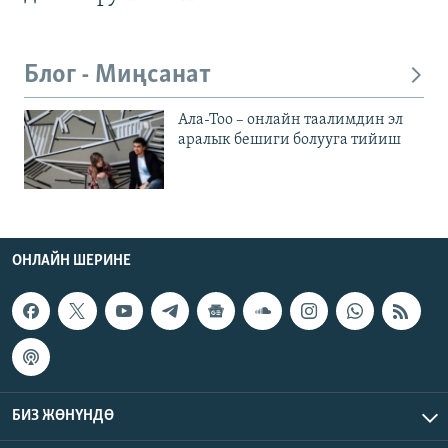
Блог - Миңсанат
Ала-Тоо – онлайн таалимдин эл
аралык бешиги болууга тийиш
ОНЛАЙН ШЕРИНЕ
БИЗ ЖӨНҮНДӨ