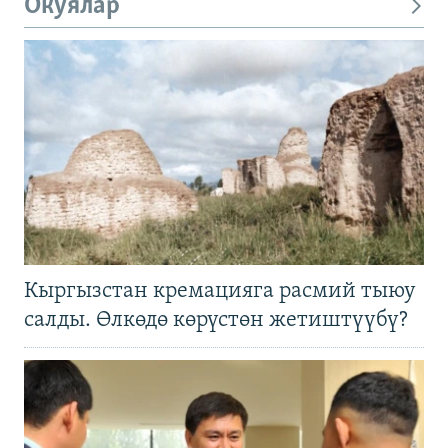
Окуялар
Кыргызстан кремацияга расмий тыюу
салды. Өлкөдө көрүстөн жетиштүүбү?