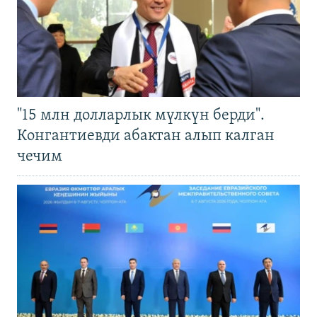
"15 млн долларлык мүлкүн берди".
Конгантиевди абактан алып калган
чечим