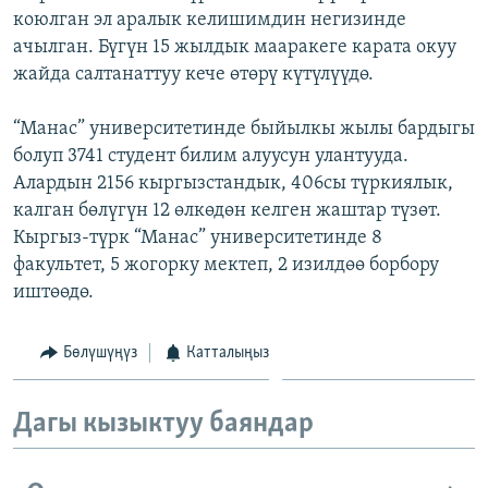
коюлган эл аралык келишимдин негизинде
ОНЛАЙН ШЕРИНЕ
ЭЖЕ-СИҢДИЛЕР
ачылган. Бүгүн 15 жылдык мааракеге карата окуу
АЗАТТЫК+
жайда салтанаттуу кече өтөрү күтүлүүдө.
ЫҢГАЙСЫЗ СУРООЛОР
“Манас” университетинде быйылкы жылы бардыгы
болуп 3741 студент билим алуусун улантууда.
ЭЕ/АРнун бардык сайттары
Алардын 2156 кыргызстандык, 406сы түркиялык,
калган бөлүгүн 12 өлкөдөн келген жаштар түзөт.
Кыргыз-түрк “Манас” университетинде 8
факультет, 5 жогорку мектеп, 2 изилдөө борбору
иштөөдө.
Бөлүшүңүз
Катталыңыз
Дагы кызыктуу баяндар