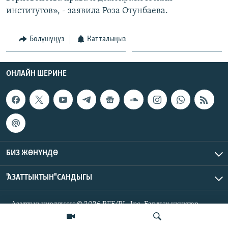
институтов», - заявила Роза Отунбаева.
Бөлүшүңүз
Катталыңыз
ОНЛАЙН ШЕРИНЕ
БИЗ ЖӨНҮНДӨ
"АЗАТТЫКТЫН" САНДЫГЫ
Азаттык үналгысы © 2026 RFE/RL, Inc. Бардык укуктар
корголгон.