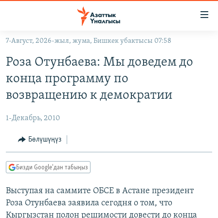
Линктер
Мазмунга
өтүңүз
7-Август, 2026-жыл, жума, Бишкек убактысы 07:58
Навигацияга
ЖАҢЫЛЫКТАР
өтүңүз
Роза Отунбаева: Мы доведем до
КЫРГЫЗСТАН
Издөөгө
конца программу по
салыңыз
ДҮЙНӨ
КЫРГЫЗСТАН
возвращению к демократии
УКРАИНА
САЯСАТ
ДҮЙНӨ
1-Декабрь, 2010
АТАЙЫН ИЛИКТӨӨ
ЭКОНОМИКА
БОРБОР АЗИЯ
ТВ ПРОГРАММАЛАР
Бөлүшүңүз
МАДАНИЯТ
ПОДКАСТ
БҮГҮН АЗАТТЫКТА
Бизди Google'дан табыңыз
ӨЗГӨЧӨ ПИКИР
ЭКСПЕРТТЕР ТАЛДАЙТ
Выступая на саммите ОБСЕ в Астане президент
БИЗ ЖАНА ДҮЙНӨ
Русский
Роза Отунбаева заявила сегодня о том, что
ДАНИСТЕ
Кыргызстан полон решимости довести до конца