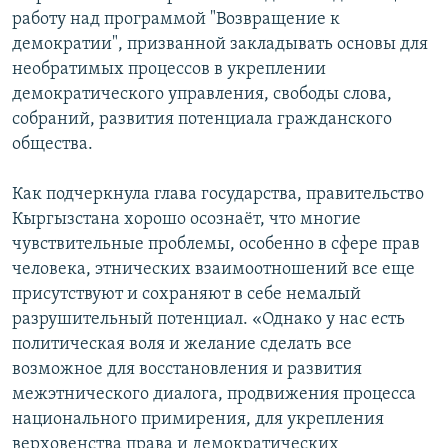
ОНЛАЙН ШЕРИНЕ
работу над программой "Возвращение к
ЭЖЕ-СИҢДИЛЕР
демократии", призванной закладывать основы для
АЗАТТЫК+
необратимых процессов в укреплении
ЫҢГАЙСЫЗ СУРООЛОР
демократического управления, свободы слова,
собраний, развития потенциала гражданского
общества.
ЭЕ/АРнун бардык сайттары
Как подчеркнула глава государства, правительство
Кыргызстана хорошо осознаёт, что многие
чувствительные проблемы, особенно в сфере прав
человека, этнических взаимоотношений все еще
присутствуют и сохраняют в себе немалый
разрушительный потенциал. «Однако у нас есть
политическая воля и желание сделать все
возможное для восстановления и развития
межэтнического диалога, продвижения процесса
национального примирения, для укрепления
верховенства права и демократических