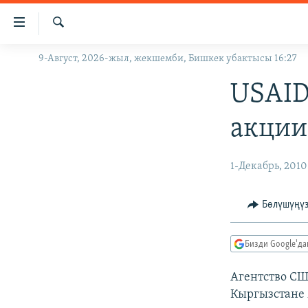
Линктер
Мазмунга
өтүңүз
Издөө
9-Август, 2026-жыл, жекшемби, Бишкек убактысы 16:27
ЖАҢЫЛЫКТАР
Навигацияга
өтүңүз
КЫРГЫЗСТАН
USAID
Издөөгө
ДҮЙНӨ
КЫРГЫЗСТАН
салыңыз
акции
УКРАИНА
САЯСАТ
ДҮЙНӨ
АТАЙЫН ИЛИКТӨӨ
ЭКОНОМИКА
БОРБОР АЗИЯ
1-Декабрь, 2010
ТВ ПРОГРАММАЛАР
МАДАНИЯТ
Бөлүшүңү
ПОДКАСТ
БҮГҮН АЗАТТЫКТА
ӨЗГӨЧӨ ПИКИР
ЭКСПЕРТТЕР ТАЛДАЙТ
Бизди Google'д
БИЗ ЖАНА ДҮЙНӨ
Агентство СШ
ДАНИСТЕ
Кыргызстане