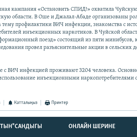
ная кампания «Остановить СПИД!» охватила Чуйскую
кую области. В Оше и Джалал-Абаде организованы ро
 тему профилактики ВИЧ инфекции, знакомства с ис
бителей инъекционных наркотиков. В Чуйской облас
ормационный поезд» состоящий из пяти минибусов, 
следования провел разъяснительные акции в сельских 
е с ВИЧ инфекцией проживают 3204 человека. Основн
 использование инъекционными наркопотребителями
з
Катталыңыз
Принтер
КТЫН" САНДЫГЫ
ОНЛАЙН ШЕРИНЕ