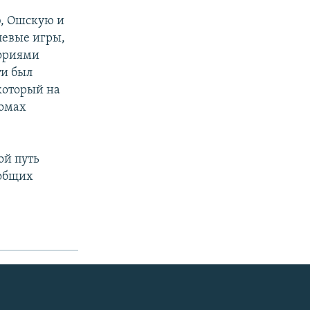
, Ошскую и
левые игры,
ториями
ти был
который на
домах
ой путь
 общих