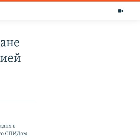
тане
цией
одня в
со СПИДом.