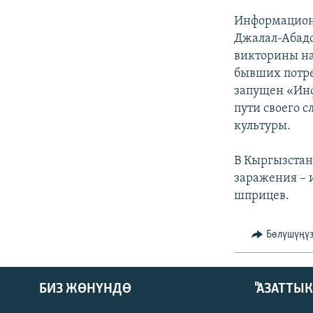
ЭЖЕ-СИҢДИЛЕР
Информацион
АЗАТТЫК+
Джалал-Абадс
ЫҢГАЙСЫЗ СУРООЛОР
викторины на
бывших потре
запущен «Инф
пути своего 
культуры.
В Кыргызстан
заражения –
шприцев.
Бөлүшүңү
БИЗ ЖӨНҮНДӨ
"АЗАТТЫ