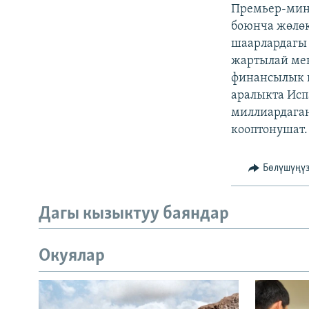
ЭЖЕ-СИҢДИЛЕР
Премьер-мини
боюнча жөлөк
АЗАТТЫК+
шаарлардагы 
ЫҢГАЙСЫЗ СУРООЛОР
жартылай ме
финансылык 
аралыкта Исп
миллиардага
кооптонушат.
Бөлүшүңү
Дагы кызыктуу баяндар
Окуялар