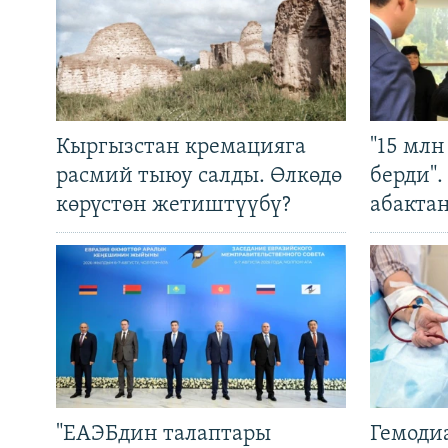
Кыргызстан кремацияга
"15 мл
расмий тыюу салды. Өлкөдө
берди"
көрүстөн жетиштүүбү?
абакта
"ЕАЭБдин талаптары
Гемоди