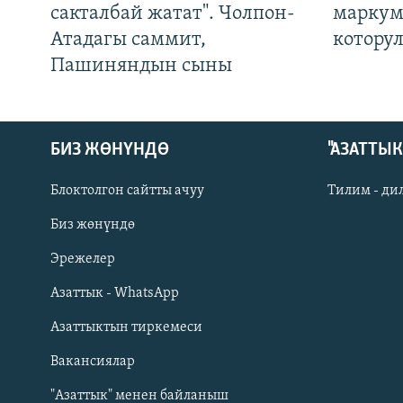
сакталбай жатат". Чолпон-
маркум
Атадагы саммит,
котору
Пашиняндын сыны
БИЗ ЖӨНҮНДӨ
"АЗАТТЫ
Блоктолгон сайтты ачуу
Тилим - ди
Биз жөнүндө
Русский
Эрежелер
Азаттык - WhatsApp
ОНЛАЙН ШЕРИНЕ
Азаттыктын тиркемеси
Вакансиялар
"Азаттык" менен байланыш