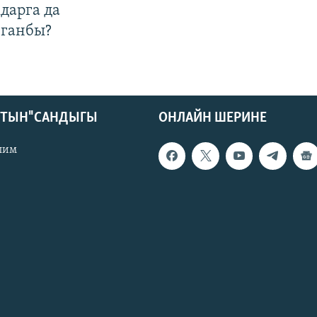
дарга да
лганбы?
КТЫН" САНДЫГЫ
ОНЛАЙН ШЕРИНЕ
лим