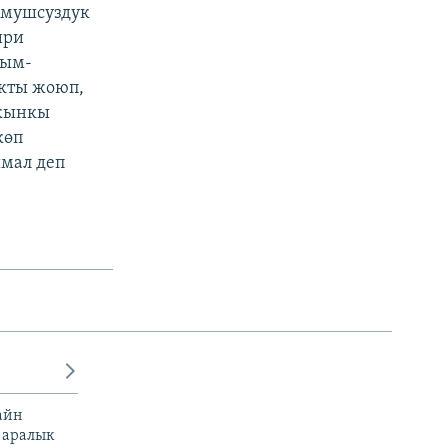
умушсуздук
ири
рым-
кты жоюп,
акынкы
көп
мал деп
айн
 аралык