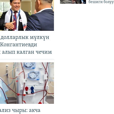
бешиги болуу
н долларлык мүлкүн
. Конгантиевди
н алып калган чечим
ализ чыры: акча