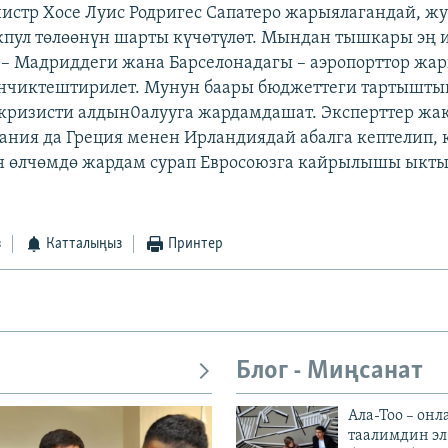
стр Хосе Луис Родригес Сапатеро жарыялагандай, ж
пул төлөөнүн шарты күчөтүлөт. Мындан тышкары эң 
– Мадриддеги жана Барселонадагы – аэропорттор жа
нчиктештирилет. Мунун баары бюджеттеги тартышты
кризисти алдын0алууга жардамдашат. Эксперттер ж
ания да Греция менен Ирландиядай абалга кептелип, 
н өлчөмдө жардам сурап Евросоюзга кайрылышы ыкты
з
Катталыңыз
Принтер
Блог - Миңсанат
Ала-Тоо – онл
таалимдин эл