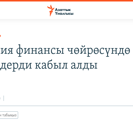
Р
ия финансы чөйрөсүндө
дерди кабыл алды
0
з
ан табыңыз