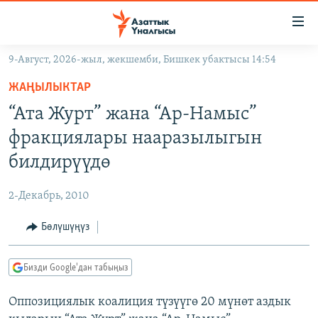
Линктер
Мазмунга
өтүңүз
9-Август, 2026-жыл, жекшемби, Бишкек убактысы 14:54
Навигацияга
ЖАҢЫЛЫКТАР
өтүңүз
ЖАҢЫЛЫКТАР
КЫРГЫЗСТАН
Издөөгө
“Ата Журт” жана “Ар-Намыс”
салыңыз
ДҮЙНӨ
КЫРГЫЗСТАН
фракциялары нааразылыгын
УКРАИНА
САЯСАТ
ДҮЙНӨ
билдирүүдө
АТАЙЫН ИЛИКТӨӨ
ЭКОНОМИКА
БОРБОР АЗИЯ
2-Декабрь, 2010
ТВ ПРОГРАММАЛАР
МАДАНИЯТ
Бөлүшүңүз
ПОДКАСТ
БҮГҮН АЗАТТЫКТА
ӨЗГӨЧӨ ПИКИР
ЭКСПЕРТТЕР ТАЛДАЙТ
Бизди Google'дан табыңыз
БИЗ ЖАНА ДҮЙНӨ
Русский
Оппозициялык коалиция түзүүгө 20 мүнөт аздык
ДАНИСТЕ