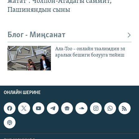
жатат". Чолпон-Атадагы саммит,
Пашиняндын сыны
Блог - Миңсанат
Ала-Тоо – онлайн таалимдин эл
аралык бешиги болууга тийиш
ОНЛАЙН ШЕРИНЕ