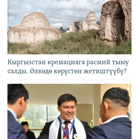
Кыргызстан кремацияга расмий тыюу
салды. Өлкөдө көрүстөн жетиштүүбү?