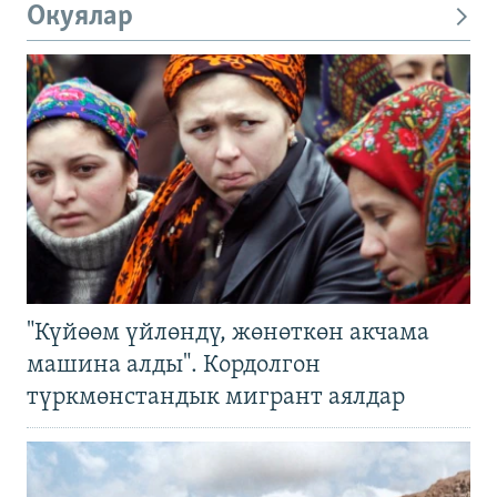
Окуялар
"Күйөөм үйлөндү, жөнөткөн акчама
машина алды". Кордолгон
түркмөнстандык мигрант аялдар