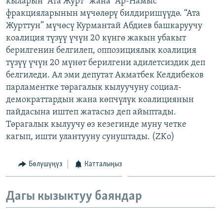
кыларын “Ата Журт” жана “Ар-Намыс”
ОНЛАЙН ШЕРИНЕ
ЭЖЕ-СИҢДИЛЕР
фракцияларынын мүчөлөрү билдиришүүдө. “Ата
Журттун” мүчөсү Курмантай Абдиев башкаруучу
АЗАТТЫК+
коалиция түзүү үчүн 20 күнгө жакын убакыт
ЫҢГАЙСЫЗ СУРООЛОР
берилгенин белгилеп, оппозициялык коалиция
түзүү үчүн 20 мүнөт берилгени адилетсиздик деп
белгиледи. Ал эми депутат Акматбек Келдибеков
ЭЕ/АРнун бардык сайттары
парламентке төрагалык кылуучуну социал-
демократтардын жана көпчүлүк коалициянын
пайдасына иштеп жатасыз деп айыптады.
Төрагалык кылуучу өз кезегинде муну четке
кагып, ишти улантууну сунуштады. (ZKo)
Бөлүшүңүз
Катталыңыз
Дагы кызыктуу баяндар