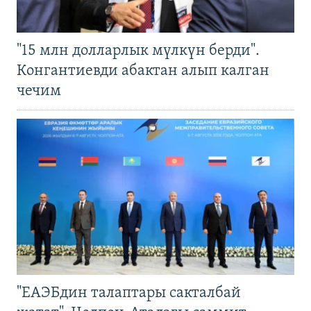
"15 млн долларлык мүлкүн берди".
Конгантиевди абактан алып калган
чечим
"ЕАЭБдин талаптары сакталбай