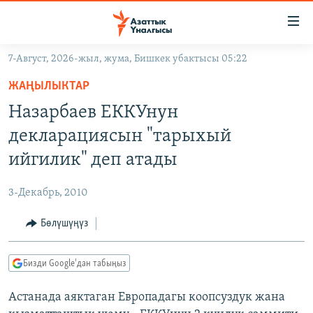
Линктер
Мазмунга
өтүңүз
7-Август, 2026-жыл, жума, Бишкек убактысы 05:22
Навигацияга
ЖАҢЫЛЫКТАР
өтүңүз
ЖАҢЫЛЫКТАР
КЫРГЫЗСТАН
Издөөгө
Назарбаев ЕККУнун
салыңыз
ДҮЙНӨ
КЫРГЫЗСТАН
декларациясын "тарыхый
УКРАИНА
САЯСАТ
ДҮЙНӨ
ийгилик" деп атады
АТАЙЫН ИЛИКТӨӨ
ЭКОНОМИКА
БОРБОР АЗИЯ
3-Декабрь, 2010
ТВ ПРОГРАММАЛАР
МАДАНИЯТ
Бөлүшүңүз
ПОДКАСТ
БҮГҮН АЗАТТЫКТА
ӨЗГӨЧӨ ПИКИР
ЭКСПЕРТТЕР ТАЛДАЙТ
Бизди Google'дан табыңыз
БИЗ ЖАНА ДҮЙНӨ
Русский
Астанада аяктаган Европадагы коопсуздук жана
ДАНИСТЕ