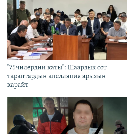
"75чилердин каты": Шаардык сот
тараптардын апелляция арызын
карайт