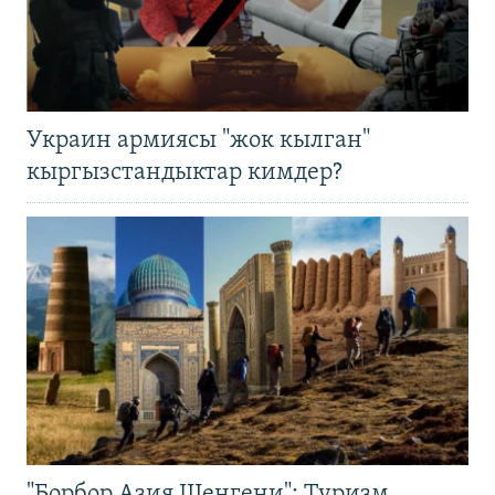
Украин армиясы "жок кылган"
кыргызстандыктар кимдер?
"Борбор Азия Шенгени": Туризм