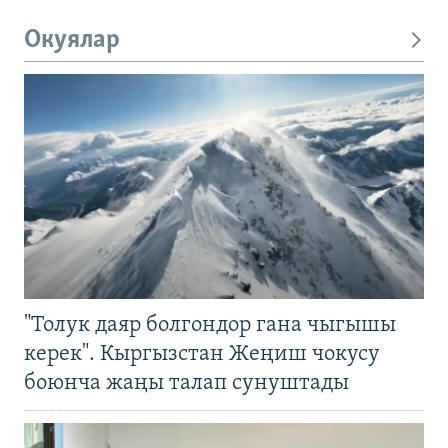
Окуялар
"Толук даяр болгондор гана чыгышы
керек". Кыргызстан Жеңиш чокусу
боюнча жаңы талап сунуштады