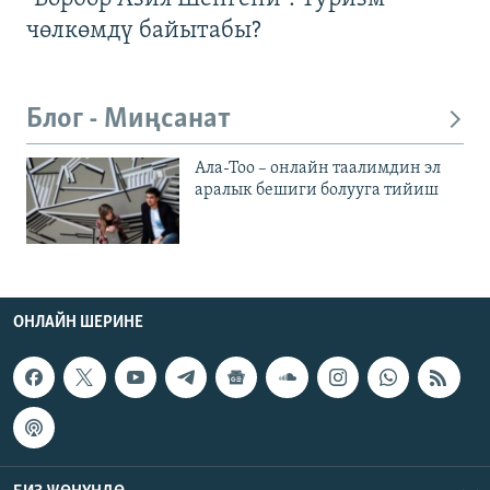
чөлкөмдү байытабы?
Блог - Миңсанат
Ала-Тоо – онлайн таалимдин эл
аралык бешиги болууга тийиш
ОНЛАЙН ШЕРИНЕ