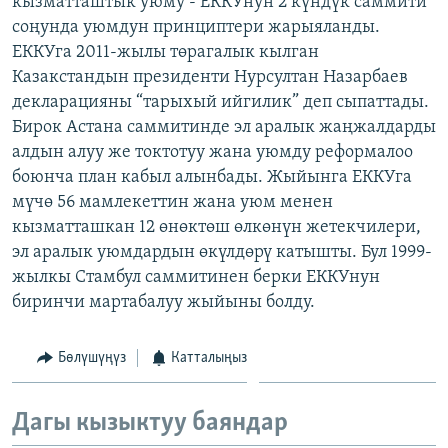
кызматташтык уюму - ЕККУнун 2 күндүк саммити
ОНЛАЙН ШЕРИНЕ
ЭЖЕ-СИҢДИЛЕР
соңунда уюмдун принциптери жарыяланды.
ЕККУга 2011-жылы төрагалык кылган
АЗАТТЫК+
Казакстандын президенти Нурсултан Назарбаев
ЫҢГАЙСЫЗ СУРООЛОР
декларацияны “тарыхый ийгилик” деп сыпаттады.
Бирок Астана саммитинде эл аралык жаңжалдарды
алдын алуу же токтотуу жана уюмду реформалоо
ЭЕ/АРнун бардык сайттары
боюнча план кабыл алынбады. Жыйынга ЕККУга
мүчө 56 мамлекеттин жана уюм менен
кызматташкан 12 өнөктөш өлкөнүн жетекчилери,
эл аралык уюмдардын өкүлдөрү катышты. Бул 1999-
жылкы Стамбул саммитинен берки ЕККУнун
биринчи мартабалуу жыйыны болду.
Бөлүшүңүз
Катталыңыз
Дагы кызыктуу баяндар