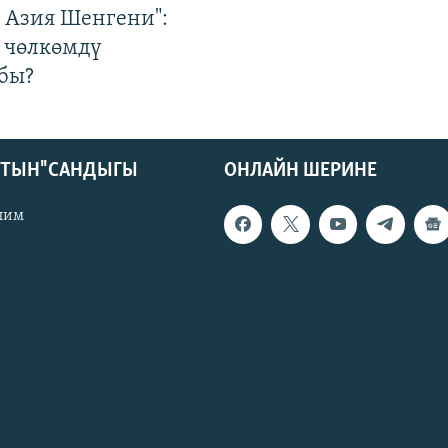
р Азия Шенгени":
 чөлкөмдү
бы?
КТЫН" САНДЫГЫ
ОНЛАЙН ШЕРИНЕ
лим