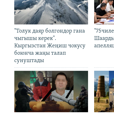
"Толук даяр болгондор гана
"75чиле
чыгышы керек".
Шаарды
Кыргызстан Жеңиш чокусу
апелля
боюнча жаңы талап
сунуштады