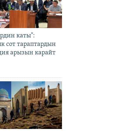
рдин каты":
к сот тараптардын
ция арызын карайт