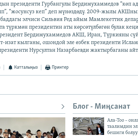
ын президенти Гурбангулы Бердимухаммедов “көп а
лп”, “жосунсуз кеп” деп мүнөздөдү. 2009-жылы АКШн
баддагы элчиси Сильвия Ред айым Мамлекеттик депа
та түркмөн президентин аты көрсөтүлбөгөн булак кең
президент Бердимухаммедов АКШ, Иран, Түркияны сүй
т-изат кылганы, ошондой эле өзбек президенти Исла
президенти Нурсултан Назарбаевди жактырбаганы айт
з
Катталыңыз
Принтер
Блог - Миңсанат
Ала-Тоо – онл
таалимдин эл
бешиги болуу