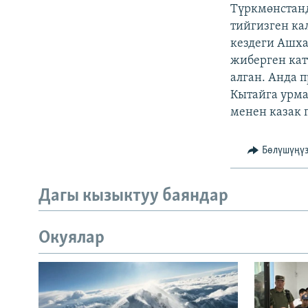
ЭЖЕ-СИҢДИЛЕР
Түркмөнстанд
тийгизген ка
АЗАТТЫК+
кездеги Ашха
ЫҢГАЙСЫЗ СУРООЛОР
жиберген кат
алган. Анда 
Кытайга урма
менен казак 
Бөлүшүңү
Дагы кызыктуу баяндар
Окуялар