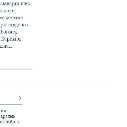
дамдарга шек
ын ошол
ртаментке
ири талдоого
бөгөнү,
м Каримов
ылат.
айн
 аралык
га тийиш