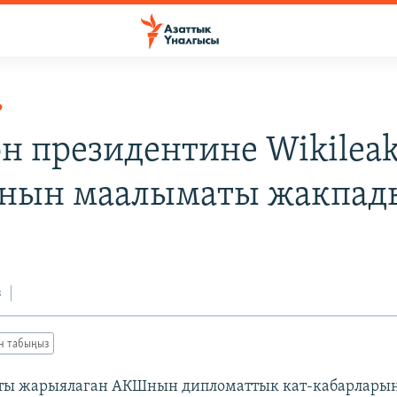
Р
н президентине Wikilea
нын маалыматы жакпад
0
з
ан табыңыз
айты жарыялаган АКШнын дипломаттык кат-кабарлары