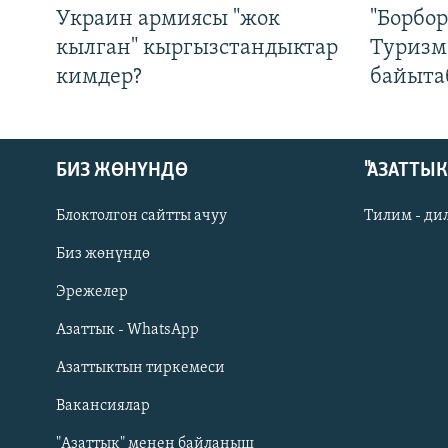
Украин армиясы "жок
"Борбо
кылган" кыргызстандыктар
Туризм
кимдер?
байыта
БИЗ ЖӨНҮНДӨ
"АЗАТТЫ
Блоктолгон сайтты ачуу
Тилим - ди
Биз жөнүндө
Русский
Эрежелер
Азаттык - WhatsApp
ОНЛАЙН ШЕРИНЕ
Азаттыктын тиркемеси
Вакансиялар
"Азаттык" менен байланыш