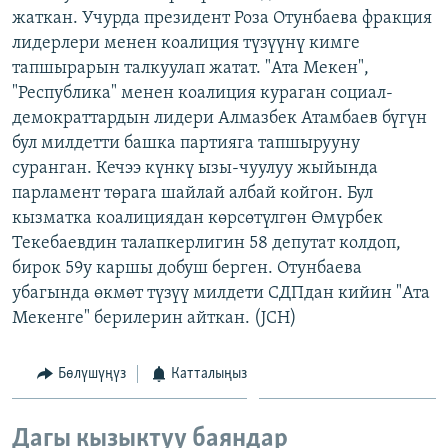
жаткан. Учурда президент Роза Отунбаева фракция
ОНЛАЙН ШЕРИНЕ
ЭЖЕ-СИҢДИЛЕР
лидерлери менен коалиция түзүүнү кимге
АЗАТТЫК+
тапшырарын талкуулап жатат. "Ата Мекен",
ЫҢГАЙСЫЗ СУРООЛОР
"Республика" менен коалиция кураган социал-
демократтардын лидери Алмазбек Атамбаев бүгүн
бул милдетти башка партияга тапшырууну
ЭЕ/АРнун бардык сайттары
суранган. Кечээ күнкү ызы-чуулуу жыйында
парламент төрага шайлай албай койгон. Бул
кызматка коалициядан көрсөтүлгөн Өмүрбек
Текебаевдин талапкерлигин 58 депутат колдоп,
бирок 59у каршы добуш берген. Отунбаева
убагында өкмөт түзүү милдети СДПдан кийин "Ата
Мекенге" берилерин айткан. (JCH)
Бөлүшүңүз
Катталыңыз
Дагы кызыктуу баяндар