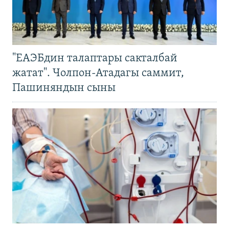
"ЕАЭБдин талаптары сакталбай
жатат". Чолпон-Атадагы саммит,
Пашиняндын сыны