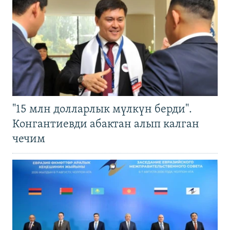
"15 млн долларлык мүлкүн берди".
Конгантиевди абактан алып калган
чечим