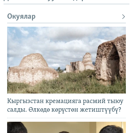
Окуялар
Кыргызстан кремацияга расмий тыюу
салды. Өлкөдө көрүстөн жетиштүүбү?