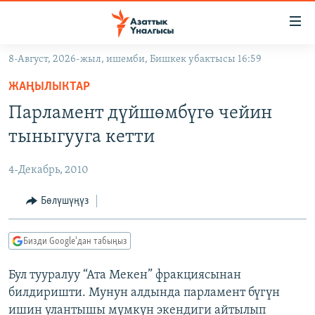
Линктер
Мазмунга
өтүңүз
8-Август, 2026-жыл, ишемби, Бишкек убактысы 16:59
Навигацияга
ЖАҢЫЛЫКТАР
өтүңүз
ЖАҢЫЛЫКТАР
КЫРГЫЗСТАН
Издөөгө
Парламент дүйшөмбүгө чейин
салыңыз
ДҮЙНӨ
КЫРГЫЗСТАН
тыныгууга кетти
УКРАИНА
САЯСАТ
ДҮЙНӨ
4-Декабрь, 2010
АТАЙЫН ИЛИКТӨӨ
ЭКОНОМИКА
БОРБОР АЗИЯ
ТВ ПРОГРАММАЛАР
Бөлүшүңүз
МАДАНИЯТ
ПОДКАСТ
БҮГҮН АЗАТТЫКТА
Бизди Google'дан табыңыз
ӨЗГӨЧӨ ПИКИР
ЭКСПЕРТТЕР ТАЛДАЙТ
Бул тууралуу “Ата Мекен” фракциясынан
БИЗ ЖАНА ДҮЙНӨ
Русский
билдиришти. Мунун алдында парламент бүгүн
ДАНИСТЕ
ишин улантышы мүмкүн экендиги айтылып