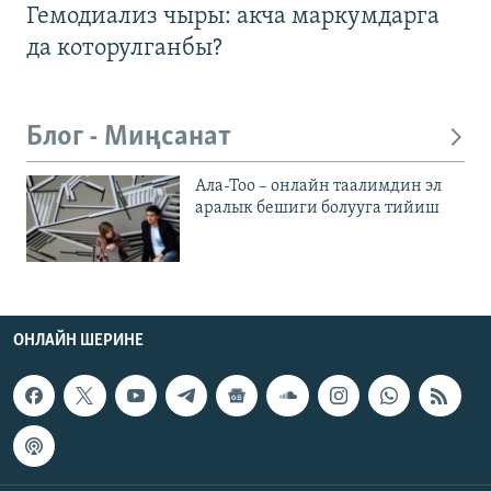
Гемодиализ чыры: акча маркумдарга
да которулганбы?
Блог - Миңсанат
Ала-Тоо – онлайн таалимдин эл
аралык бешиги болууга тийиш
ОНЛАЙН ШЕРИНЕ