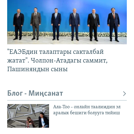
"ЕАЭБдин талаптары сакталбай
жатат". Чолпон-Атадагы саммит,
Пашиняндын сыны
Блог - Миңсанат
Ала-Тоо – онлайн таалимдин эл
аралык бешиги болууга тийиш