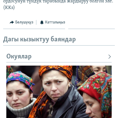
ордосунун түндүк тарабында жардыруу болгон эле.
(KKs)
Бөлүшүңүз
Катталыңыз
Дагы кызыктуу баяндар
Окуялар