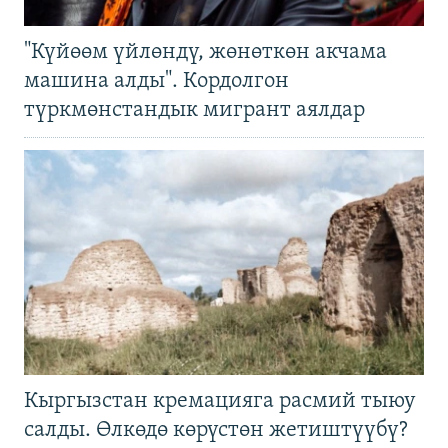
"Күйөөм үйлөндү, жөнөткөн акчама
машина алды". Кордолгон
түркмөнстандык мигрант аялдар
Кыргызстан кремацияга расмий тыюу
салды. Өлкөдө көрүстөн жетиштүүбү?