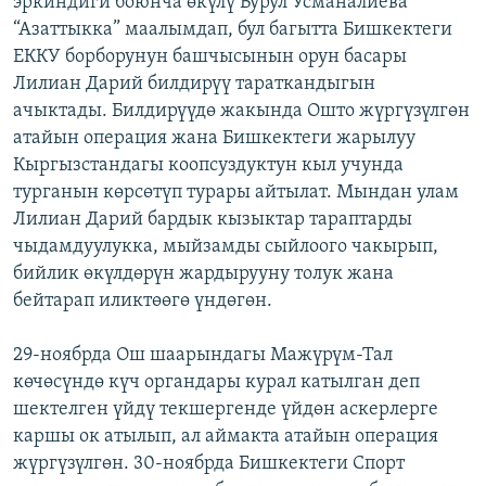
эркиндиги боюнча өкүлү Бурул Усманалиева
ОНЛАЙН ШЕРИНЕ
ЭЖЕ-СИҢДИЛЕР
“Азаттыкка” маалымдап, бул багытта Бишкектеги
ЕККУ борборунун башчысынын орун басары
АЗАТТЫК+
Лилиан Дарий билдирүү тараткандыгын
ЫҢГАЙСЫЗ СУРООЛОР
ачыктады. Билдирүүдө жакында Ошто жүргүзүлгөн
атайын операция жана Бишкектеги жарылуу
Кыргызстандагы коопсуздуктун кыл учунда
ЭЕ/АРнун бардык сайттары
турганын көрсөтүп турары айтылат. Мындан улам
Лилиан Дарий бардык кызыктар тараптарды
чыдамдуулукка, мыйзамды сыйлоого чакырып,
бийлик өкүлдөрүн жардырууну толук жана
бейтарап иликтөөгө үндөгөн.
29-ноябрда Ош шаарындагы Мажүрүм-Тал
көчөсүндө күч органдары курал катылган деп
шектелген үйдү текшергенде үйдөн аскерлерге
каршы ок атылып, ал аймакта атайын операция
жүргүзүлгөн. 30-ноябрда Бишкектеги Спорт