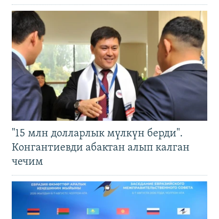
"15 млн долларлык мүлкүн берди".
Конгантиевди абактан алып калган
чечим