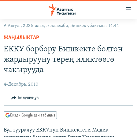
Линктер
Мазмунга
өтүңүз
9-Август, 2026-жыл, жекшемби, Бишкек убактысы 14:44
Навигацияга
ЖАҢЫЛЫКТАР
өтүңүз
ЖАҢЫЛЫКТАР
КЫРГЫЗСТАН
Издөөгө
ЕККУ борбору Бишкекте болгон
салыңыз
ДҮЙНӨ
КЫРГЫЗСТАН
жардырууну терең иликтөөгө
УКРАИНА
САЯСАТ
ДҮЙНӨ
чакырууда
АТАЙЫН ИЛИКТӨӨ
ЭКОНОМИКА
БОРБОР АЗИЯ
4-Декабрь, 2010
ТВ ПРОГРАММАЛАР
МАДАНИЯТ
Бөлүшүңүз
ПОДКАСТ
БҮГҮН АЗАТТЫКТА
ӨЗГӨЧӨ ПИКИР
ЭКСПЕРТТЕР ТАЛДАЙТ
Бизди Google'дан табыңыз
БИЗ ЖАНА ДҮЙНӨ
Русский
Бул тууралуу ЕККУнун Бишкектеги Медиа
ДАНИСТЕ