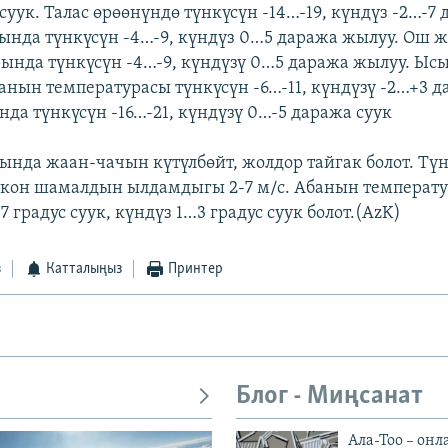
суук. Талас өрөөнүндө түнкүсүн -14…-19, күндүз -2…-7 
ында түнкүсүн -4…-9, күндүз 0…5 даража жылуу. Ош 
рында түнкүсүн -4…-9, күндүзү 0…5 даража жылуу. Ыс
анын температурасы түнкүсүн -6…-11, күндүзү -2…+3 д
нда түнкүсүн -16…-21, күндүзү 0…-5 даража суук
нда жаан-чачын күтүлбөйт, жолдор тайгак болот. Тү
кон шамалдын ылдамдыгы 2-7 м/с. Абанын температ
7 градус суук, күндүз 1…3 градус суук болот.(AzK)
з
Катталыңыз
Принтер
Блог - Миңсанат
Ала-Тоо – онл