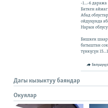
ЭЖЕ-СИҢДИЛЕР
-1…-6 даража 
Баткен аймаг
АЗАТТЫК+
Абад облуста
ЫҢГАЙСЫЗ СУРООЛОР
ойдуңунда аб
Нарын облусу
Бишкек шаары
батыштан сок
түнкүсүн 15…1
Бөлүшүңү
Дагы кызыктуу баяндар
Окуялар