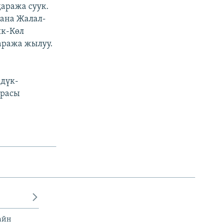
даража суук.
жана Жалал-
ык-Көл
аража жылуу.
ндүк-
урасы
айн