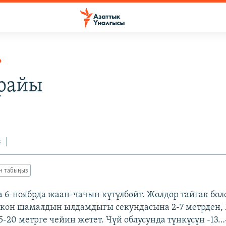
Р
райы
0
з
ан табыңыз
 6-ноябрда жаан-чачын күтүлбөйт. Жолдор тайгак боло
ккон шамалдын ылдамдыгы секундасына 2-7 метрден,
-20 метрге чейин жетет. Чүй облусунда түнкүсүн -13…