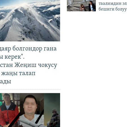
таалимдин эл
бешиги болуу
даяр болгондор гана
 керек".
стан Жеңиш чокусу
 жаңы талап
ады