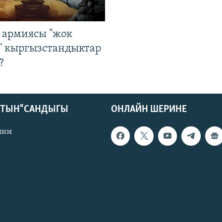
 армиясы "жок
" кыргызстандыктар
?
КТЫН" САНДЫГЫ
ОНЛАЙН ШЕРИНЕ
лим