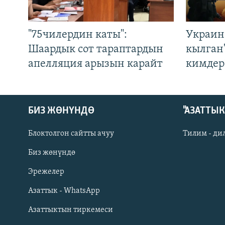
"75чилердин каты":
Украин
Шаардык сот тараптардын
кылган
апелляция арызын карайт
кимдер
БИЗ ЖӨНҮНДӨ
"АЗАТТЫ
Блоктолгон сайтты ачуу
Тилим - ди
Биз жөнүндө
Русский
Эрежелер
Азаттык - WhatsApp
ОНЛАЙН ШЕРИНЕ
Азаттыктын тиркемеси