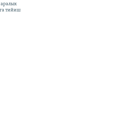
 аралык
га тийиш