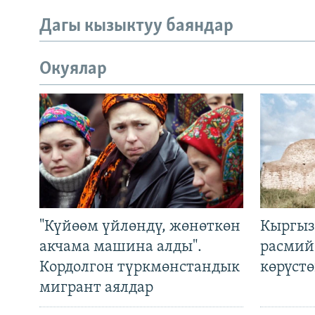
Дагы кызыктуу баяндар
Окуялар
"Күйөөм үйлөндү, жөнөткөн
Кыргыз
акчама машина алды".
расмий
Кордолгон түркмөнстандык
көрүст
мигрант аялдар