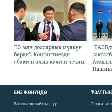
"15 млн долларлык мүлкүн
"ЕАЭБд
берди". Конгантиевди
сакталб
абактан алып калган чечим
Атадаг
Пашин
БИЗ ЖӨНҮНДӨ
"АЗАТТЫ
Блоктолгон сайтты ачуу
Тилим - ди