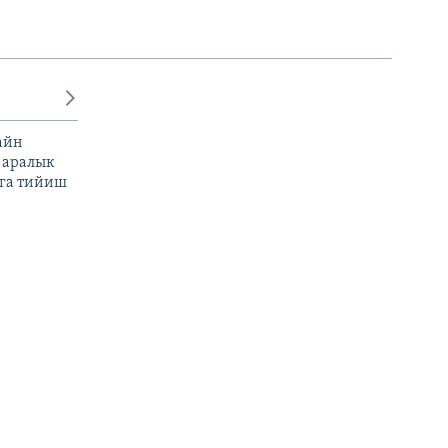
айн
 аралык
га тийиш