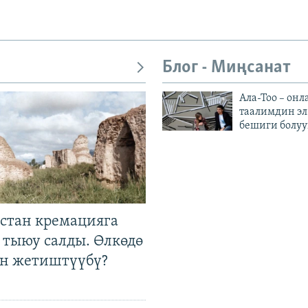
Блог - Миңсанат
Ала-Тоо – онл
таалимдин эл
бешиги болуу
стан кремацияга
 тыюу салды. Өлкөдө
өн жетиштүүбү?