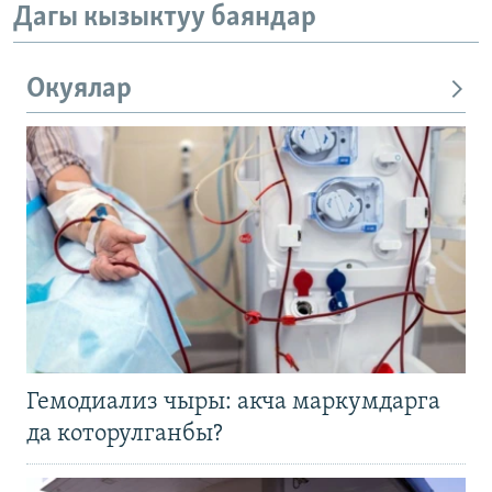
Дагы кызыктуу баяндар
Окуялар
Гемодиализ чыры: акча маркумдарга
да которулганбы?