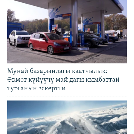
Мунай базарындагы каатчылык:
Өкмөт күйүүчү май дагы кымбаттай
турганын эскертти