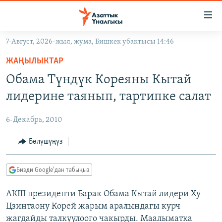
Линктер
Мазмунга
өтүңүз
7-Август, 2026-жыл, жума, Бишкек убактысы 14:46
Навигацияга
ЖАҢЫЛЫКТАР
өтүңүз
ЖАҢЫЛЫКТАР
КЫРГЫЗСТАН
Издөөгө
Обама Түндүк Кореяны Кытай
салыңыз
ДҮЙНӨ
КЫРГЫЗСТАН
лидерине таянып, тартипке салат
УКРАИНА
САЯСАТ
ДҮЙНӨ
6-Декабрь, 2010
АТАЙЫН ИЛИКТӨӨ
ЭКОНОМИКА
БОРБОР АЗИЯ
ТВ ПРОГРАММАЛАР
Бөлүшүңүз
МАДАНИЯТ
ПОДКАСТ
БҮГҮН АЗАТТЫКТА
Бизди Google'дан табыңыз
ӨЗГӨЧӨ ПИКИР
ЭКСПЕРТТЕР ТАЛДАЙТ
АКШ президенти Барак Обама Кытай лидери Ху
БИЗ ЖАНА ДҮЙНӨ
Русский
Цзинтаону Корей жарым аралындагы курч
ДАНИСТЕ
жагдайды талкуулоого чакырды. Маалыматка