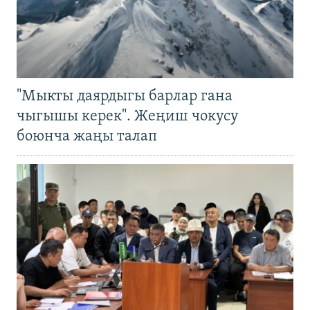
"Мыкты даярдыгы барлар гана
чыгышы керек". Жеңиш чокусу
боюнча жаңы талап