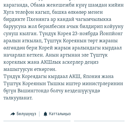
караганда, Обама жекешемби күнү шамдан кийин
ОНЛАЙН ШЕРИНЕ
ЭЖЕ-СИҢДИЛЕР
Хуга телефон кагып, башка өлкөлөр менен
АЗАТТЫК+
бирдикте Пхенянга ар кандай чагымчылыкка
ЫҢГАЙСЫЗ СУРООЛОР
баруусуна жол берилбесин ачык билдирип койууну
сунуш кылган. Түндүк Корея 23-ноябрда Йонпйонг
аралын аткылап, Түштүк Кореянын төрт жараны
ЭЕ/АРнун бардык сайттары
өлгөндөн бери Корей жарым аралындагы кырдаал
начарлап кеткен. Анын артынан эле Түштүк
кореялык жана АКШлык аскерлер деңиз
машыгуусун өткөргөн.
Түндүк Кореядагы кырдаал АКШ, Япония жана
Түштүк Кореянын Тышкы иштер министрлеринин
бүгүн Вашингтондо болчу кездешүүсүндө
талкууланат.
Бөлүшүңүз
Катталыңыз