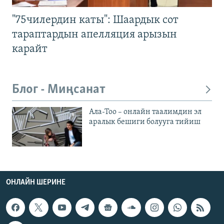
"75чилердин каты": Шаардык сот
тараптардын апелляция арызын
карайт
Блог - Миңсанат
Ала-Тоо – онлайн таалимдин эл
аралык бешиги болууга тийиш
ОНЛАЙН ШЕРИНЕ