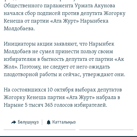
ОНЛАЙН ШЕРИНЕ
Общественного парламента Урмата Акунова
ЭЖЕ-СИҢДИЛЕР
начался сбор подписей против депутата Жогорку
АЗАТТЫК+
Кенеша от партии «Ата Журт» Нарынбека
ЫҢГАЙСЫЗ СУРООЛОР
Молдобаева.
Инициаторы акции заявляют, что Нарынбек
ЭЕ/АРнун бардык сайттары
Молдобаев не сумел принести пользу своим
избирателям в бытность депутата от партии «Ак
Жол». Поэтому, не следует от него ожидать
плодотворной работы и сейчас, утверждают они.
На состоявшихся 10 октября выборах депутатов
Жогорку Кенеша партия «Ата Журт» набрала в
Нарыне 5 тысяч 365 голосов избирателей.
Бөлүшүңүз
Катталыңыз