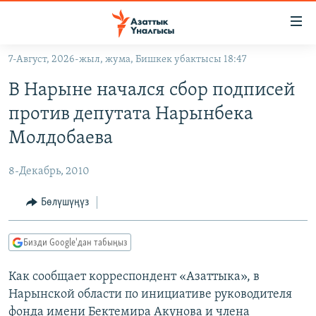
Линктер
Мазмунга
өтүңүз
7-Август, 2026-жыл, жума, Бишкек убактысы 18:47
Навигацияга
ЖАҢЫЛЫКТАР
өтүңүз
В Нарыне начался сбор подписей
КЫРГЫЗСТАН
Издөөгө
против депутата Нарынбека
салыңыз
ДҮЙНӨ
КЫРГЫЗСТАН
Молдобаева
УКРАИНА
САЯСАТ
ДҮЙНӨ
8-Декабрь, 2010
АТАЙЫН ИЛИКТӨӨ
ЭКОНОМИКА
БОРБОР АЗИЯ
ТВ ПРОГРАММАЛАР
Бөлүшүңүз
МАДАНИЯТ
ПОДКАСТ
БҮГҮН АЗАТТЫКТА
Бизди Google'дан табыңыз
ӨЗГӨЧӨ ПИКИР
ЭКСПЕРТТЕР ТАЛДАЙТ
Как сообщает корреспондент «Азаттыка», в
БИЗ ЖАНА ДҮЙНӨ
Русский
Нарынской области по инициативе руководителя
ДАНИСТЕ
фонда имени Бектемира Акунова и члена