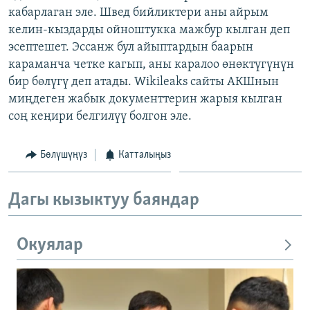
кабарлаган эле. Швед бийликтери аны айрым
ОНЛАЙН ШЕРИНЕ
ЭЖЕ-СИҢДИЛЕР
келин-кыздарды ойноштукка мажбур кылган деп
АЗАТТЫК+
эсептешет. Эссанж бул айыптардын баарын
ЫҢГАЙСЫЗ СУРООЛОР
караманча четке кагып, аны каралоо өнөктүгүнүн
бир бөлүгү деп атады. Wikileaks сайты АКШнын
миңдеген жабык документтерин жарыя кылган
ЭЕ/АРнун бардык сайттары
соң кеңири белгилүү болгон эле.
Бөлүшүңүз
Катталыңыз
Дагы кызыктуу баяндар
Окуялар