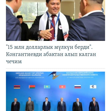
"15 млн долларлык мүлкүн берди".
Конгантиевди абактан алып калган
чечим