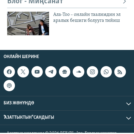
Блог - Миңсанат
Ала-Тоо – онлайн таалимдин эл
аралык бешиги болууга тийиш
ОНЛАЙН ШЕРИНЕ
БИЗ ЖӨНҮНДӨ
"АЗАТТЫКТЫН" САНДЫГЫ
Азаттык үналгысы © 2026 RFE/RL, Inc. Бардык укуктар