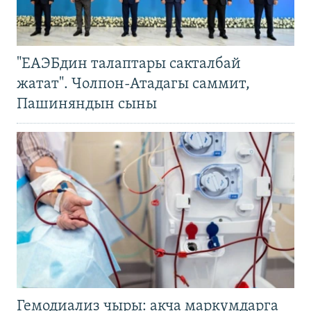
"ЕАЭБдин талаптары сакталбай
жатат". Чолпон-Атадагы саммит,
Пашиняндын сыны
Гемодиализ чыры: акча маркумдарга