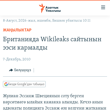
Линктер
Мазмунга
өтүңүз
8-Август, 2026-жыл, ишемби, Бишкек убактысы 10:11
Навигацияга
ЖАҢЫЛЫКТАР
өтүңүз
ЖАҢЫЛЫКТАР
КЫРГЫЗСТАН
Издөөгө
Британияда Wikileaks сайтынын
салыңыз
ДҮЙНӨ
КЫРГЫЗСТАН
ээси кармалды
УКРАИНА
САЯСАТ
ДҮЙНӨ
7-Декабрь, 2010
АТАЙЫН ИЛИКТӨӨ
ЭКОНОМИКА
БОРБОР АЗИЯ
ТВ ПРОГРАММАЛАР
Бөлүшүңүз
МАДАНИЯТ
ПОДКАСТ
БҮГҮН АЗАТТЫКТА
Бизди Google'дан табыңыз
ӨЗГӨЧӨ ПИКИР
ЭКСПЕРТТЕР ТАЛДАЙТ
Жулиан Эссанж Швециянын соту берген
БИЗ ЖАНА ДҮЙНӨ
Русский
көрсөтмөгө ылайык камакка алынды. Кечээ анын
ДАНИСТЕ
адвокаты полицияга Эссанж өзү келгени жатканын