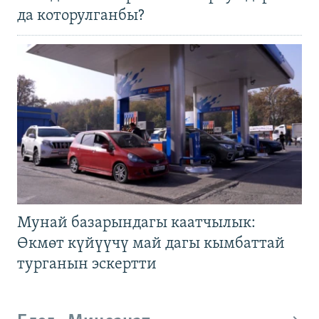
да которулганбы?
Мунай базарындагы каатчылык:
Өкмөт күйүүчү май дагы кымбаттай
турганын эскертти