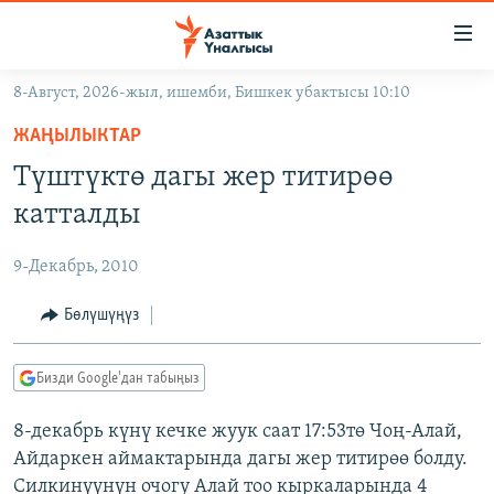
Линктер
Мазмунга
өтүңүз
8-Август, 2026-жыл, ишемби, Бишкек убактысы 10:10
Навигацияга
ЖАҢЫЛЫКТАР
өтүңүз
ЖАҢЫЛЫКТАР
КЫРГЫЗСТАН
Издөөгө
Түштүктө дагы жер титирөө
салыңыз
ДҮЙНӨ
КЫРГЫЗСТАН
катталды
УКРАИНА
САЯСАТ
ДҮЙНӨ
9-Декабрь, 2010
АТАЙЫН ИЛИКТӨӨ
ЭКОНОМИКА
БОРБОР АЗИЯ
ТВ ПРОГРАММАЛАР
Бөлүшүңүз
МАДАНИЯТ
ПОДКАСТ
БҮГҮН АЗАТТЫКТА
Бизди Google'дан табыңыз
ӨЗГӨЧӨ ПИКИР
ЭКСПЕРТТЕР ТАЛДАЙТ
8-декабрь күнү кечке жуук саат 17:53тө Чоң-Алай,
БИЗ ЖАНА ДҮЙНӨ
Русский
Айдаркен аймактарында дагы жер титирөө болду.
ДАНИСТЕ
Силкинүүнүн очогу Алай тоо кыркаларында 4