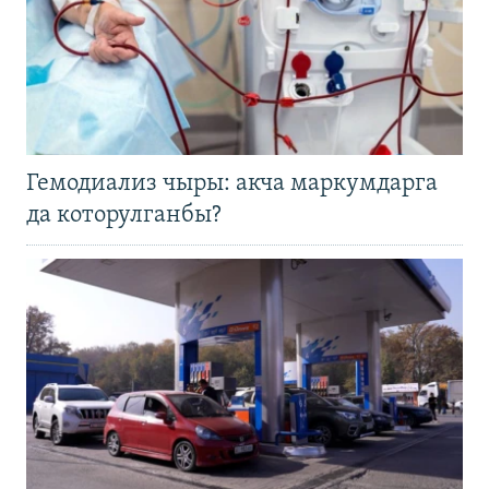
Гемодиализ чыры: акча маркумдарга
да которулганбы?