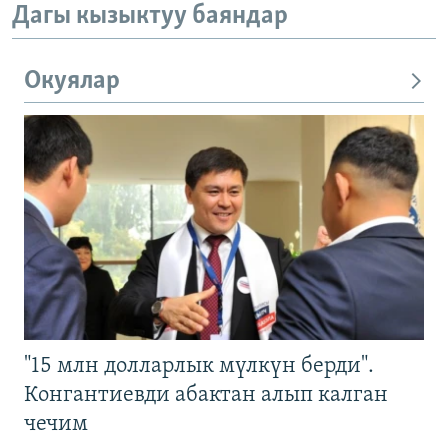
Дагы кызыктуу баяндар
Окуялар
"15 млн долларлык мүлкүн берди".
Конгантиевди абактан алып калган
чечим