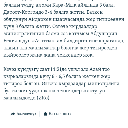
баллды түздү, ал эми Кара-Мык айлында 3 балл,
ОНЛАЙН ШЕРИНЕ
ЭЖЕ-СИҢДИЛЕР
Дароот-Коргондо 3-4 баллга жетти. Баткен
АЗАТТЫК+
облусунун Айдаркен шаарчасында жер титирөөнүн
ЫҢГАЙСЫЗ СУРООЛОР
күчү 3 баллга жетти. Өзгөчө кырдаалдар
министрлигинин басма сөз катчысы Абдушарип
Бекиловдун «Азаттыкка» билдиргенине караганда,
ЭЕ/АРнун бардык сайттары
алдын ала маалыматтар боюнча жер титирөөдөн
кыйроолор жана жапа чеккендер жок.
Кечээ күндүзгү саат 14:21де ушул эле Алай тоо
кыркаларында күчү 6 - 6,5 баллга жеткен жер
титирөө болгон. Өзгөчө кырдаалдар министрлиги
бул силкинүүдөн жапа чеккендер жоктугун
маалымдоодо.(ZKo)
Бөлүшүңүз
Катталыңыз