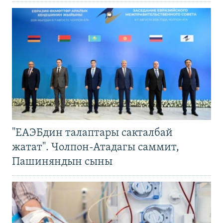
"ЕАЭБдин талаптары сакталбай
жатат". Чолпон-Атадагы саммит,
Пашиняндын сыны