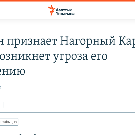
н признает Нагорный Ка
озникнет угроза его
ению
0
з
ан табыңыз