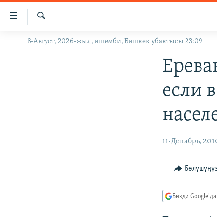
Линктер
Мазмунга
өтүңүз
Издөө
8-Август, 2026-жыл, ишемби, Бишкек убактысы 23:09
ЖАҢЫЛЫКТАР
Навигацияга
өтүңүз
КЫРГЫЗСТАН
Ерева
Издөөгө
ДҮЙНӨ
КЫРГЫЗСТАН
салыңыз
если в
УКРАИНА
САЯСАТ
ДҮЙНӨ
насел
АТАЙЫН ИЛИКТӨӨ
ЭКОНОМИКА
БОРБОР АЗИЯ
ТВ ПРОГРАММАЛАР
МАДАНИЯТ
11-Декабрь, 201
ПОДКАСТ
БҮГҮН АЗАТТЫКТА
ӨЗГӨЧӨ ПИКИР
ЭКСПЕРТТЕР ТАЛДАЙТ
Бөлүшүңү
БИЗ ЖАНА ДҮЙНӨ
Бизди Google'д
ДАНИСТЕ