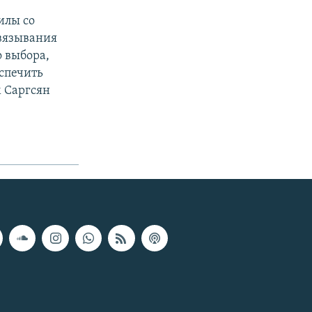
илы со
звязывания
 выбора,
спечить
м Саргсян