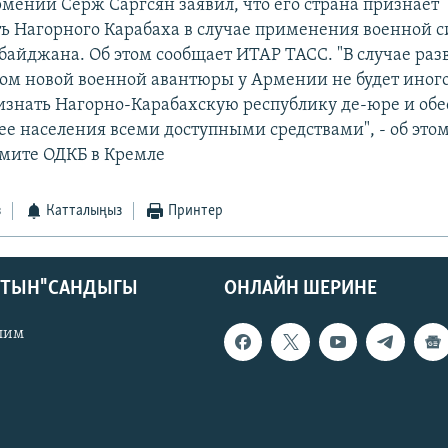
мении Серж Саргсян заявил, что его страна признает
ь Нагорного Карабаха в случае применения военной с
байджана. Об этом сообщает ИТАР ТАСС. "В случае ра
м новой военной авантюры у Армении не будет иного
изнать Нагорно-Карабахскую республику де-юре и обе
ее населения всеми доступными средствами", - об это
ммите ОДКБ в Кремле
з
Катталыңыз
Принтер
КТЫН" САНДЫГЫ
ОНЛАЙН ШЕРИНЕ
лим