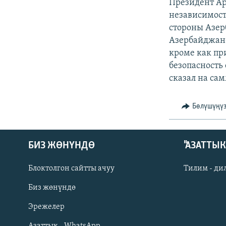
ЭЖЕ-СИҢДИЛЕР
Президент Ар
независимост
АЗАТТЫК+
стороны Азер
ЫҢГАЙСЫЗ СУРООЛОР
Азербайджано
кроме как пр
безопасность 
сказал на са
Бөлүшүңү
БИЗ ЖӨНҮНДӨ
"АЗАТТЫ
Блоктолгон сайтты ачуу
Тилим - ди
Биз жөнүндө
Русский
Эрежелер
Азаттык - WhatsApp