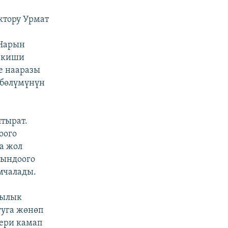
ктору Урмат
Нарын
л киши
е нааразы
 бөлүмүнүн
тырат.
оого
а жол
йындоого
мчалады.
чылык
ууга жөнөп
ери камап