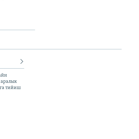
айн
 аралык
га тийиш