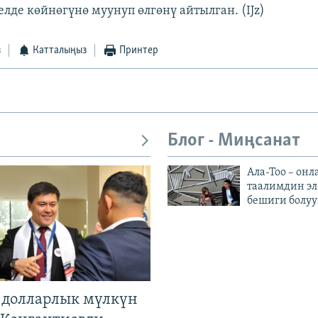
елде көйнөгүнө муунуп өлгөнү айтылган. (IJz)
з
Катталыңыз
Принтер
Блог - Миңсанат
Ала-Тоо – онл
таалимдин эл
бешиги болуу
н долларлык мүлкүн