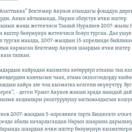
 “Азаттыкка” Бектемир Акунов атындагы фонддун дире
рди. Анын айтымында, Нарын облустук ички иштер
ынын жаңы жетекчиси Таалай Нуралиев 2007-жылы 
 иштер бөлүмүнүн жетекчиси болуп турган. Дал ушу
п турган маалда, 2007-жылдын 15-апрелинде бийликк
лык кармаган Бектемир Акунов шаардык ички иштер
каза тапкан.
дардын кайрадан кызматка көтөрүлүп атканы таң кал
иевдердин камчысын чаап, атама окшогондорду кыйн
амдын кайра эле чоң кызматка келгени өкүнүчтүү. Буг
ерек”, - деген Урмат Акунов жакын арада мындай да
зылык акциялары уюштурулушу ыктымалдыгын кошу
унов 2007-жылдын 5-апрелинен тарта Бишкекте ачка
прелде абалы начарлагандан Нарын шаарына дарылан
 Нарында шаардык ички иштер бөлүмүнүн кызматкерл