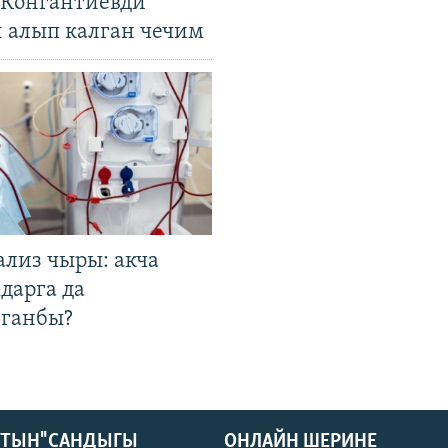
. Конгантиевди
н алып калган чечим
ализ чыры: акча
дарга да
лганбы?
КТЫН" САНДЫГЫ
ОНЛАЙН ШЕРИНЕ