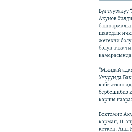
ЭЖЕ-СИҢДИЛЕР
Бул тууралуу
АЗАТТЫК+
Акунов билди
ЫҢГАЙСЫЗ СУРООЛОР
башкармалыг
шаардык ички
жетекчи болу
болуп ачкачы
камерасында 
“Мындай адам
Учурунда Бак
кабылткан ад
бербешибиз к
каршы наара
Бектемир Ак
кармап, 11-а
кеткен. Аны