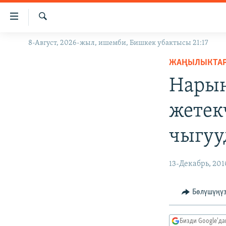
Линктер
Мазмунга
өтүңүз
Издөө
8-Август, 2026-жыл, ишемби, Бишкек убактысы 21:17
ЖАҢЫЛЫКТАР
Навигацияга
өтүңүз
ЖАҢЫЛЫКТА
КЫРГЫЗСТАН
Издөөгө
Нарын
ДҮЙНӨ
КЫРГЫЗСТАН
салыңыз
УКРАИНА
САЯСАТ
ДҮЙНӨ
жетек
АТАЙЫН ИЛИКТӨӨ
ЭКОНОМИКА
БОРБОР АЗИЯ
чыгуу
ТВ ПРОГРАММАЛАР
МАДАНИЯТ
ПОДКАСТ
БҮГҮН АЗАТТЫКТА
13-Декабрь, 201
ӨЗГӨЧӨ ПИКИР
ЭКСПЕРТТЕР ТАЛДАЙТ
БИЗ ЖАНА ДҮЙНӨ
Бөлүшүңү
ДАНИСТЕ
Бизди Google'д