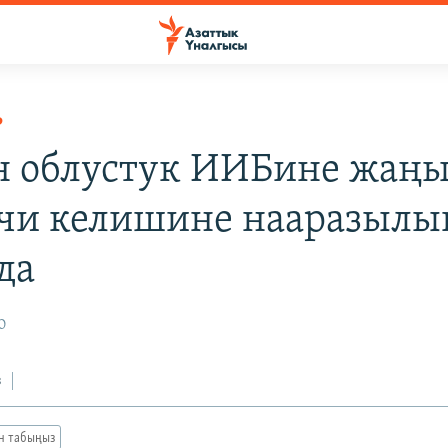
Р
 облустук ИИБине жаң
чи келишине нааразылы
да
0
з
ан табыңыз