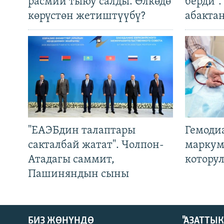
расмий тыюу салды. Өлкөдө
берди"
көрүстөн жетиштүүбү?
абакта
"ЕАЭБдин талаптары
Гемоди
сакталбай жатат". Чолпон-
маркум
Атадагы саммит,
котору
Пашиняндын сыны
БИЗ ЖӨНҮНДӨ
"АЗАТТЫ