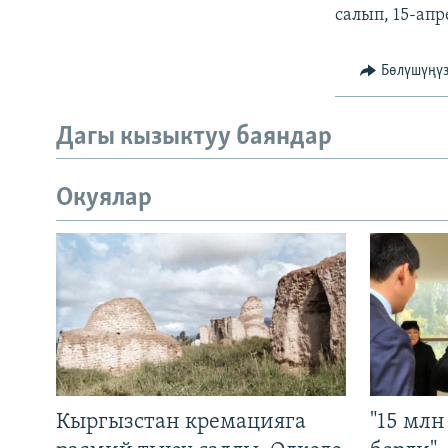
салып, 15-апр
Бөлүшүңү
Дагы кызыктуу баяндар
Окуялар
Кыргызстан кремацияга
"15 мл