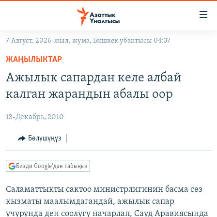
Линктер
Мазмунга
өтүңүз
7-Август, 2026-жыл, жума, Бишкек убактысы 04:37
Навигацияга
ЖАҢЫЛЫКТАР
өтүңүз
ЖАҢЫЛЫКТАР
КЫРГЫЗСТАН
Издөөгө
Ажылык сапардан келе албай
салыңыз
ДҮЙНӨ
КЫРГЫЗСТАН
калган жарандын абалы оор
УКРАИНА
САЯСАТ
ДҮЙНӨ
13-Декабрь, 2010
АТАЙЫН ИЛИКТӨӨ
ЭКОНОМИКА
БОРБОР АЗИЯ
ТВ ПРОГРАММАЛАР
Бөлүшүңүз
МАДАНИЯТ
ПОДКАСТ
БҮГҮН АЗАТТЫКТА
Бизди Google'дан табыңыз
ӨЗГӨЧӨ ПИКИР
ЭКСПЕРТТЕР ТАЛДАЙТ
Саламаттыкты сактоо министрлигинин басма сөз
БИЗ ЖАНА ДҮЙНӨ
Русский
кызматы маалымдагандай, ажылык сапар
ДАНИСТЕ
учурунда ден соолугу начарлап, Сауд Аравиясында