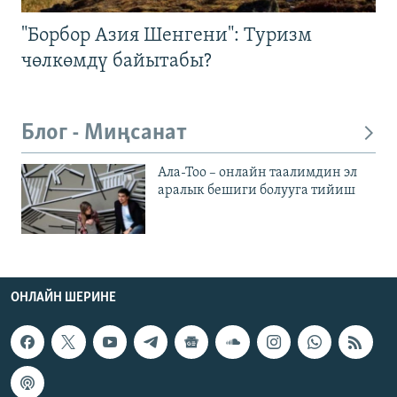
"Борбор Азия Шенгени": Туризм
чөлкөмдү байытабы?
Блог - Миңсанат
Ала-Тоо – онлайн таалимдин эл
аралык бешиги болууга тийиш
ОНЛАЙН ШЕРИНЕ