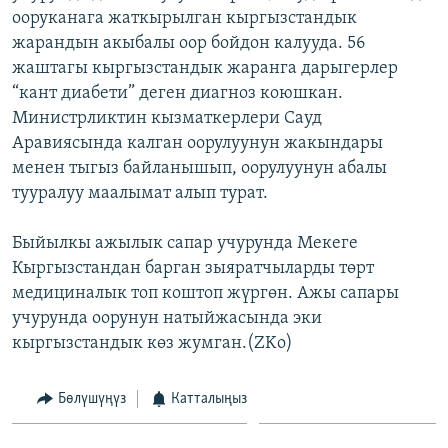
ооруканага жаткырылган кыргызстандык
ОНЛАЙН ШЕРИНЕ
ЭЖЕ-СИҢДИЛЕР
жарандын акыбалы оор бойдон калууда. 56
АЗАТТЫК+
жаштагы кыргызстандык жаранга дарыгерлер
ЫҢГАЙСЫЗ СУРООЛОР
“кант диабети” деген диагноз коюшкан.
Министрликтин кызматкерлери Сауд
Аравиясында калган оорулуунун жакындары
ЭЕ/АРнун бардык сайттары
менен тыгыз байланышып, оорулуунун абалы
тууралуу маалымат алып турат.
Быйылкы ажылык сапар учурунда Мекеге
Кыргызстандан барган зыяратчыларды төрт
медициналык топ коштоп жүргөн. Ажы сапары
учурунда оорунун натыйжасында эки
кыргызстандык көз жумган.(ZKo)
Бөлүшүңүз
Катталыңыз