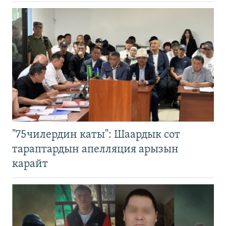
"75чилердин каты": Шаардык сот
тараптардын апелляция арызын
карайт