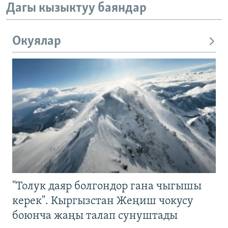
Дагы кызыктуу баяндар
Окуялар
"Толук даяр болгондор гана чыгышы
керек". Кыргызстан Жеңиш чокусу
боюнча жаңы талап сунуштады