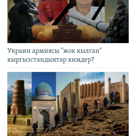
Украин армиясы "жок кылган"
кыргызстандыктар кимдер?