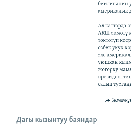
ЭЖЕ-СИҢДИЛЕР
бийлигинин 
америкалык 
АЗАТТЫК+
ЫҢГАЙСЫЗ СУРООЛОР
Ал каттарда 
АКШ өкмөтү м
токтотуп кое
өзбек укук к
эле америкал
уюшкан кылм
жогорку мамл
президенттин
салып турган
Бөлүшүңү
Дагы кызыктуу баяндар