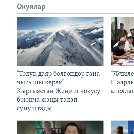
Окуялар
"Толук даяр болгондор гана
"75чиле
чыгышы керек".
Шаарды
Кыргызстан Жеңиш чокусу
апелля
боюнча жаңы талап
сунуштады