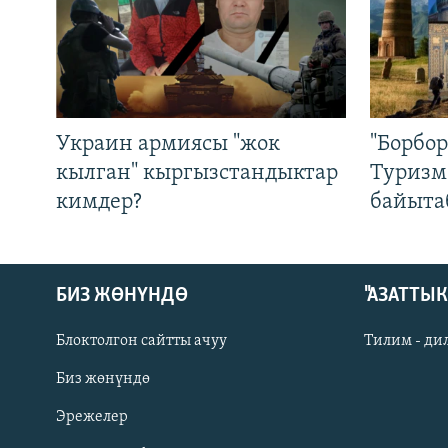
Украин армиясы "жок
"Борбо
кылган" кыргызстандыктар
Туризм
кимдер?
байыта
БИЗ ЖӨНҮНДӨ
"АЗАТТЫ
Блоктолгон сайтты ачуу
Тилим - ди
Биз жөнүндө
Русский
Эрежелер