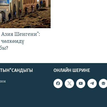
р Азия Шенгени":
 чөлкөмдү
бы?
КТЫН" САНДЫГЫ
ОНЛАЙН ШЕРИНЕ
лим