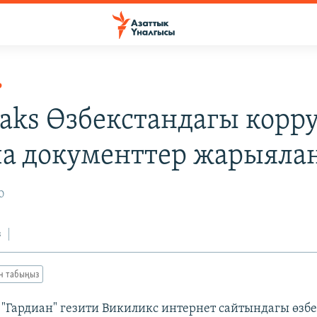
Р
eaks Өзбекстандагы корр
а документтер жарыяла
0
з
ан табыңыз
"Гардиан" гезити Викиликс интернет сайтындагы өзб