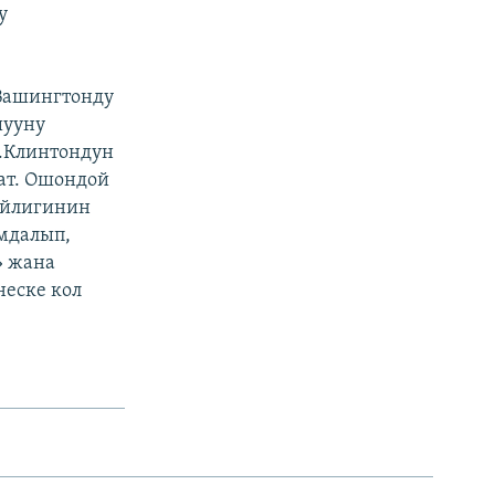
у
 Вашингтонду
шууну
Х.Клинтондун
лат. Ошондой
ийлигинин
мдалып,
» жана
неске кол