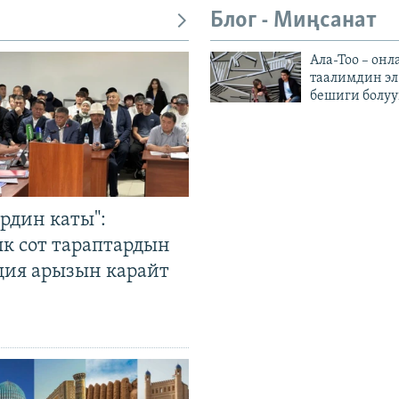
Блог - Миңсанат
Ала-Тоо – онл
таалимдин эл
бешиги болуу
рдин каты":
к сот тараптардын
ция арызын карайт