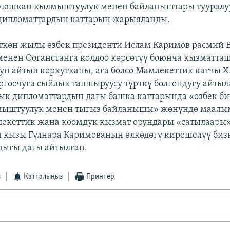
уюшкан кылмыштуулук менен байланыштары тууралу
дипломаттардын каттарын жарыяланды.
өткөн жылы өзбек президенти Ислам Каримов расмий
енен Ооганстанга колдоо көрсөтүү боюнча кызматта
рун айтып коркутканы, ага болсо Мамлекеттик катчы 
оргоочуга сыйлык тапшыруусу түрткү болгондугу айты
ык дипломаттардын дагы башка каттарында «өзбек б
ыштуулук менен тыгыз байланышы» жөнүндө маалы
екеттик жана коомдук кызмат орундары «сатылаары
 кызы Гүлнара Каримованын өлкөдөгү кирешелүү биз
дыгы дагы айтылган.
з
Катталыңыз
Принтер