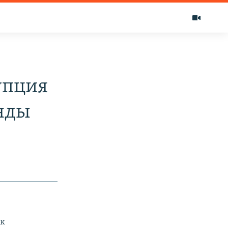
упция
нды
ек