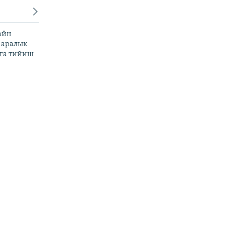
айн
 аралык
га тийиш