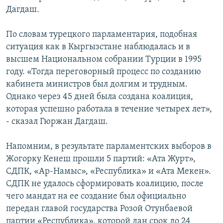
ОНЛАЙН ШЕРИНЕ
Дагдаш.
ЭЖЕ-СИҢДИЛЕР
АЗАТТЫК+
По словам турецкого парламентария, подобная
ЫҢГАЙСЫЗ СУРООЛОР
ситуация как в Кыргызстане наблюдалась и в
высшем Национальном собрании Турции в 1995
году. «Тогда переговорный процесс по созданию
ЭЕ/АРнун бардык сайттары
кабинета министров был долгим и трудным.
Однако через 45 дней была создана коалиция,
которая успешно работала в течение четырех лет»,
- сказал Гюржан Дагдаш.
Напомним, в результате парламентских выборов в
Жогорку Кенеш прошли 5 партий: «Ата Журт»,
СДПК, «Ар-Намыс», «Республика» и «Ата Мекен».
СДПК не удалось сформировать коалицию, после
чего мандат на ее создание был официально
передан главой государства Розой Отунбаевой
партии «Республика», которой дан срок до 24