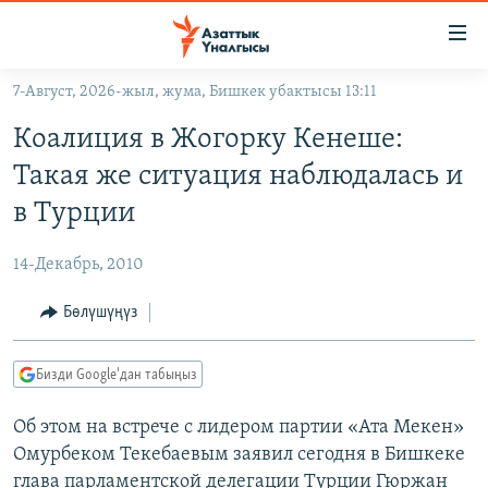
Линктер
Мазмунга
өтүңүз
7-Август, 2026-жыл, жума, Бишкек убактысы 13:11
Навигацияга
ЖАҢЫЛЫКТАР
өтүңүз
Коалиция в Жогорку Кенеше:
КЫРГЫЗСТАН
Издөөгө
Такая же ситуация наблюдалась и
салыңыз
ДҮЙНӨ
КЫРГЫЗСТАН
в Турции
УКРАИНА
САЯСАТ
ДҮЙНӨ
14-Декабрь, 2010
АТАЙЫН ИЛИКТӨӨ
ЭКОНОМИКА
БОРБОР АЗИЯ
ТВ ПРОГРАММАЛАР
Бөлүшүңүз
МАДАНИЯТ
ПОДКАСТ
БҮГҮН АЗАТТЫКТА
Бизди Google'дан табыңыз
ӨЗГӨЧӨ ПИКИР
ЭКСПЕРТТЕР ТАЛДАЙТ
Об этом на встрече с лидером партии «Ата Мекен»
БИЗ ЖАНА ДҮЙНӨ
Русский
Омурбеком Текебаевым заявил сегодня в Бишкеке
ДАНИСТЕ
глава парламентской делегации Турции Гюржан