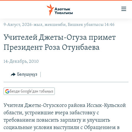
Линктер
Мазмунга
өтүңүз
9-Август, 2026-жыл, жекшемби, Бишкек убактысы 14:46
Навигацияга
ЖАҢЫЛЫКТАР
өтүңүз
Учителей Джеты-Огуза примет
КЫРГЫЗСТАН
Издөөгө
Президент Роза Отунбаева
салыңыз
ДҮЙНӨ
КЫРГЫЗСТАН
14-Декабрь, 2010
УКРАИНА
САЯСАТ
ДҮЙНӨ
АТАЙЫН ИЛИКТӨӨ
ЭКОНОМИКА
БОРБОР АЗИЯ
Бөлүшүңүз
ТВ ПРОГРАММАЛАР
МАДАНИЯТ
Бизди Google'дан табыңыз
ПОДКАСТ
БҮГҮН АЗАТТЫКТА
Учителя Джеты-Огузского района Иссык-Кульской
ӨЗГӨЧӨ ПИКИР
ЭКСПЕРТТЕР ТАЛДАЙТ
области, устроившие вчера забастовку с
БИЗ ЖАНА ДҮЙНӨ
требованием повысить зарплату и улучшить
Русский
ДАНИСТЕ
социальные условия выступили с Обращением в