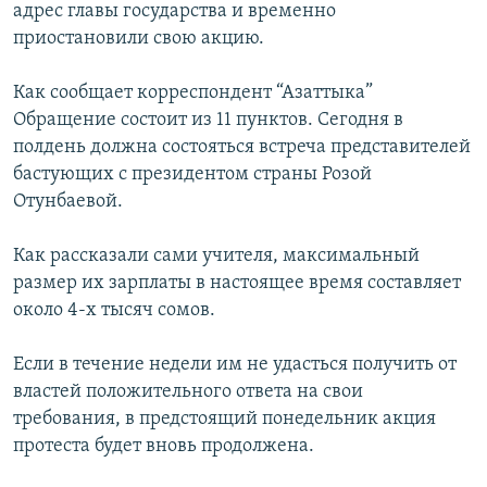
адрес главы государства и временно
ОНЛАЙН ШЕРИНЕ
ЭЖЕ-СИҢДИЛЕР
приостановили свою акцию.
АЗАТТЫК+
Как сообщает корреспондент “Азаттыка”
ЫҢГАЙСЫЗ СУРООЛОР
Обращение состоит из 11 пунктов. Сегодня в
полдень должна состояться встреча представителей
ЭЕ/АРнун бардык сайттары
бастующих с президентом страны Розой
Отунбаевой.
Как рассказали сами учителя, максимальный
размер их зарплаты в настоящее время составляет
около 4-х тысяч сомов.
Если в течение недели им не удасться получить от
властей положительного ответа на свои
требования, в предстоящий понедельник акция
протеста будет вновь продолжена.