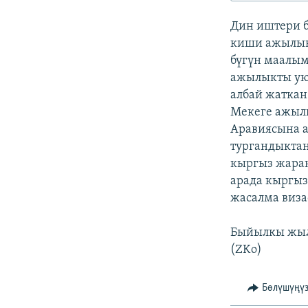
ЭЖЕ-СИҢДИЛЕР
Дин иштери б
АЗАТТЫК+
киши ажылык
ЫҢГАЙСЫЗ СУРООЛОР
бүгүн маалы
ажылыкты уюш
албай жаткан
Мекеге ажыл
Аравиясына а
тургандыктан
кыргыз жаран
арада кыргыз
жасалма виза
Быйылкы жыл
(ZKo)
Бөлүшүңү