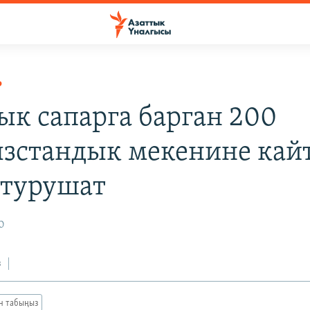
Р
к сапарга барган 200
зстандык мекенине кай
 турушат
0
з
ан табыңыз