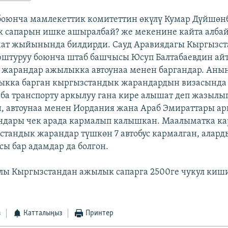
оюнча мамлекеттик комитеттин өкүлү Кумар Дүйшөн
 сапарын ишке ашыралбай? же мекенине кайта алба
мат жыйынында билдирди. Сауд Аравиядагы Кыргызс
туруу боюнча штаб башчысы Юсуп Балтабаевдин айту
 жарандар ажылыкка автоунаа менен баргандар. Анын
ыкка барган кыргызстандык жарандардын визасында 
ба транспорту аркылуу гана кире алышат деп жазылы
, автоунаа менен Иордания жана Араб Эмираттары ар
дары чек арада кармалып калышкан. Маалыматка кар
стандык жарандар түшкөн 7 автобус кармалган, алар
сы бар адамдар да болгон.
ы Кыргызстандан ажылык сапарга 2500ге чукул киши
з
Катталыңыз
Принтер