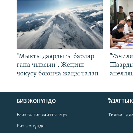
"Мыкты даярдыгы барлар
"75чиле
гана чыксын". Жеңиш
Шаарды
чокусу боюнча жаңы талап
апелля
БИЗ ЖӨНҮНДӨ
"АЗАТТЫ
Блоктолгон сайтты ачуу
Тилим - ди
Биз жөнүндө