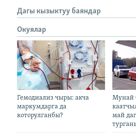
Дагы кызыктуу баяндар
Окуялар
Гемодиализ чыры: акча
Мунай 
маркумдарга да
каатчы
которулганбы?
май да
турган