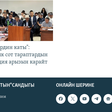
рдин каты":
к сот тараптардын
ция арызын карайт
КТЫН" САНДЫГЫ
ОНЛАЙН ШЕРИНЕ
лим