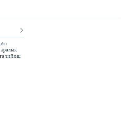
айн
 аралык
га тийиш