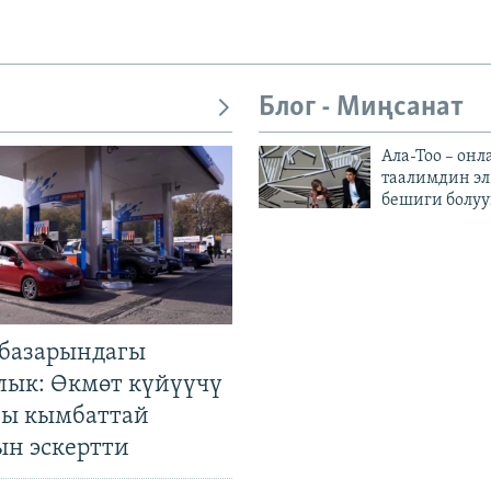
Блог - Миңсанат
Ала-Тоо – онл
таалимдин эл
бешиги болуу
базарындагы
лык: Өкмөт күйүүчү
гы кымбаттай
ын эскертти