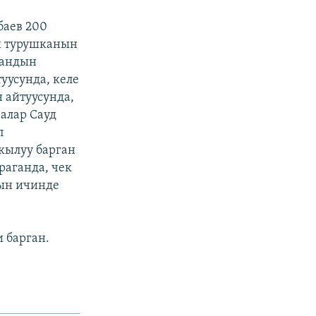
баев 200
й турушканын
тандын
усунда, келе
 айтуусунда,
алар Сауд
п
кылуу барган
аганда, чек
дын ичинде
 барган.