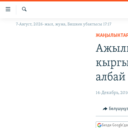
Линктер
Мазмунга
өтүңүз
Издөө
7-Август, 2026-жыл, жума, Бишкек убактысы 17:17
ЖАҢЫЛЫКТАР
Навигацияга
өтүңүз
ЖАҢЫЛЫКТА
КЫРГЫЗСТАН
Издөөгө
Ажылы
ДҮЙНӨ
КЫРГЫЗСТАН
салыңыз
УКРАИНА
САЯСАТ
ДҮЙНӨ
кыргы
АТАЙЫН ИЛИКТӨӨ
ЭКОНОМИКА
БОРБОР АЗИЯ
албай
ТВ ПРОГРАММАЛАР
МАДАНИЯТ
ПОДКАСТ
БҮГҮН АЗАТТЫКТА
14-Декабрь, 201
ӨЗГӨЧӨ ПИКИР
ЭКСПЕРТТЕР ТАЛДАЙТ
БИЗ ЖАНА ДҮЙНӨ
Бөлүшүңү
ДАНИСТЕ
Бизди Google'д