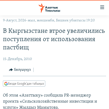
Линктер
Мазмунга
өтүңүз
9-Август, 2026-жыл, жекшемби, Бишкек убактысы 19:20
Навигацияга
ЖАҢЫЛЫКТАР
өтүңүз
В Кыргызстане втрое увеличились
КЫРГЫЗСТАН
Издөөгө
поступления от использования
салыңыз
ДҮЙНӨ
КЫРГЫЗСТАН
пастбищ
УКРАИНА
САЯСАТ
ДҮЙНӨ
15-Декабрь, 2010
АТАЙЫН ИЛИКТӨӨ
ЭКОНОМИКА
БОРБОР АЗИЯ
ТВ ПРОГРАММАЛАР
Бөлүшүңүз
МАДАНИЯТ
ПОДКАСТ
БҮГҮН АЗАТТЫКТА
Бизди Google'дан табыңыз
ӨЗГӨЧӨ ПИКИР
ЭКСПЕРТТЕР ТАЛДАЙТ
Об этом «Азаттыку» сообщила PR-менеджер
БИЗ ЖАНА ДҮЙНӨ
Русский
проекта «Сельскохозяйственные инвестиции и
ДАНИСТЕ
услуги» Жылдыз Мамытова.