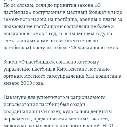
ОНЛАЙН ШЕРИНЕ
По ее словам, если до принятия закона «О
ЭЖЕ-СИҢДИЛЕР
пастбищах» поступления в местный бюджет в виде
АЗАТТЫК+
земельного налога на пастбища, аренды и платы за
ЫҢГАЙСЫЗ СУРООЛОР
пользование пастбищами составляли не более 8
миллионов сомов в год, то в нынешнем году на
счета «жайыт комитетов» (комитетов по
ЭЕ/АРнун бардык сайттары
пастбищам) поступило более 25 миллионов сомов.
Закон «О пастбищах», согласно которому
управление пастбищ в Кыргызстане передано
органам местного самоуправления был подписан в
январе 2009 года.
Накануне для устойчивого и рационального
использования пастбищ был создан
координационный совет, куда вошли депутаты
парламента, представители местных властей,
международных донорских организаций, НПО, а