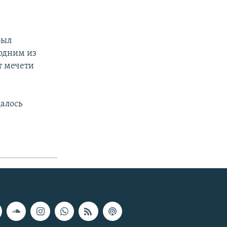
был
одним из
т мечети
далось