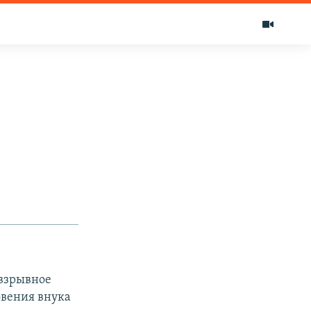
 взрывное
овения внука