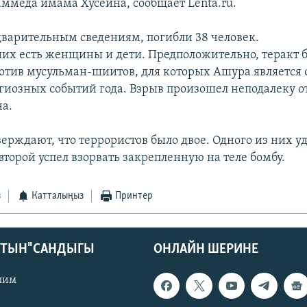
ммеда имама Хусейна, сообщает Lenta.ru.
дварительным сведениям, погибли 38 человек.
их есть женщины и дети. Предположительно, теракт 
отив мусульман-шиитов, для которых Ашура является 
гиозных событий года. Взрыв произошел неподалеку о
а.
ерждают, что террористов было двое. Одного из них у
 второй успел взорвать закрепленную на теле бомбу.
з
Катталыңыз
Принтер
КТЫН" САНДЫГЫ
ОНЛАЙН ШЕРИНЕ
лим