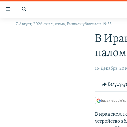
Линктер
Мазмунга
өтүңүз
Издөө
7-Август, 2026-жыл, жума, Бишкек убактысы 19:33
ЖАҢЫЛЫКТАР
Навигацияга
өтүңүз
КЫРГЫЗСТАН
В Ира
Издөөгө
ДҮЙНӨ
КЫРГЫЗСТАН
салыңыз
палом
УКРАИНА
САЯСАТ
ДҮЙНӨ
АТАЙЫН ИЛИКТӨӨ
ЭКОНОМИКА
БОРБОР АЗИЯ
15-Декабрь, 201
ТВ ПРОГРАММАЛАР
МАДАНИЯТ
Бөлүшүңү
ПОДКАСТ
БҮГҮН АЗАТТЫКТА
ӨЗГӨЧӨ ПИКИР
ЭКСПЕРТТЕР ТАЛДАЙТ
Бизди Google'д
БИЗ ЖАНА ДҮЙНӨ
В иранском г
ДАНИСТЕ
устройство в