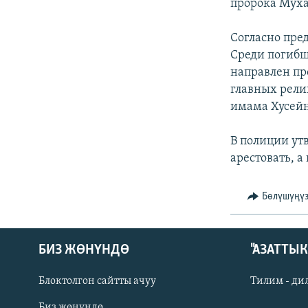
ЭЖЕ-СИҢДИЛЕР
пророка Муха
АЗАТТЫК+
Согласно пре
ЫҢГАЙСЫЗ СУРООЛОР
Среди погибш
направлен пр
главных рели
имама Хусейн
В полиции утв
арестовать, а
Бөлүшүңү
БИЗ ЖӨНҮНДӨ
"АЗАТТЫ
Блоктолгон сайтты ачуу
Тилим - ди
Биз жөнүндө