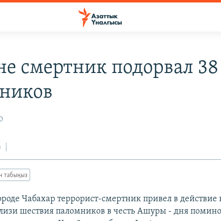
не смертник подорвал 38
ников
0
з
ан табыңыз
ороде Чабахар террорист-смертник привел в действие
близи шествия паломников в честь Ашуры - дня помин