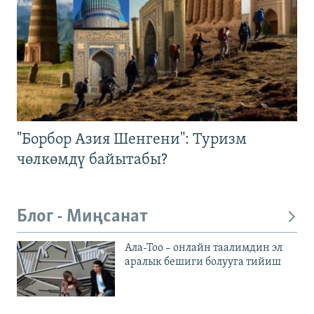
"Борбор Азия Шенгени": Туризм
чөлкөмдү байытабы?
Блог - Миңсанат
Ала-Тоо – онлайн таалимдин эл
аралык бешиги болууга тийиш