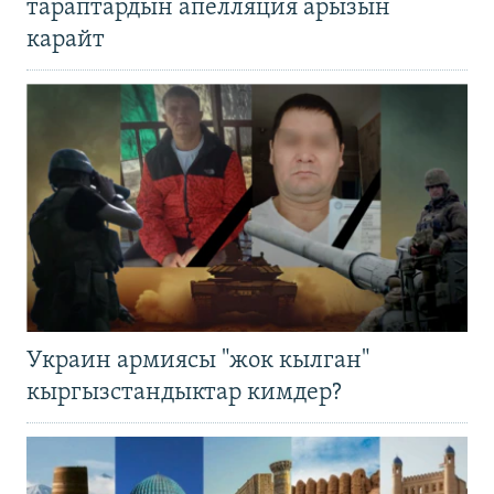
тараптардын апелляция арызын
карайт
Украин армиясы "жок кылган"
кыргызстандыктар кимдер?