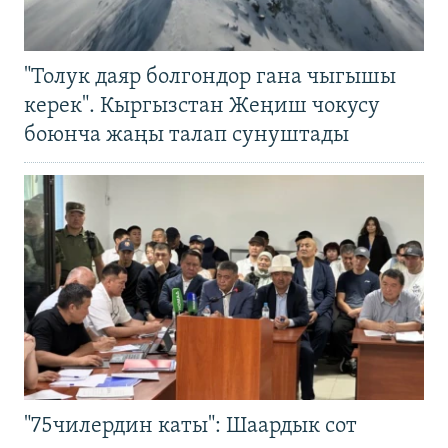
"Толук даяр болгондор гана чыгышы
керек". Кыргызстан Жеңиш чокусу
боюнча жаңы талап сунуштады
"75чилердин каты": Шаардык сот