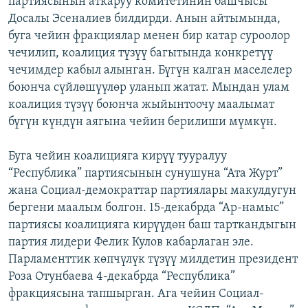
партиясынын аткаруу комитетинин башчысы
ОНЛАЙН ШЕРИНЕ
ЭЖЕ-СИҢДИЛЕР
Досалы Эсеналиев билдирди. Анын айтымында,
буга чейин фракциялар менен бир катар суроолор
АЗАТТЫК+
чечилип, коалиция түзүү багытында конкретүү
ЫҢГАЙСЫЗ СУРООЛОР
чечимдер кабыл алынган. Бүгүн калган маселелер
боюнча сүйлөшүүлөр уланып жатат. Мындан улам
коалиция түзүү боюнча жыйынтоочу маалымат
ЭЕ/АРнун бардык сайттары
бүгүн күндүн аягына чейин берилиши мүмкүн.
Буга чейин коалицияга кирүү тууралуу
“Республика” партиясынын сунушуна “Ата Журт”
жана Социал-демократтар партиялары макулдугун
бергени маалым болгон. 15-декабрда “Ар-намыс”
партиясы коалицияга кирүүдөн баш тарткандыгын
партия лидери Фелик Кулов кабарлаган эле.
Парламенттик көпчүлүк түзүү милдетин президент
Роза Отунбаева 4-декабрда “Республика”
фракциясына тапшырган. Ага чейин Социал-