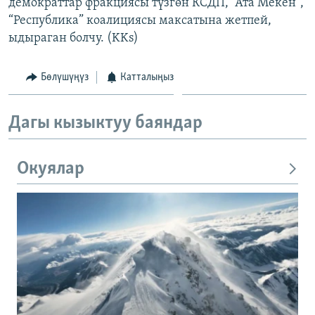
демократтар фракциясы түзгөн КСДП, “Ата Мекен”,
“Республика” коалициясы максатына жетпей,
ыдыраган болчу. (KKs)
Бөлүшүңүз
Катталыңыз
Дагы кызыктуу баяндар
Окуялар