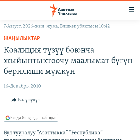
Линктер
Мазмунга
өтүңүз
7-Август, 2026-жыл, жума, Бишкек убактысы 10:42
Навигацияга
ЖАҢЫЛЫКТАР
өтүңүз
ЖАҢЫЛЫКТАР
КЫРГЫЗСТАН
Издөөгө
Коалиция түзүү боюнча
салыңыз
ДҮЙНӨ
КЫРГЫЗСТАН
жыйынтыктоочу маалымат бүгүн
УКРАИНА
САЯСАТ
ДҮЙНӨ
берилиши мүмкүн
АТАЙЫН ИЛИКТӨӨ
ЭКОНОМИКА
БОРБОР АЗИЯ
16-Декабрь, 2010
ТВ ПРОГРАММАЛАР
МАДАНИЯТ
Бөлүшүңүз
ПОДКАСТ
БҮГҮН АЗАТТЫКТА
ӨЗГӨЧӨ ПИКИР
ЭКСПЕРТТЕР ТАЛДАЙТ
Бизди Google'дан табыңыз
БИЗ ЖАНА ДҮЙНӨ
Русский
Бул тууралуу “Азаттыкка” “Республика”
ДАНИСТЕ