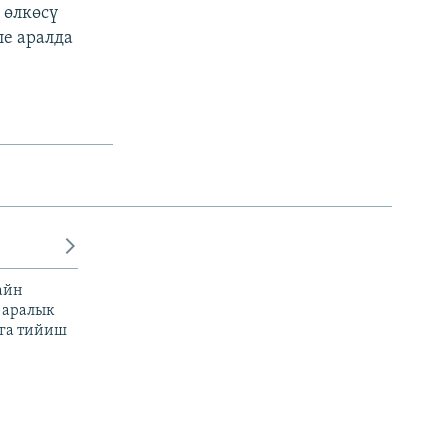
 өлкөсү
ле аралда
айн
 аралык
га тийиш