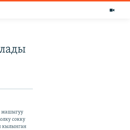
алады
к машыгуу
жолку сокку
я кылынган