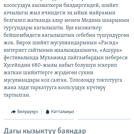
коопсуздук кызматкери билдиргендей, шийит
ОНЛАЙН ШЕРИНЕ
ЭЖЕ-СИҢДИЛЕР
азчылыгы жыл ичиндеги эң ыйык майрамын
АЗАТТЫК+
белгилеп жатканда алар менен Медина шаарынын
ЫҢГАЙСЫЗ СУРООЛОР
тургундары кагылышты. Бул кызматкер
бейшембидеги кагылыштын себебин түшүндүргөн
жок. Бирок шийит мусулмандарынын «Расид»
ЭЕ/АРнун бардык сайттары
интернет сайтынын маалымдашынча, «Ашура»
фестивалында Мухаммад пайгамбардын небереси
Хусейндин 680-жылы набыт болушун эскерип
жаткан шийиттерге жүздөгөн сунни
мусулмандары кол салган. Тополоңду токтотууга
жана элди таркатууга коопсуздук күчтөрү
тартылган.
Бөлүшүңүз
Катталыңыз
Дагы кызыктуу баяндар