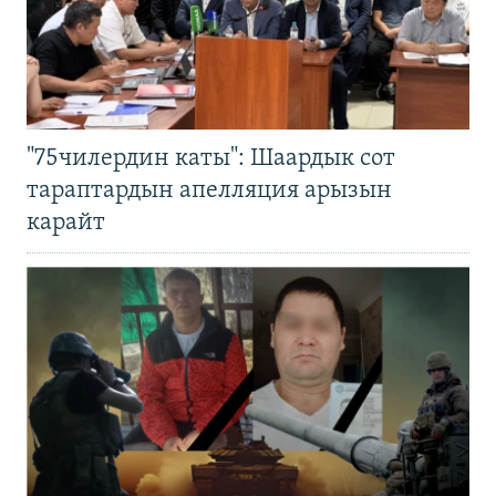
"75чилердин каты": Шаардык сот
тараптардын апелляция арызын
карайт