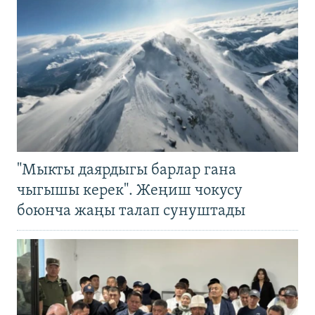
"Мыкты даярдыгы барлар гана
чыгышы керек". Жеңиш чокусу
боюнча жаңы талап сунуштады