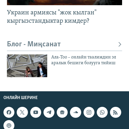
Украин армиясы "жок кылган"
кыргызстандыктар кимдер?
Блог - Миңсанат
Ала-Тоо – онлайн таалимдин эл
аралык бешиги болууга тийиш
ОНЛАЙН ШЕРИНЕ