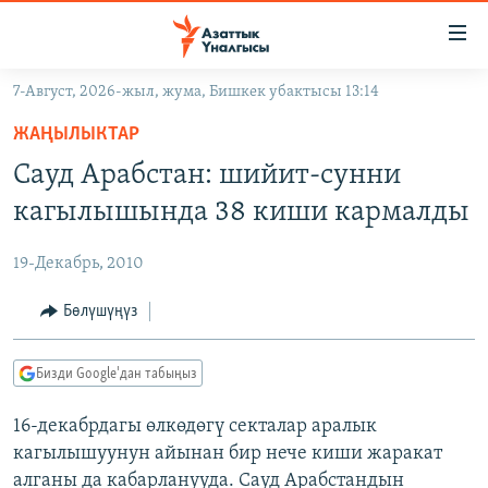
Линктер
Мазмунга
өтүңүз
7-Август, 2026-жыл, жума, Бишкек убактысы 13:14
Навигацияга
ЖАҢЫЛЫКТАР
өтүңүз
ЖАҢЫЛЫКТАР
КЫРГЫЗСТАН
Издөөгө
Сауд Арабстан: шийит-сунни
салыңыз
ДҮЙНӨ
КЫРГЫЗСТАН
кагылышында 38 киши кармалды
УКРАИНА
САЯСАТ
ДҮЙНӨ
19-Декабрь, 2010
АТАЙЫН ИЛИКТӨӨ
ЭКОНОМИКА
БОРБОР АЗИЯ
ТВ ПРОГРАММАЛАР
Бөлүшүңүз
МАДАНИЯТ
ПОДКАСТ
БҮГҮН АЗАТТЫКТА
Бизди Google'дан табыңыз
ӨЗГӨЧӨ ПИКИР
ЭКСПЕРТТЕР ТАЛДАЙТ
16-декабрдагы өлкөдөгү секталар аралык
БИЗ ЖАНА ДҮЙНӨ
Русский
кагылышуунун айынан бир нече киши жаракат
ДАНИСТЕ
алганы да кабарланууда. Сауд Арабстандын