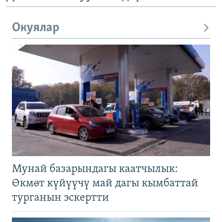
Окуялар
Мунай базарындагы каатчылык:
Өкмөт күйүүчү май дагы кымбаттай
турганын эскертти