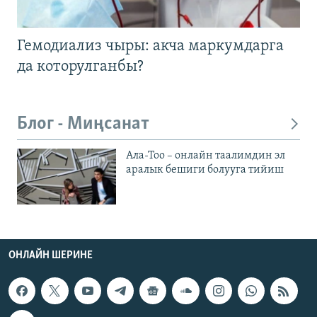
Гемодиализ чыры: акча маркумдарга
да которулганбы?
Блог - Миңсанат
Ала-Тоо – онлайн таалимдин эл
аралык бешиги болууга тийиш
ОНЛАЙН ШЕРИНЕ