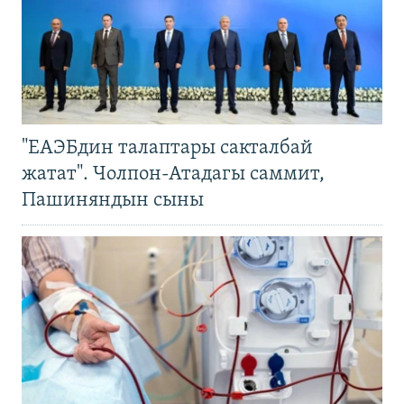
"ЕАЭБдин талаптары сакталбай
жатат". Чолпон-Атадагы саммит,
Пашиняндын сыны