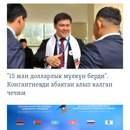
"15 млн долларлык мүлкүн берди".
Конгантиевди абактан алып калган
чечим