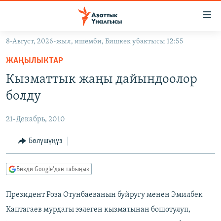
Линктер
Мазмунга
өтүңүз
8-Август, 2026-жыл, ишемби, Бишкек убактысы 12:55
Навигацияга
ЖАҢЫЛЫКТАР
өтүңүз
ЖАҢЫЛЫКТАР
КЫРГЫЗСТАН
Издөөгө
Кызматтык жаңы дайындоолор
салыңыз
ДҮЙНӨ
КЫРГЫЗСТАН
болду
УКРАИНА
САЯСАТ
ДҮЙНӨ
21-Декабрь, 2010
АТАЙЫН ИЛИКТӨӨ
ЭКОНОМИКА
БОРБОР АЗИЯ
ТВ ПРОГРАММАЛАР
Бөлүшүңүз
МАДАНИЯТ
ПОДКАСТ
БҮГҮН АЗАТТЫКТА
Бизди Google'дан табыңыз
ӨЗГӨЧӨ ПИКИР
ЭКСПЕРТТЕР ТАЛДАЙТ
Президент Роза Отунбаеванын буйругу менен Эмилбек
БИЗ ЖАНА ДҮЙНӨ
Русский
Каптагаев мурдагы ээлеген кызматынан бошотулуп,
ДАНИСТЕ