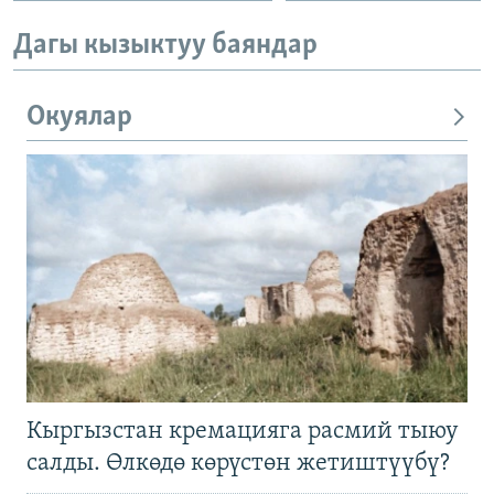
Дагы кызыктуу баяндар
Окуялар
Кыргызстан кремацияга расмий тыюу
салды. Өлкөдө көрүстөн жетиштүүбү?