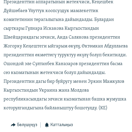
Президенттин аппаратынын жетекчиси, Кеңешбек
ОНЛАЙН ШЕРИНЕ
ЭЖЕ-СИҢДИЛЕР
Дүйшөбаев Улуттук коопсуздук мамлекеттик
АЗАТТЫК+
комитетинин төрагалыгына дайындалды. Булардан
ЫҢГАЙСЫЗ СУРООЛОР
сырткары Гүлнара Искакова Кыргызстандын
Швейцариядагы элчиси, Аида Салянова президенттин
ЭЕ/АРнун бардык сайттары
Жогорку Кеңештеги ыйгарым өкүлү, Өктөмкан Абдуллаева
президенттин өкмөттөгү туруктуу өкүлү болуп бекитилди.
Ошондой эле Султанбек Каназаров президенттин басма
сөз кызматынын жетекчиси болуп дайындалды.
Президенттин дагы бир буйругу менен Эркин Мамкулов
Кыргызстандын Украина жана Молдова
республикасындагы элчиси кызматынан башка жумушка
которулгандыгына байланыштуу бошотулду. (КЕ)
Бөлүшүңүз
Катталыңыз