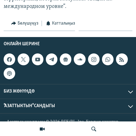
международном уровне”.
Бөлүшүңүз
Катталыңыз
ОНЛАЙН ШЕРИНЕ
БИЗ ЖӨНҮНДӨ
"АЗАТТЫКТЫН" САНДЫГЫ
Азаттык үналгысы © 2026 RFE/RL, Inc. Бардык укуктар
корголгон.