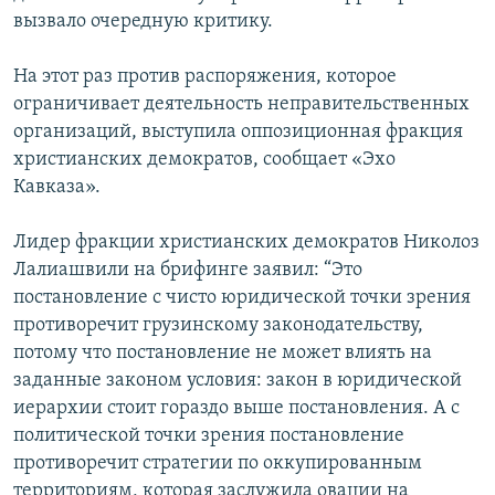
ОНЛАЙН ШЕРИНЕ
вызвало очередную критику.
ЭЖЕ-СИҢДИЛЕР
АЗАТТЫК+
На этот раз против распоряжения, которое
ЫҢГАЙСЫЗ СУРООЛОР
ограничивает деятельность неправительственных
организаций, выступила оппозиционная фракция
христианских демократов, сообщает «Эхо
ЭЕ/АРнун бардык сайттары
Кавказа».
Лидер фракции христианских демократов Николоз
Лалиашвили на брифинге заявил: “Это
постановление с чисто юридической точки зрения
противоречит грузинскому законодательству,
потому что постановление не может влиять на
заданные законом условия: закон в юридической
иерархии стоит гораздо выше постановления. А с
политической точки зрения постановление
противоречит стратегии по оккупированным
территориям, которая заслужила овации на