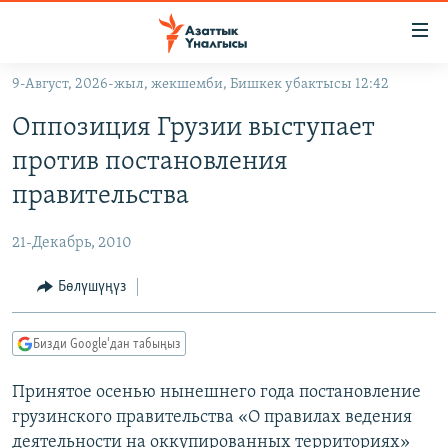
Линктер
Мазмунга
өтүңүз
9-Август, 2026-жыл, жекшемби, Бишкек убактысы 12:42
Навигацияга
ЖАҢЫЛЫКТАР
өтүңүз
Оппозиция Грузии выступает
КЫРГЫЗСТАН
Издөөгө
против постановления
салыңыз
ДҮЙНӨ
КЫРГЫЗСТАН
правительства
УКРАИНА
САЯСАТ
ДҮЙНӨ
21-Декабрь, 2010
АТАЙЫН ИЛИКТӨӨ
ЭКОНОМИКА
БОРБОР АЗИЯ
ТВ ПРОГРАММАЛАР
Бөлүшүңүз
МАДАНИЯТ
ПОДКАСТ
БҮГҮН АЗАТТЫКТА
Бизди Google'дан табыңыз
ӨЗГӨЧӨ ПИКИР
ЭКСПЕРТТЕР ТАЛДАЙТ
Принятое осенью нынешнего года постановление
БИЗ ЖАНА ДҮЙНӨ
Русский
грузинского правительства «О правилах ведения
ДАНИСТЕ
деятельности на оккупированных территориях»